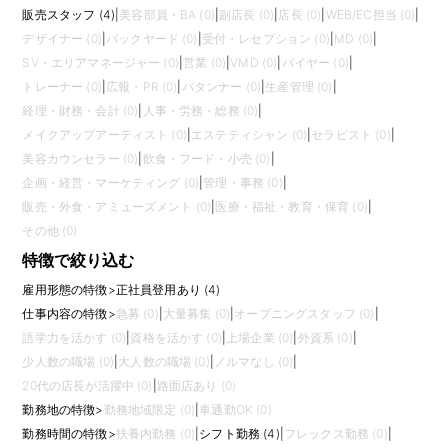
販売スタッフ (4)
|
美容部員・BA (0)
|
副店長 (0)
|
店長 (0)
|
WEB/EC担当 (0)
|
デザイナー (0)
|
バックヤード (0)
|
受付・レセプション (0)
|
MD (0)
|
SV・エリアマネージャー (0)
|
営業 (0)
|
VMD (0)
|
バイヤー (0)
|
トレーナー (0)
|
広報・PR (0)
|
パタンナー (0)
|
生産管理 (0)
|
経理・財務・会計 (0)
|
人事・労務・総務 (0)
|
メイクアップアーティスト (0)
|
エステティシャン (0)
|
セラピスト (0)
|
美容カウンセラー (0)
|
飲食・フード・小売 (0)
|
企画・経営・マーケティング (0)
|
管理・事務 (0)
|
販売・外食・アミューズメント (0)
|
医療・福祉・教育・保育 (0)
|
その他 (0)
特徴で絞り込む
雇用形態の特徴
>
正社員登用あり (4)
仕事内容の特徴
>
急募 (0)
|
大量募集 (0)
|
オープニングスタッフ (0)
|
語学力を活かす (0)
|
資格を活かす (0)
|
上場企業 (0)
|
外資系 (0)
|
少人数の職場 (0)
|
大人数の職場 (0)
|
ノルマなし (0)
|
20代の店長が活躍中 (0)
|
路面店あり (0)
勤務地の特徴
>
勤務地域限定 (0)
|
車通勤OK (0)
勤務時間の特徴
>
扶養内勤務 (0)
|
シフト勤務 (4)
|
フレックス勤務 (0)
|