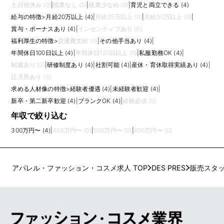
土日祝休み (0)
|
残業なし (0)
|
残業少なめ (0)
|
育児と両立できる (4)
給与の特徴
>
月給20万以上 (4)
|
月給25万以上 (0)
|
月給30万以上 (0)
|
賞与・ボーナスあり (4)
|
インセンティブあり (0)
福利厚生の特徴
>
交通費支給 (0)
|
その他手当あり (4)
|
年間休日100日以上 (4)
|
年間休日120日以上 (0)
|
私服勤務OK (4)
|
制服あり (0)
|
研修制度あり (4)
|
社割可能 (4)
|
産休・育休取得実績あり (4)
|
託児所あり (0)
求める人材像の特徴
>
経験者優遇 (4)
|
未経験者歓迎 (4)
|
新卒・第二新卒歓迎 (4)
|
ブランクOK (4)
|
経験必須 (0)
年収で絞り込む
300万円〜 (4)
|
400万円〜 (0)
|
500万円〜 (0)
|
600万円〜 (0)
アパレル・ファッション・コスメ求人 TOP
DES PRES
販売スタ