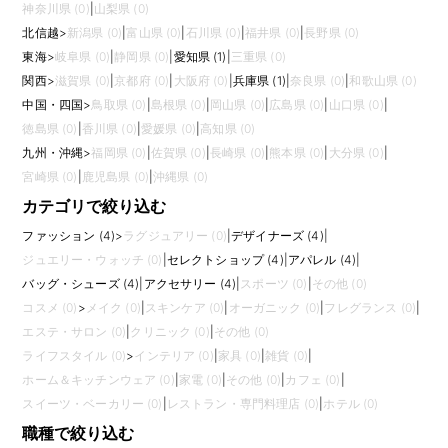
神奈川県 (0)
|
山梨県 (0)
北信越
>
新潟県 (0)
|
富山県 (0)
|
石川県 (0)
|
福井県 (0)
|
長野県 (0)
東海
>
岐阜県 (0)
|
静岡県 (0)
|
愛知県 (1)
|
三重県 (0)
関西
>
滋賀県 (0)
|
京都府 (0)
|
大阪府 (0)
|
兵庫県 (1)
|
奈良県 (0)
|
和歌山県 (0)
中国・四国
>
鳥取県 (0)
|
島根県 (0)
|
岡山県 (0)
|
広島県 (0)
|
山口県 (0)
|
徳島県 (0)
|
香川県 (0)
|
愛媛県 (0)
|
高知県 (0)
九州・沖縄
>
福岡県 (0)
|
佐賀県 (0)
|
長崎県 (0)
|
熊本県 (0)
|
大分県 (0)
|
宮崎県 (0)
|
鹿児島県 (0)
|
沖縄県 (0)
カテゴリで絞り込む
ファッション (4)
>
ラグジュアリー (0)
|
デザイナーズ (4)
|
ジュエリー・ウォッチ (0)
|
セレクトショップ (4)
|
アパレル (4)
|
バッグ・シューズ (4)
|
アクセサリー (4)
|
スポーツ (0)
|
その他 (0)
コスメ (0)
>
メイク (0)
|
スキンケア (0)
|
オーガニック (0)
|
フレグランス (0)
|
エステ・サロン (0)
|
クリニック (0)
|
その他 (0)
ライフスタイル (0)
>
インテリア (0)
|
家具 (0)
|
雑貨 (0)
|
ホーム＆キッチンウェア (0)
|
家電 (0)
|
その他 (0)
|
カフェ (0)
|
スイーツ・ベーカリー (0)
|
レストラン・専門料理店 (0)
|
ホテル (0)
職種で絞り込む