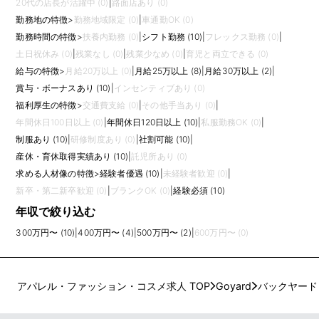
20代の店長が活躍中 (0)
|
路面店あり (0)
勤務地の特徴
>
勤務地域限定 (0)
|
車通勤OK (0)
勤務時間の特徴
>
扶養内勤務 (0)
|
シフト勤務 (10)
|
フレックス勤務 (0)
|
土日祝休み (0)
|
残業なし (0)
|
残業少なめ (0)
|
育児と両立できる (0)
給与の特徴
>
月給20万以上 (0)
|
月給25万以上 (8)
|
月給30万以上 (2)
|
賞与・ボーナスあり (10)
|
インセンティブあり (0)
福利厚生の特徴
>
交通費支給 (0)
|
その他手当あり (0)
|
年間休日100日以上 (0)
|
年間休日120日以上 (10)
|
私服勤務OK (0)
|
制服あり (10)
|
研修制度あり (0)
|
社割可能 (10)
|
産休・育休取得実績あり (10)
|
託児所あり (0)
求める人材像の特徴
>
経験者優遇 (10)
|
未経験者歓迎 (0)
|
新卒・第二新卒歓迎 (0)
|
ブランクOK (0)
|
経験必須 (10)
年収で絞り込む
300万円〜 (10)
|
400万円〜 (4)
|
500万円〜 (2)
|
600万円〜 (0)
アパレル・ファッション・コスメ求人 TOP
Goyard
バックヤード