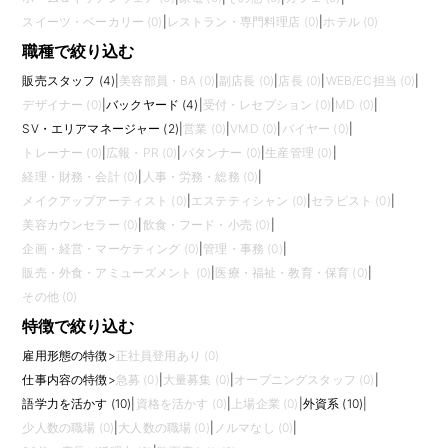
スイーツ・ベーカリー (0)
|
レストラン・専門料理店 (0)
|
ホテル (0)
職種で絞り込む
販売スタッフ (4)
|
美容部員・BA (0)
|
副店長 (0)
|
店長 (0)
|
WEB/EC担当 (0)
|
デザイナー (0)
|
バックヤード (4)
|
受付・レセプション (0)
|
MD (0)
|
SV・エリアマネージャー (2)
|
営業 (0)
|
VMD (0)
|
バイヤー (0)
|
トレーナー (0)
|
広報・PR (0)
|
パタンナー (0)
|
生産管理 (0)
|
経理・財務・会計 (0)
|
人事・労務・総務 (0)
|
メイクアップアーティスト (0)
|
エステティシャン (0)
|
セラピスト (0)
|
美容カウンセラー (0)
|
飲食・フード・小売 (0)
|
企画・経営・マーケティング (0)
|
管理・事務 (0)
|
販売・外食・アミューズメント (0)
|
医療・福祉・教育・保育 (0)
|
その他 (0)
特徴で絞り込む
雇用形態の特徴
>
正社員登用あり (0)
仕事内容の特徴
>
急募 (0)
|
大量募集 (0)
|
オープニングスタッフ (0)
|
語学力を活かす (10)
|
資格を活かす (0)
|
上場企業 (0)
|
外資系 (10)
|
少人数の職場 (0)
|
大人数の職場 (0)
|
ノルマなし (0)
|