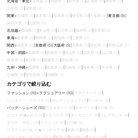
北海道・東北
>
北海道 (0)
|
青森県 (0)
|
岩手県 (0)
|
宮城県 (0)
|
秋田県 (0)
|
山形県 (0)
|
福島県 (0)
関東
>
茨城県 (0)
|
栃木県 (0)
|
群馬県 (0)
|
埼玉県 (0)
|
千葉県 (0)
|
東京都 (5)
|
神奈川県 (0)
|
山梨県 (0)
北信越
>
新潟県 (0)
|
富山県 (0)
|
石川県 (0)
|
福井県 (0)
|
長野県 (0)
東海
>
岐阜県 (0)
|
静岡県 (0)
|
愛知県 (0)
|
三重県 (0)
関西
>
滋賀県 (0)
|
京都府 (5)
|
大阪府 (5)
|
兵庫県 (0)
|
奈良県 (0)
|
和歌山県 (0)
中国・四国
>
鳥取県 (0)
|
島根県 (0)
|
岡山県 (0)
|
広島県 (0)
|
山口県 (0)
|
徳島県 (0)
|
香川県 (0)
|
愛媛県 (0)
|
高知県 (0)
九州・沖縄
>
福岡県 (0)
|
佐賀県 (0)
|
長崎県 (0)
|
熊本県 (0)
|
大分県 (0)
|
宮崎県 (0)
|
鹿児島県 (0)
|
沖縄県 (0)
カテゴリで絞り込む
ファッション (10)
>
ラグジュアリー (10)
|
デザイナーズ (0)
|
ジュエリー・ウォッチ (0)
|
セレクトショップ (0)
|
アパレル (0)
|
バッグ・シューズ (10)
|
アクセサリー (0)
|
スポーツ (0)
|
その他 (0)
コスメ (0)
>
メイク (0)
|
スキンケア (0)
|
オーガニック (0)
|
フレグランス (0)
|
エステ・サロン (0)
|
クリニック (0)
|
その他 (0)
ライフスタイル (0)
>
インテリア (0)
|
家具 (0)
|
雑貨 (0)
|
ホーム＆キッチンウェア (0)
|
家電 (0)
|
その他 (0)
|
カフェ (0)
|