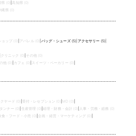
県 (0)
|
高知県 (0)
沖縄県 (0)
ョップ (0)
|
アパレル (0)
|
バッグ・シューズ (5)
|
アクセサリー (5)
|
|
クリニック (0)
|
その他 (0)
の他 (0)
|
カフェ (0)
|
スイーツ・ベーカリー (0)
|
クヤード (0)
|
受付・レセプション (0)
|
MD (0)
|
タンナー (0)
|
生産管理 (0)
|
経理・財務・会計 (0)
|
人事・労務・総務 (0)
飲食・フード・小売 (0)
|
企画・経営・マーケティング (0)
|