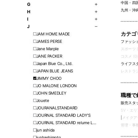
中国・四
G
九州・沖
H
I
J
カテゴ
JAM HOME MADE
JAMES PERSE
ファッション
Jane Marple
スポーツ (
JANE PACKER
コスメ (0)
Japan Blue Co., Ltd.
ライフスタイ
JAPAN BLUE JEANS
レストラン
JIMMY CHOO
JO MALONE LONDON
JOHN SMEDLEY
職種で
Jouete
販売スタッフ
JOURANALSTANDARD
SV・エリ
JOURNAL STANDARD LADY'S
|
メイクアッ
JOURNAL STANDARD relume LADY'S
管理・事務 
jun ashida
junhashimoto