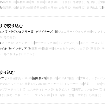
います。JIMMY CHOOは、グローバル・フ
国
>
鳥取県 (0)
|
島根県 (0)
|
岡山県 (0)
|
広島県 (0)
|
山口県 (0)
|
徳島県 (0)
|
香川県 (0)
|
愛媛
ァッション・ラグジュアリー・グループ、カ
縄
>
福岡県 (0)
|
佐賀県 (0)
|
長崎県 (0)
|
熊本県 (0)
|
大分県 (0)
|
宮崎県 (0)
|
鹿児島県 (0)
|
プリ・ホールディングス・リミテッドの傘下
ブランドです。
リで絞り込む
 (5)
>
ラグジュアリー (5)
|
デザイナーズ (5)
|
ジュエリー・ウォッチ (0)
|
セレクトシ
0)
|
その他 (0)
>
メイク (0)
|
スキンケア (0)
|
オーガニック (0)
|
フレグランス (0)
|
エステ・サロン (0)
ル (1)
>
インテリア (1)
|
家具 (0)
|
雑貨 (0)
|
ホーム＆キッチンウェア (0)
|
家電 (0)
|
そ
・専門料理店 (0)
|
ホテル (0)
絞り込む
 (3)
|
美容部員・BA (0)
|
副店長 (2)
|
店長 (0)
|
WEB/EC担当 (0)
|
デザイナー (0)
|
バッ
アマネージャー (0)
|
営業 (0)
|
VMD (0)
|
バイヤー (0)
|
トレーナー (0)
|
広報・PR (0)
|
パ
プアーティスト (0)
|
エステティシャン (0)
|
セラピスト (0)
|
美容カウンセラー (0)
|
(0)
|
販売・外食・アミューズメント (0)
|
医療・福祉・教育・保育 (0)
|
その他 (0)