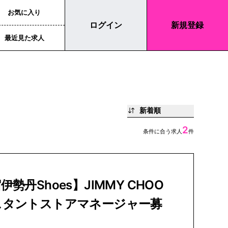
お気に入り
ログイン
新規登録
最近見た求人
新着順
2
条件に合う求人
件
伊勢丹Shoes】JIMMY CHOO
スタントストアマネージャー募