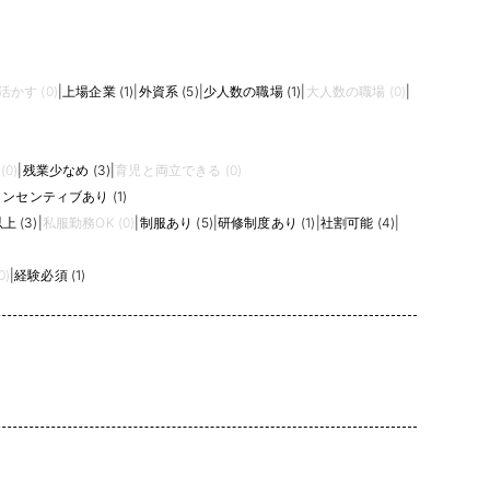
かす (0)
|
上場企業 (1)
|
外資系 (5)
|
少人数の職場 (1)
|
大人数の職場 (0)
|
0)
|
残業少なめ (3)
|
育児と両立できる (0)
ンセンティブあり (1)
 (3)
|
私服勤務OK (0)
|
制服あり (5)
|
研修制度あり (1)
|
社割可能 (4)
|
0)
|
経験必須 (1)