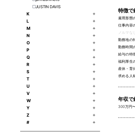
JUSTIN DAVIS
特徴で
K
雇用形態
L
仕事内容
M
ノルマなし 
N
勤務地の
O
勤務時間
P
給与の特
Q
福利厚生
R
産休・育休
S
求める人
T
U
V
年収で
W
300万円〜 
Y
Z
#