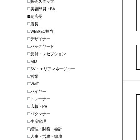
販売スタッフ
美容部員・BA
副店長
店長
WEB/EC担当
デザイナー
バックヤード
受付・レセプション
MD
SV・エリアマネージャー
営業
VMD
バイヤー
トレーナー
広報・PR
パタンナー
生産管理
経理・財務・会計
人事・労務・総務