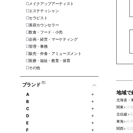
メイクアップアーティスト
エステティシャン
セラピスト
美容カウンセラー
飲食・フード・小売
企画・経営・マーケティング
管理・事務
販売・外食・アミューズメント
医療・福祉・教育・保育
その他
(1)
ブランド
地域で
A
北海道・
B
関東
>
茨城
C
北信越
>
新
D
東海
>
岐阜
E
関西
>
滋賀
F