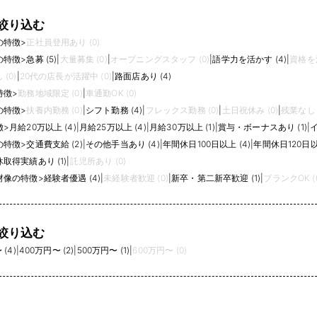
絞り込む
の特徴
>
正社員登用あり (0)
の特徴
>
急募 (5)
|
大量募集 (0)
|
オープニングスタッフ (0)
|
語学力を活かす (4)
|
資格を活
(0)
|
20代の店長が活躍中 (0)
|
路面店あり (4)
特徴
>
勤務地域限定 (0)
|
車通勤OK (0)
の特徴
>
扶養内勤務 (0)
|
シフト勤務 (4)
|
フレックス勤務 (0)
|
土日祝休み (0)
|
残業なし (
徴
>
月給20万以上 (4)
|
月給25万以上 (4)
|
月給30万以上 (1)
|
賞与・ボーナスあり (1)
|
イ
の特徴
>
交通費支給 (2)
|
その他手当あり (4)
|
年間休日100日以上 (4)
|
年間休日120日以上
取得実績あり (1)
|
託児所あり (0)
材像の特徴
>
経験者優遇 (4)
|
未経験者歓迎 (0)
|
新卒・第二新卒歓迎 (1)
|
ブランクOK (
絞り込む
(4)
|
400万円〜 (2)
|
500万円〜 (1)
|
600万円〜 (0)