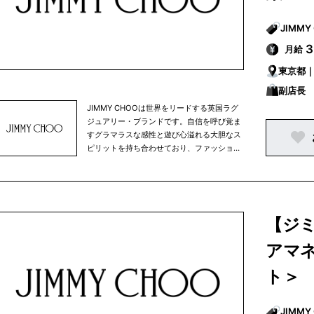
月給
東京都
副店長
JIMMY CHOOは世界をリードする英国ラグ
ジュアリー・ブランドです。自信を呼び覚ま
すグラマラスな感性と遊び心溢れる大胆なス
ピリットを持ち合わせており、ファッション
性の高い独自スタイルと卓越したクラフツマ
ンシップ、そしてセレブリティやレッドカー
ペット・スタイルのパイオニアブランドとし
ても 知られています。ウィメンズのシュー
ズを中核アイテムに、ハンドバッグ、革小
【ジ
物、スカーフ、サングラス、アイウェア、ベ
ルト、フレグランス、メンズシューズ等を展
アマ
開。クリエイティブ・ディレクターのサンド
ラ・チョイは、「世界でもっとも愛されるラ
ト＞
グジュアリー・ブランドを構築する」という
ビジョンを 掲げ、1996年の設立以来ブラ
ンドと 共に歩んでいます。現在、グローバ