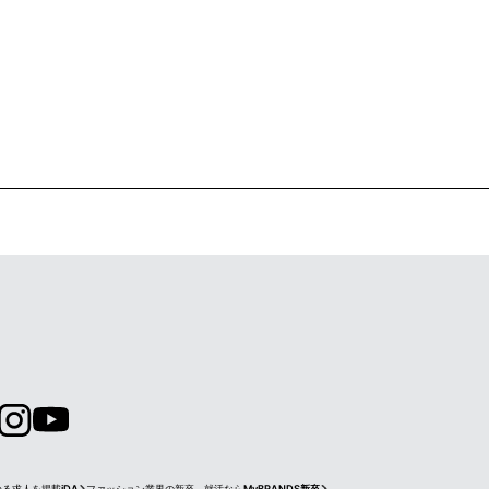
ゆる求人を掲載
iDA
ファッション業界の新卒、就活なら
MyBRANDS新卒