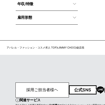
年収/特徵
雇用形態
アパレル・ファッション・コスメ求人 TOP
JIMMY CHOO
副店長
公式SNS
採用ご担当者様ヘ
関連サービス
強みを活かした転職を徹底サポート
iDA転職エージェント
ファッション・コスメ業界のあら