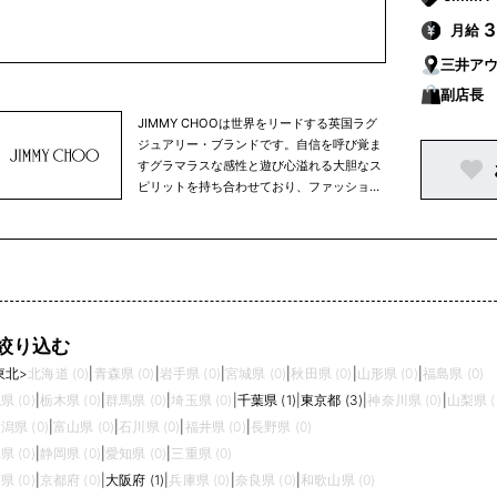
ル店舗ネットワークは200店以上、世界中の
月給
有名百貨店やセレクトショップにも出店して
います。JIMMY CHOOは、グローバル・フ
三井アウ
ァッション・ラグジュアリー・グループ、カ
副店長
プリ・ホールディングス・リミテッドの傘下
ブランドです。
JIMMY CHOOは世界をリードする英国ラグ
ジュアリー・ブランドです。自信を呼び覚ま
すグラマラスな感性と遊び心溢れる大胆なス
ピリットを持ち合わせており、ファッション
性の高い独自スタイルと卓越したクラフツマ
ンシップ、そしてセレブリティやレッドカー
ペット・スタイルのパイオニアブランドとし
ても 知られています。ウィメンズのシュー
ズを中核アイテムに、ハンドバッグ、革小
物、スカーフ、サングラス、アイウェア、ベ
ルト、フレグランス、メンズシューズ等を展
絞り込む
開。クリエイティブ・ディレクターのサンド
東北
>
北海道 (0)
|
青森県 (0)
|
岩手県 (0)
|
宮城県 (0)
|
秋田県 (0)
|
山形県 (0)
|
福島県 (0)
ラ・チョイは、「世界でもっとも愛されるラ
グジュアリー・ブランドを構築する」という
県 (0)
|
栃木県 (0)
|
群馬県 (0)
|
埼玉県 (0)
|
千葉県 (1)
|
東京都 (3)
|
神奈川県 (0)
|
山梨県 (
ビジョンを 掲げ、1996年の設立以来ブラ
潟県 (0)
|
富山県 (0)
|
石川県 (0)
|
福井県 (0)
|
長野県 (0)
ンドと 共に歩んでいます。現在、グローバ
県 (0)
|
静岡県 (0)
|
愛知県 (0)
|
三重県 (0)
ル店舗ネットワークは200店以上、世界中の
県 (0)
|
京都府 (0)
|
大阪府 (1)
|
兵庫県 (0)
|
奈良県 (0)
|
和歌山県 (0)
有名百貨店やセレクトショップにも出店して