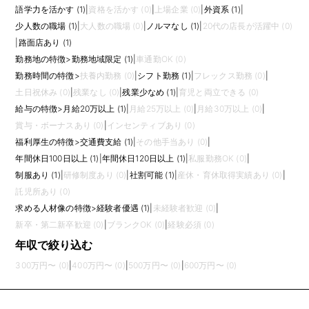
語学力を活かす (1)
|
資格を活かす (0)
|
上場企業 (0)
|
外資系 (1)
|
少人数の職場 (1)
|
大人数の職場 (0)
|
ノルマなし (1)
|
20代の店長が活躍中 (0)
|
路面店あり (1)
勤務地の特徴
>
勤務地域限定 (1)
|
車通勤OK (0)
勤務時間の特徴
>
扶養内勤務 (0)
|
シフト勤務 (1)
|
フレックス勤務 (0)
|
土日祝休み (0)
|
残業なし (0)
|
残業少なめ (1)
|
育児と両立できる (0)
給与の特徴
>
月給20万以上 (1)
|
月給25万以上 (0)
|
月給30万以上 (0)
|
賞与・ボーナスあり (0)
|
インセンティブあり (0)
福利厚生の特徴
>
交通費支給 (1)
|
その他手当あり (0)
|
年間休日100日以上 (1)
|
年間休日120日以上 (1)
|
私服勤務OK (0)
|
制服あり (1)
|
研修制度あり (0)
|
社割可能 (1)
|
産休・育休取得実績あり (0)
|
託児所あり (0)
求める人材像の特徴
>
経験者優遇 (1)
|
未経験者歓迎 (0)
|
新卒・第二新卒歓迎 (0)
|
ブランクOK (0)
|
経験必須 (0)
年収で絞り込む
300万円〜 (0)
|
400万円〜 (0)
|
500万円〜 (0)
|
600万円〜 (0)