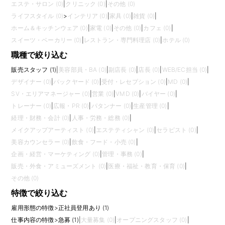
エステ・サロン (0)
|
クリニック (0)
|
その他 (0)
ライフスタイル (0)
>
インテリア (0)
|
家具 (0)
|
雑貨 (0)
|
ホーム＆キッチンウェア (0)
|
家電 (0)
|
その他 (0)
|
カフェ (0)
|
スイーツ・ベーカリー (0)
|
レストラン・専門料理店 (0)
|
ホテル (0)
職種で絞り込む
販売スタッフ (1)
|
美容部員・BA (0)
|
副店長 (0)
|
店長 (0)
|
WEB/EC担当 (0)
|
デザイナー (0)
|
バックヤード (0)
|
受付・レセプション (0)
|
MD (0)
|
SV・エリアマネージャー (0)
|
営業 (0)
|
VMD (0)
|
バイヤー (0)
|
トレーナー (0)
|
広報・PR (0)
|
パタンナー (0)
|
生産管理 (0)
|
経理・財務・会計 (0)
|
人事・労務・総務 (0)
|
メイクアップアーティスト (0)
|
エステティシャン (0)
|
セラピスト (0)
|
美容カウンセラー (0)
|
飲食・フード・小売 (0)
|
企画・経営・マーケティング (0)
|
管理・事務 (0)
|
販売・外食・アミューズメント (0)
|
医療・福祉・教育・保育 (0)
|
その他 (0)
特徴で絞り込む
雇用形態の特徴
>
正社員登用あり (1)
仕事内容の特徴
>
急募 (1)
|
大量募集 (0)
|
オープニングスタッフ (0)
|