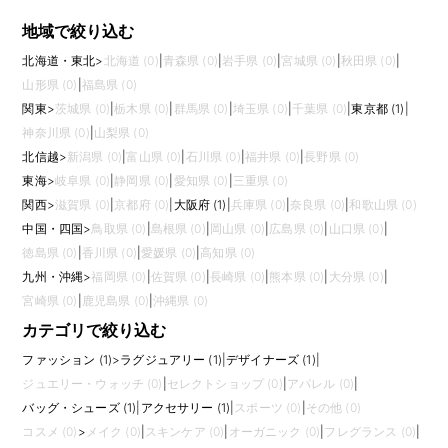
地域で絞り込む
北海道・東北
>
北海道 (0)
|
青森県 (0)
|
岩手県 (0)
|
宮城県 (0)
|
秋田県 (0)
|
山形県 (0)
|
福島県 (0)
関東
>
茨城県 (0)
|
栃木県 (0)
|
群馬県 (0)
|
埼玉県 (0)
|
千葉県 (0)
|
東京都 (1)
|
神奈川県 (0)
|
山梨県 (0)
北信越
>
新潟県 (0)
|
富山県 (0)
|
石川県 (0)
|
福井県 (0)
|
長野県 (0)
東海
>
岐阜県 (0)
|
静岡県 (0)
|
愛知県 (0)
|
三重県 (0)
関西
>
滋賀県 (0)
|
京都府 (0)
|
大阪府 (1)
|
兵庫県 (0)
|
奈良県 (0)
|
和歌山県 (0)
中国・四国
>
鳥取県 (0)
|
島根県 (0)
|
岡山県 (0)
|
広島県 (0)
|
山口県 (0)
|
徳島県 (0)
|
香川県 (0)
|
愛媛県 (0)
|
高知県 (0)
九州・沖縄
>
福岡県 (0)
|
佐賀県 (0)
|
長崎県 (0)
|
熊本県 (0)
|
大分県 (0)
|
宮崎県 (0)
|
鹿児島県 (0)
|
沖縄県 (0)
カテゴリで絞り込む
ファッション (1)
>
ラグジュアリー (1)
|
デザイナーズ (1)
|
ジュエリー・ウォッチ (0)
|
セレクトショップ (0)
|
アパレル (0)
|
バッグ・シューズ (1)
|
アクセサリー (1)
|
スポーツ (0)
|
その他 (0)
コスメ (0)
>
メイク (0)
|
スキンケア (0)
|
オーガニック (0)
|
フレグランス (0)
|