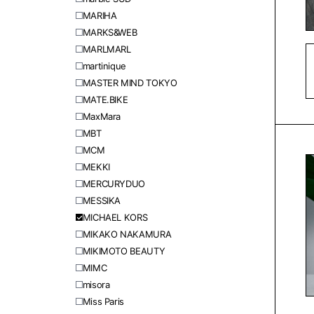
MARIHA
MARKS&WEB
MARLMARL
martinique
MASTER MIND TOKYO
MATE.BIKE
MaxMara
MBT
MCM
MEKKI
MERCURYDUO
MESSIKA
MICHAEL KORS
MIKAKO NAKAMURA
MIKIMOTO BEAUTY
MIMC
misora
Miss Paris