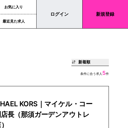
お気に入り
ログイン
新規登録
最近見た求人
新着順
5
条件に合う求人
件
CHAEL KORS｜マイケル・コー
副店長（那須ガーデンアウトレ
店）