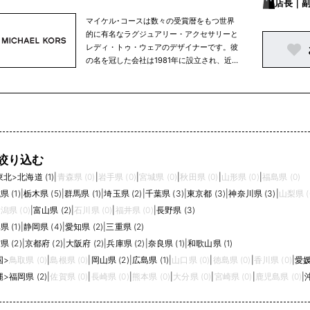
城県｜
店長｜
賀県｜
マイケル･コースは数々の受賞暦をもつ世界
的に有名なラグジュアリー・アクセサリーと
県
レディ・トゥ・ウェアのデザイナーです。彼
の名を冠した会社は1981年に設立され、近年
ではマイケル･コース コレクション、マイケ
ル マイケル･コース、マイケル･コース メン
ズの3ラインに、アクセサリー、レディ・ト
ゥ・ウェア、フットウェア、ウェアラブルテ
クノロジー、ウォッチ、そしてフレグランス
製品を含む幅広いアイテムを展開していま
す。
絞り込む
東北
>
北海道 (1)
|
青森県 (0)
|
岩手県 (0)
|
宮城県 (0)
|
秋田県 (0)
|
山形県 (0)
|
福島県 (0)
 (1)
|
栃木県 (5)
|
群馬県 (1)
|
埼玉県 (2)
|
千葉県 (3)
|
東京都 (3)
|
神奈川県 (3)
|
山梨県 (
潟県 (0)
|
富山県 (2)
|
石川県 (0)
|
福井県 (0)
|
長野県 (3)
 (1)
|
静岡県 (4)
|
愛知県 (2)
|
三重県 (2)
県 (2)
|
京都府 (2)
|
大阪府 (2)
|
兵庫県 (2)
|
奈良県 (1)
|
和歌山県 (1)
国
>
鳥取県 (0)
|
島根県 (0)
|
岡山県 (2)
|
広島県 (1)
|
山口県 (0)
|
徳島県 (0)
|
香川県 (0)
|
愛媛
縄
>
福岡県 (2)
|
佐賀県 (0)
|
長崎県 (0)
|
熊本県 (0)
|
大分県 (0)
|
宮崎県 (0)
|
鹿児島県 (0)
|