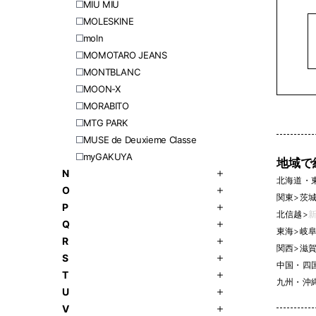
MIU MIU
MOLESKINE
moln
MOMOTARO JEANS
MONTBLANC
MOON-X
MORABITO
MTG PARK
MUSE de Deuxieme Classe
myGAKUYA
地域で
N
北海道・
O
関東
>
茨城県
P
北信越
>
新
Q
東海
>
岐阜県
R
関西
>
滋賀
S
中国・四
T
九州・沖
U
V