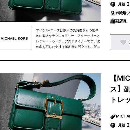
月給
御殿場
副店長
マイケル･コースは数々の受賞暦をもつ世界
的に有名なラグジュアリー・アクセサリーと
レディ・トゥ・ウェアのデザイナーです。彼
の名を冠した会社は1981年に設立され、近年
ではマイケル･コース コレクション、マイケ
ル マイケル･コース、マイケル･コース メン
ズの3ラインに、アクセサリー、レディ・ト
ゥ・ウェア、フットウェア、ウェアラブルテ
クノロジー、ウォッチ、そしてフレグランス
【MI
製品を含む幅広いアイテムを展開していま
す。
ス】
トレ
月給