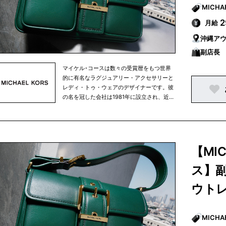
月給
沖縄アウ
副店長
マイケル･コースは数々の受賞暦をもつ世界
的に有名なラグジュアリー・アクセサリーと
レディ・トゥ・ウェアのデザイナーです。彼
の名を冠した会社は1981年に設立され、近年
ではマイケル･コース コレクション、マイケ
ル マイケル･コース、マイケル･コース メン
ズの3ラインに、アクセサリー、レディ・ト
ゥ・ウェア、フットウェア、ウェアラブルテ
クノロジー、ウォッチ、そしてフレグランス
【MI
製品を含む幅広いアイテムを展開していま
す。
ス】
ウト