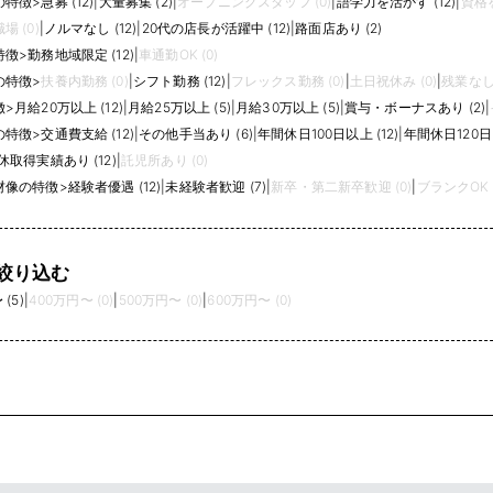
の特徴
>
急募 (12)
|
大量募集 (2)
|
オープニングスタッフ (0)
|
語学力を活かす (12)
|
資格を
 (0)
|
ノルマなし (12)
|
20代の店長が活躍中 (12)
|
路面店あり (2)
特徴
>
勤務地域限定 (12)
|
車通勤OK (0)
の特徴
>
扶養内勤務 (0)
|
シフト勤務 (12)
|
フレックス勤務 (0)
|
土日祝休み (0)
|
残業なし 
徴
>
月給20万以上 (12)
|
月給25万以上 (5)
|
月給30万以上 (5)
|
賞与・ボーナスあり (2)
|
の特徴
>
交通費支給 (12)
|
その他手当あり (6)
|
年間休日100日以上 (12)
|
年間休日120日以
取得実績あり (12)
|
託児所あり (0)
材像の特徴
>
経験者優遇 (12)
|
未経験者歓迎 (7)
|
新卒・第二新卒歓迎 (0)
|
ブランクOK (
絞り込む
(5)
|
400万円〜 (0)
|
500万円〜 (0)
|
600万円〜 (0)