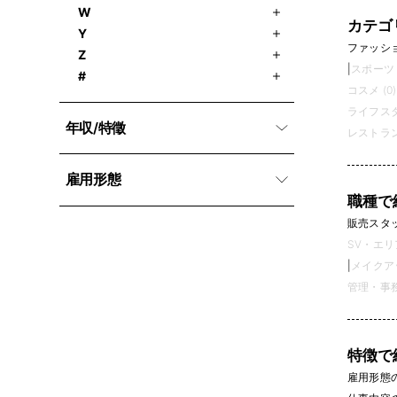
W
カテゴ
Y
ファッション
Z
|
スポーツ (
#
コスメ (0)
ライフスタ
年収/特徵
レストラン
雇用形態
職種で
販売スタッフ
SV・エリ
|
メイクアッ
管理・事務 
特徴で
雇用形態