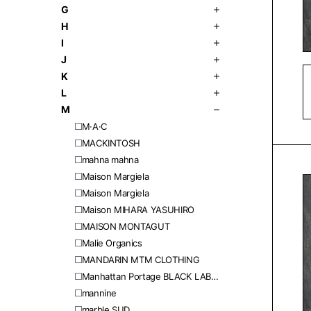
G
H
I
J
K
L
M
M·A·C
MACKINTOSH
mahna mahna
Maison Margiela
Maison Margiela
Maison MIHARA YASUHIRO
MAISON MONTAGUT
Malie Organics
MANDARIN MTM CLOTHING
Manhattan Portage BLACK LABEL
mannine
marble SUD