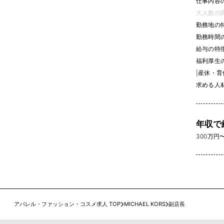
仕事内容
大人数の職場
勤務地の
勤務時間
給与の特
福利厚生
|
産休・育休
求める人
年収で
300万円〜 
アパレル・ファッション・コスメ求人 TOP
MICHAEL KORS
副店長