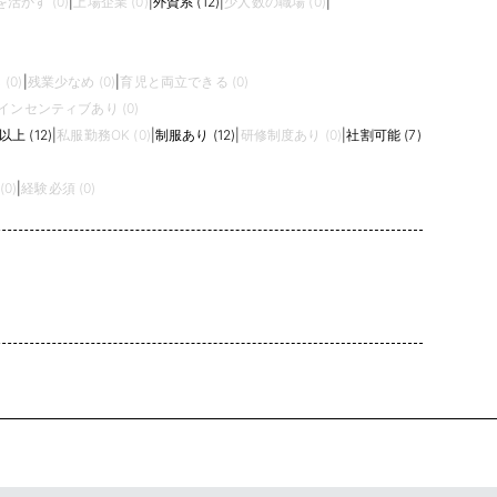
活かす (0)
|
上場企業 (0)
|
外資系 (12)
|
少人数の職場 (0)
|
(0)
|
残業少なめ (0)
|
育児と両立できる (0)
インセンティブあり (0)
上 (12)
|
私服勤務OK (0)
|
制服あり (12)
|
研修制度あり (0)
|
社割可能 (7)
0)
|
経験必須 (0)