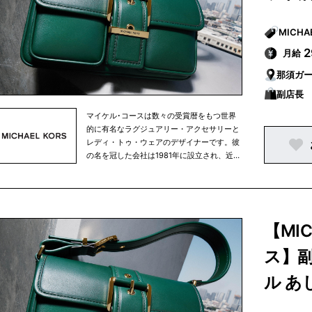
月給
那須ガ
副店長
マイケル･コースは数々の受賞暦をもつ世界
的に有名なラグジュアリー・アクセサリーと
レディ・トゥ・ウェアのデザイナーです。彼
の名を冠した会社は1981年に設立され、近年
ではマイケル･コース コレクション、マイケ
ル マイケル･コース、マイケル･コース メン
ズの3ラインに、アクセサリー、レディ・ト
ゥ・ウェア、フットウェア、ウェアラブルテ
クノロジー、ウォッチ、そしてフレグランス
【MI
製品を含む幅広いアイテムを展開していま
す。
ス】
ル あ