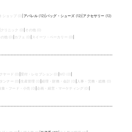
ショップ (0)
|
アパレル (12)
|
バッグ・シューズ (12)
|
アクセサリー (12)
|
クリニック (0)
|
その他 (0)
の他 (0)
|
カフェ (0)
|
スイーツ・ベーカリー (0)
|
クヤード (0)
|
受付・レセプション (0)
|
MD (0)
|
タンナー (0)
|
生産管理 (0)
|
経理・財務・会計 (0)
|
人事・労務・総務 (0)
飲食・フード・小売 (0)
|
企画・経営・マーケティング (0)
|