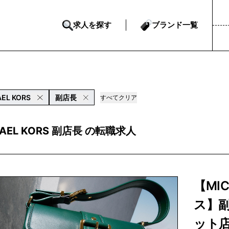
求人を探す
ブランド一覧
EL KORS
副店長
すべてクリア
HAEL KORS 副店長 の転職求人
【MI
ス】
ット