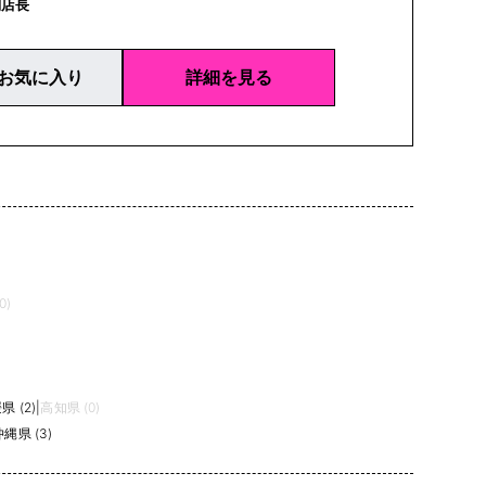
埼玉県｜神奈川県｜富山県｜長野県｜岐阜県｜静岡県｜滋
副店長
京都府｜兵庫県｜奈良県｜岡山県｜愛媛県｜福岡県｜沖縄
お気に入り
詳細を見る
0)
県 (2)
|
高知県 (0)
沖縄県 (3)