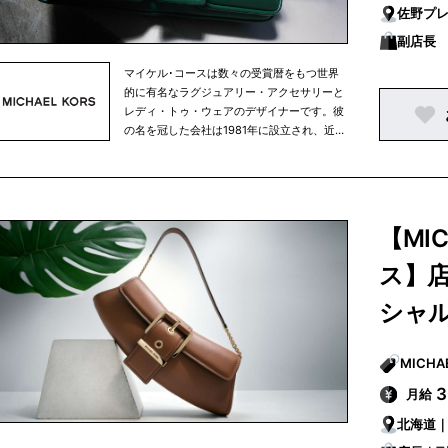
佐野プ
副店長
マイケル･コースは数々の受賞暦をもつ世界
的に有名なラグジュアリー・アクセサリーと
レディ・トゥ・ウェアのデザイナーです。彼
の名を冠した会社は1981年に設立され、近年
ではマイケル･コース コレクション、マイケ
ル マイケル･コース、マイケル･コース メン
ズの3ラインに、アクセサリー、レディ・ト
ゥ・ウェア、フットウェア、ウェアラブルテ
クノロジー、ウォッチ、そしてフレグランス
【MI
製品を含む幅広いアイテムを展開していま
す。
ス】
シャ
月給
北海道