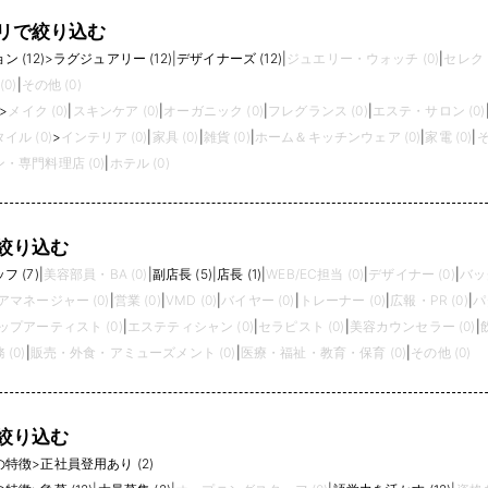
リで絞り込む
 (12)
>
ラグジュアリー (12)
|
デザイナーズ (12)
|
ジュエリー・ウォッチ (0)
|
セレクト
0)
|
その他 (0)
>
メイク (0)
|
スキンケア (0)
|
オーガニック (0)
|
フレグランス (0)
|
エステ・サロン (0)
イル (0)
>
インテリア (0)
|
家具 (0)
|
雑貨 (0)
|
ホーム＆キッチンウェア (0)
|
家電 (0)
|
そ
・専門料理店 (0)
|
ホテル (0)
絞り込む
 (7)
|
美容部員・BA (0)
|
副店長 (5)
|
店長 (1)
|
WEB/EC担当 (0)
|
デザイナー (0)
|
バッ
アマネージャー (0)
|
営業 (0)
|
VMD (0)
|
バイヤー (0)
|
トレーナー (0)
|
広報・PR (0)
|
パ
プアーティスト (0)
|
エステティシャン (0)
|
セラピスト (0)
|
美容カウンセラー (0)
|
(0)
|
販売・外食・アミューズメント (0)
|
医療・福祉・教育・保育 (0)
|
その他 (0)
絞り込む
の特徴
>
正社員登用あり (2)