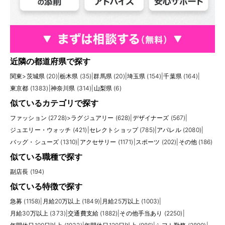
近隣の都道府県で探す
関東
>
茨城県 (20)
|
栃木県 (35)
|
群馬県 (20)
|
埼玉県 (154)
|
千葉県 (164)
|
東京都 (1383)
|
神奈川県 (314)
|
山梨県 (6)
似ているカテゴリで探す
ファッション (2728)
>
ラグジュアリー (628)
|
デザイナーズ (567)
|
ジュエリー・ウォッチ (421)
|
セレクトショップ (785)
|
アパレル (2080)
|
バッグ・シューズ (1310)
|
アクセサリー (1171)
|
スポーツ (202)
|
その他 (186)
似ている職種で探す
副店長 (194)
似ている特徴で探す
急募 (1158)
|
月給20万以上 (1849)
|
月給25万以上 (1003)
|
月給30万以上 (373)
|
交通費支給 (1882)
|
その他手当あり (2250)
|