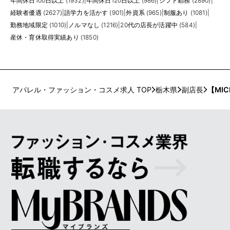
年間休日100日以上 (1932)
|
年間休日120日以上 (986)
|
シフト勤務 (2890)
|
経験者優遇 (2627)
|
語学力を活かす (901)
|
外資系 (965)
|
制服あり (1081)
|
勤務地域限定 (1010)
|
ノルマなし (1216)
|
20代の店長が活躍中 (584)
|
産休・育休取得実績あり (1850)
アパレル・ファッション・コスメ求人 TOP
栃木県
副店長
【MI