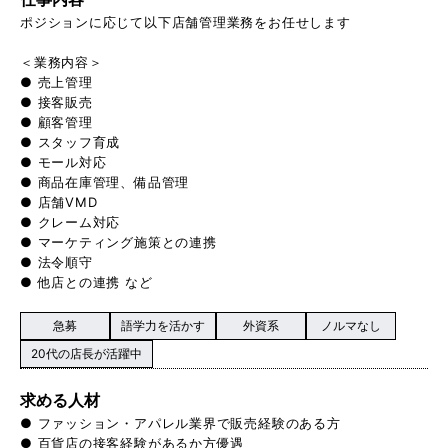
ポジションに応じて以下店舗管理業務をお任せします
＜業務内容＞
● 売上管理
● 接客販売
● 顧客管理
● スタッフ育成
● モール対応
● 商品在庫管理、備品管理
● 店舗VMD
● クレーム対応
● マーケティング施策との連携
● 法令順守
● 他店との連携 など
急募
語学力を活かす
外資系
ノルマなし
20代の店長が活躍中
求める人材
● ファッション・アパレル業界で販売経験のある方
● 百貨店の接客経験があるか方優遇