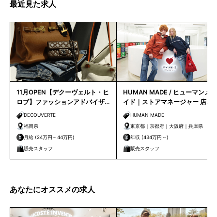
最近見た求人
11月OPEN【デクーヴェルト・ヒ
HUMAN MADE / ヒューマンメ
ロブ】ファッションアドバイザ
イド｜ストアマネージャー 店長
ー｜天神店
候補
DECOUVERTE
HUMAN MADE
福岡県
東京都｜京都府｜大阪府｜兵庫県
月給 (24万円～44万円)
年収 (434万円～)
販売スタッフ
販売スタッフ
あなたにオススメの求人