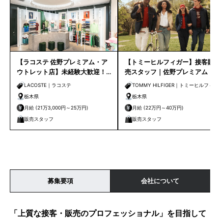
【ラコステ 佐野プレミアム・ア
【トミーヒルフィガー】接客販
ウトレット店】未経験大歓迎！
売スタッフ｜佐野プレミアム・
インセンティブあり！20～30代
アウトレット店
LACOSTE｜ラコステ
TOMMY HILFIGER｜トミーヒルフィガ
活躍中！
ー
栃木県
栃木県
月給 (21万3,000円～25万円)
月給 (22万円～40万円)
販売スタッフ
販売スタッフ
募集要項
会社について
「上質な接客・販売のプロフェッショナル」を目指して