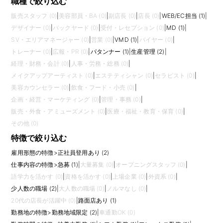
職種で絞り込む
販売スタッフ (0)
|
美容部員・BA (0)
|
副店長 (0)
|
店長 (0)
|
WEB/EC担当 (1)
|
デザイナー (0)
|
バックヤード (0)
|
受付・レセプション (0)
|
MD (1)
|
SV・エリアマネージャー (0)
|
営業 (0)
|
VMD (1)
|
バイヤー (0)
|
トレーナー (0)
|
広報・PR (0)
|
パタンナー (1)
|
生産管理 (2)
|
経理・財務・会計 (0)
|
人事・労務・総務 (0)
|
メイクアップアーティスト (0)
|
エステティシャン (0)
|
セラピスト (0)
|
美容カウンセラー (0)
|
飲食・フード・小売 (0)
|
企画・経営・マーケティング (0)
|
管理・事務 (0)
|
販売・外食・アミューズメント (0)
|
医療・福祉・教育・保育 (0)
|
その他 (0)
特徴で絞り込む
雇用形態の特徴
>
正社員登用あり (2)
仕事内容の特徴
>
急募 (1)
|
大量募集 (0)
|
オープニングスタッフ (0)
|
語学力を活かす (0)
|
資格を活かす (0)
|
上場企業 (0)
|
外資系 (0)
|
少人数の職場 (2)
|
大人数の職場 (0)
|
ノルマなし (0)
|
20代の店長が活躍中 (0)
|
路面店あり (1)
勤務地の特徴
>
勤務地域限定 (2)
|
車通勤OK (0)