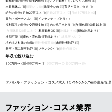
勤務時間の特徴
>
扶養内勤務 (1)
|
シフト勤務 (1)
|
フレックス勤務 (1)
|
土日祝休み (1)
|
残業なし (0)
|
残業少なめ (1)
|
育児と両立できる (1)
給与の特徴
>
月給20万以上 (1)
|
月給25万以上 (0)
|
月給30万以上 (0)
|
賞与・ボーナスあり (1)
|
インセンティブあり (1)
福利厚生の特徴
>
交通費支給 (1)
|
その他手当あり (1)
|
年間休日100日以上 (1)
|
年間休日120日以上 (0)
|
私服勤務OK (1)
|
制服あり (0)
|
研修制度あり (1)
|
社割可能 (1)
|
産休・育休取得実績あり (1)
|
託児所あり (0)
求める人材像の特徴
>
経験者優遇 (0)
|
未経験者歓迎 (1)
|
新卒・第二新卒歓迎 (1)
|
ブランクOK (1)
|
経験必須 (0)
年収で絞り込む
300万円〜 (2)
|
400万円〜 (2)
|
500万円〜 (0)
|
600万円〜 (0)
アパレル・ファッション・コスメ求人 TOP
No,No,Yes!
生産管理