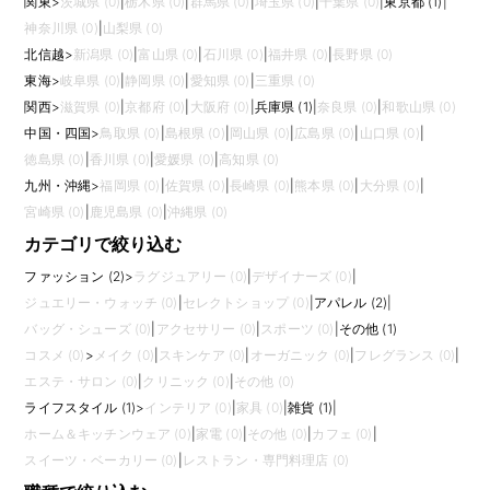
関東
>
茨城県 (0)
|
栃木県 (0)
|
群馬県 (0)
|
埼玉県 (0)
|
千葉県 (0)
|
東京都 (1)
|
神奈川県 (0)
|
山梨県 (0)
北信越
>
新潟県 (0)
|
富山県 (0)
|
石川県 (0)
|
福井県 (0)
|
長野県 (0)
東海
>
岐阜県 (0)
|
静岡県 (0)
|
愛知県 (0)
|
三重県 (0)
関西
>
滋賀県 (0)
|
京都府 (0)
|
大阪府 (0)
|
兵庫県 (1)
|
奈良県 (0)
|
和歌山県 (0)
中国・四国
>
鳥取県 (0)
|
島根県 (0)
|
岡山県 (0)
|
広島県 (0)
|
山口県 (0)
|
徳島県 (0)
|
香川県 (0)
|
愛媛県 (0)
|
高知県 (0)
九州・沖縄
>
福岡県 (0)
|
佐賀県 (0)
|
長崎県 (0)
|
熊本県 (0)
|
大分県 (0)
|
宮崎県 (0)
|
鹿児島県 (0)
|
沖縄県 (0)
カテゴリで絞り込む
ファッション (2)
>
ラグジュアリー (0)
|
デザイナーズ (0)
|
ジュエリー・ウォッチ (0)
|
セレクトショップ (0)
|
アパレル (2)
|
バッグ・シューズ (0)
|
アクセサリー (0)
|
スポーツ (0)
|
その他 (1)
コスメ (0)
>
メイク (0)
|
スキンケア (0)
|
オーガニック (0)
|
フレグランス (0)
|
エステ・サロン (0)
|
クリニック (0)
|
その他 (0)
ライフスタイル (1)
>
インテリア (0)
|
家具 (0)
|
雑貨 (1)
|
ホーム＆キッチンウェア (0)
|
家電 (0)
|
その他 (0)
|
カフェ (0)
|
スイーツ・ベーカリー (0)
|
レストラン・専門料理店 (0)