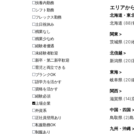
扶養内勤務
エリアか
シフト勤務
北海道・東北
フレックス勤務
北海道 (88)
土日祝休み
残業なし
関東 >
残業少なめ
茨城県 (20)
経験者優遇
北信越 >
未経験者歓迎
新卒・第二新卒歓迎
新潟県 (20)
育児と両立できる
東海 >
ブランクOK
岐阜県 (20)
語学力を活かす
資格を活かす
関西 >
経験必須
滋賀県 (14)
上場企業
中国・四国 
外資系
鳥取県 (2)
島
正社員登用あり
私服勤務OK
九州・沖縄 
制服あり