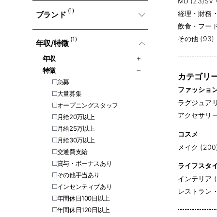
MD (23)
SV
(1)
経理・財務・会
ブランド
飲食・フード・
その他 (93)
(1)
年収/特徵
年収
特徵
カテゴリ
急募
ファッショ
大量募集
ラグジュアリー
オープニングスタッフ
アクセサリー (
月給20万以上
月給25万以上
コスメ
月給30万以上
メイク (200
交通費支給
賞与・ボーナスあり
ライフスタ
その他手当あり
インテリア (
インセンティブあり
レストラン・専
年間休日100日以上
年間休日120日以上