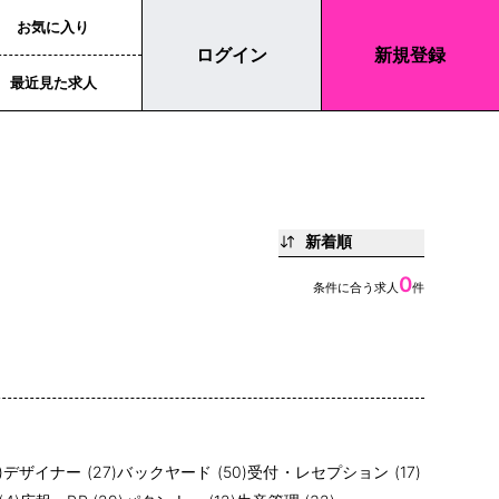
お気に入り
ログイン
新規登録
最近見た求人
新着順
0
条件に合う求人
件
)
デザイナー (27)
バックヤード (50)
受付・レセプション (17)