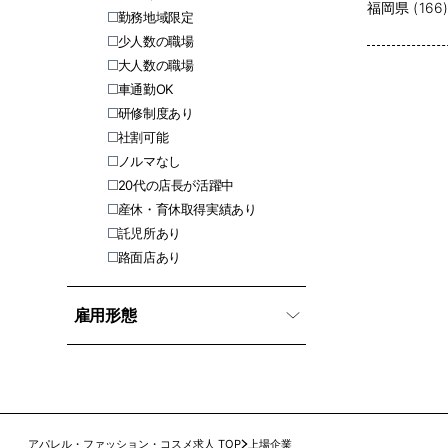
福岡県 (166
勤務地域限定
少人数の職場
大人数の職場
車通勤OK
研修制度あり
社割可能
ノルマなし
20代の店長が活躍中
産休・育休取得実績あり
託児所あり
路面店あり
雇用形態
アパレル・ファッション・コスメ求人 TOP
上場企業