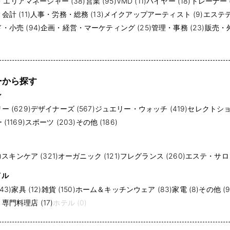
・エリアマネージャー (38)
営業 (95)
VMD (11)
バイヤー (18)
トレーナー (
計 (11)
人事・労務・総務 (13)
メイクアップアーティスト (9)
エステテ
小売 (94)
企画・経営・マーケティング (25)
管理・事務 (23)
販売・外
ーから探す
ン
 (629)
デザイナーズ (567)
ジュエリー・ウォッチ (419)
セレクトショッ
1169)
スポーツ (203)
その他 (186)
)
スキンケア (321)
オーガニック (121)
フレグランス (260)
エステ・サロン 
イル
43)
家具 (12)
雑貨 (150)
ホーム＆キッチンウェア (83)
家電 (8)
その他 (9
門料理店 (17)
ホテル (0)