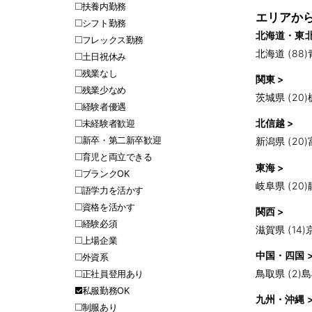
扶養内勤務
エリアか
シフト勤務
北海道・東北
フレックス勤務
北海道 (88)
土日祝休み
残業なし
関東 >
残業少なめ
茨城県 (20)
経験者優遇
北信越 >
未経験者歓迎
新卒・第二新卒歓迎
新潟県 (20)
育児と両立できる
東海 >
ブランクOK
岐阜県 (20)
語学力を活かす
資格を活かす
関西 >
経験必須
滋賀県 (14)
上場企業
中国・四国 
外資系
鳥取県 (2)
島
正社員登用あり
私服勤務OK
九州・沖縄 
制服あり