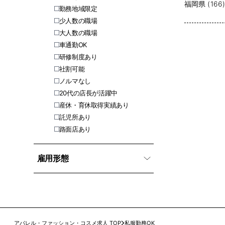
福岡県 (166
勤務地域限定
少人数の職場
大人数の職場
車通勤OK
研修制度あり
社割可能
ノルマなし
20代の店長が活躍中
産休・育休取得実績あり
託児所あり
路面店あり
雇用形態
アパレル・ファッション・コスメ求人 TOP
私服勤務OK