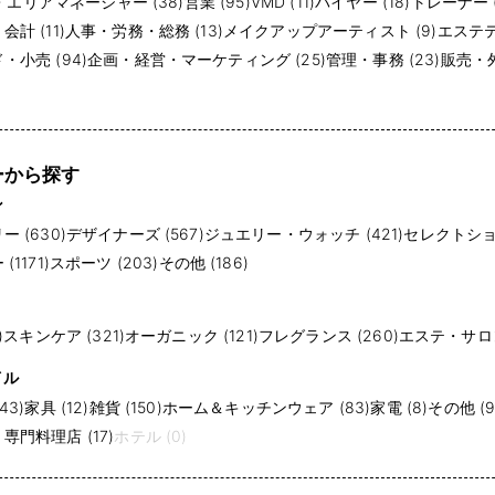
・エリアマネージャー (38)
営業 (95)
VMD (11)
バイヤー (18)
トレーナー (
計 (11)
人事・労務・総務 (13)
メイクアップアーティスト (9)
エステテ
小売 (94)
企画・経営・マーケティング (25)
管理・事務 (23)
販売・外
ーから探す
ン
 (630)
デザイナーズ (567)
ジュエリー・ウォッチ (421)
セレクトショッ
1171)
スポーツ (203)
その他 (186)
)
スキンケア (321)
オーガニック (121)
フレグランス (260)
エステ・サロン 
イル
43)
家具 (12)
雑貨 (150)
ホーム＆キッチンウェア (83)
家電 (8)
その他 (9
門料理店 (17)
ホテル (0)