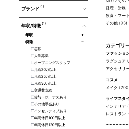
MD (23)
SV
(1)
経理・財務・会
ブランド
飲食・フード・
その他 (93)
(1)
年収/特徵
年収
特徵
カテゴリ
急募
ファッショ
大量募集
ラグジュアリー
オープニングスタッフ
アクセサリー (
月給20万以上
月給25万以上
コスメ
月給30万以上
メイク (200
交通費支給
賞与・ボーナスあり
ライフスタ
その他手当あり
インテリア (
インセンティブあり
レストラン・専
年間休日100日以上
年間休日120日以上