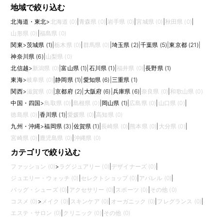
地域で絞り込む
北海道・東北
>
北海道 (0)
|
青森県 (0)
|
岩手県 (0)
|
宮城県 (0)
|
秋田県 (0)
|
山形県 (0)
|
福島県 (0)
関東
>
茨城県 (1)
|
栃木県 (0)
|
群馬県 (0)
|
埼玉県 (2)
|
千葉県 (5)
|
東京都 (21)
|
神奈川県 (6)
|
山梨県 (0)
北信越
>
新潟県 (0)
|
富山県 (1)
|
石川県 (1)
|
福井県 (0)
|
長野県 (1)
東海
>
岐阜県 (0)
|
静岡県 (1)
|
愛知県 (6)
|
三重県 (1)
関西
>
滋賀県 (0)
|
京都府 (2)
|
大阪府 (6)
|
兵庫県 (6)
|
奈良県 (0)
|
和歌山県 (0)
中国・四国
>
鳥取県 (0)
|
島根県 (0)
|
岡山県 (1)
|
広島県 (0)
|
山口県 (0)
|
徳島県 (0)
|
香川県 (1)
|
愛媛県 (0)
|
高知県 (0)
九州・沖縄
>
福岡県 (3)
|
佐賀県 (1)
|
長崎県 (0)
|
熊本県 (0)
|
大分県 (0)
|
宮崎県 (0)
|
鹿児島県 (0)
|
沖縄県 (0)
カテゴリで絞り込む
ファッション (0)
>
ラグジュアリー (0)
|
デザイナーズ (0)
|
ジュエリー・ウォッチ (0)
|
セレクトショップ (0)
|
アパレル (0)
|
バッグ・シューズ (0)
|
アクセサリー (0)
|
スポーツ (0)
|
その他 (0)
コスメ (0)
>
メイク (0)
|
スキンケア (0)
|
オーガニック (0)
|
フレグランス (0)
|
エステ・サロン (0)
|
クリニック (0)
|
その他 (0)