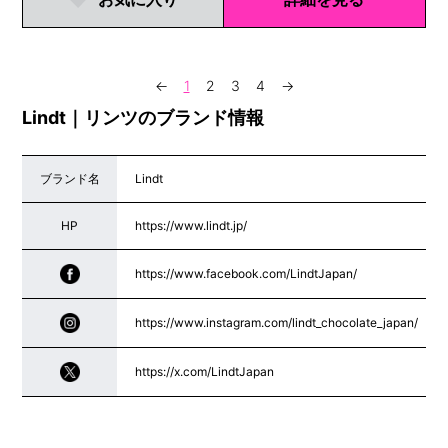
←
1
2
3
4
→
Lindt｜リンツのブランド情報
ブランド名
Lindt
HP
https://www.lindt.jp/
https://www.facebook.com/LindtJapan/
https://www.instagram.com/lindt_chocolate_japan/
https://x.com/LindtJapan