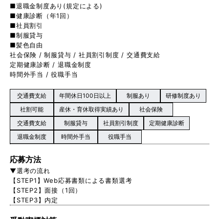
■退職金制度あり(規定による)
■健康診断（年1回）
■社員割引
■制服貸与
■髪色自由
社会保険 / 制服貸与 / 社員割引制度 / 交通費支給
定期健康診断 / 退職金制度
時間外手当 / 役職手当
交通費支給
年間休日100日以上
制服あり
研修制度あり
社割可能
産休・育休取得実績あり
社会保険
交通費支給
制服貸与
社員割引制度
定期健康診断
退職金制度
時間外手当
役職手当
応募方法
▼選考の流れ
【STEP1】Web応募書類による書類選考
【STEP2】面接（1回）
【STEP3】内定