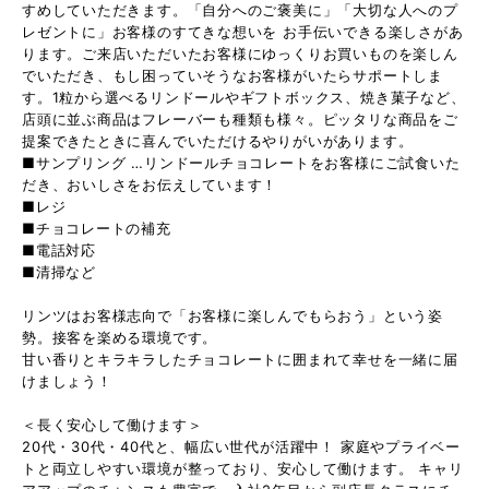
すめしていただきます。「自分へのご褒美に」「大切な人へのプ
レゼントに」お客様のすてきな想いを お手伝いできる楽しさがあ
ります。ご来店いただいたお客様にゆっくりお買いものを楽しん
でいただき、もし困っていそうなお客様がいたらサポートしま
す。1粒から選べるリンドールやギフトボックス、焼き菓子など、
店頭に並ぶ商品はフレーバーも種類も様々。ピッタリな商品をご
提案できたときに喜んでいただけるやりがいがあります。
■サンプリング …リンドールチョコレートをお客様にご試食いた
だき、おいしさをお伝えしています！
■レジ
■チョコレートの補充
■電話対応
■清掃など
リンツはお客様志向で「お客様に楽しんでもらおう」という姿
勢。接客を楽める環境です。
甘い香りとキラキラしたチョコレートに囲まれて幸せを一緒に届
けましょう！
＜長く安心して働けます＞
20代・30代・40代と、幅広い世代が活躍中！ 家庭やプライベー
トと両立しやすい環境が整っており、安心して働けます。 キャリ