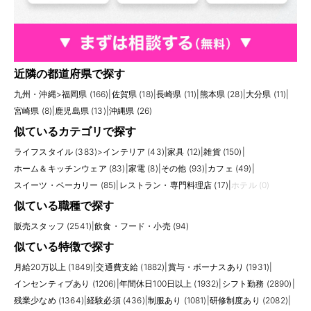
近隣の都道府県で探す
九州・沖縄
>
福岡県 (166)
|
佐賀県 (18)
|
長崎県 (11)
|
熊本県 (28)
|
大分県 (11)
|
宮崎県 (8)
|
鹿児島県 (13)
|
沖縄県 (26)
似ているカテゴリで探す
ライフスタイル (383)
>
インテリア (43)
|
家具 (12)
|
雑貨 (150)
|
ホーム＆キッチンウェア (83)
|
家電 (8)
|
その他 (93)
|
カフェ (49)
|
スイーツ・ベーカリー (85)
|
レストラン・専門料理店 (17)
|
ホテル (0)
似ている職種で探す
販売スタッフ (2541)
|
飲食・フード・小売 (94)
似ている特徴で探す
月給20万以上 (1849)
|
交通費支給 (1882)
|
賞与・ボーナスあり (1931)
|
インセンティブあり (1206)
|
年間休日100日以上 (1932)
|
シフト勤務 (2890)
|
残業少なめ (1364)
|
経験必須 (436)
|
制服あり (1081)
|
研修制度あり (2082)
|