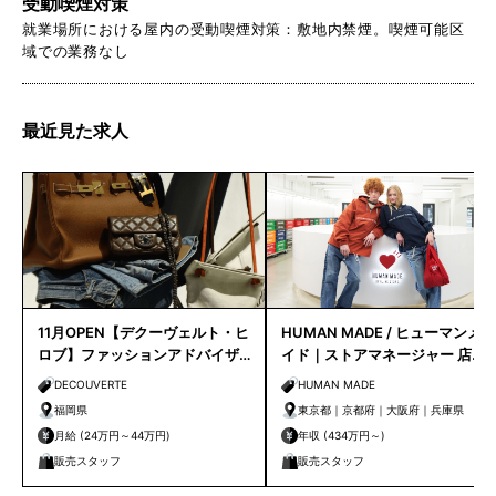
受動喫煙対策
就業場所における屋内の受動喫煙対策：敷地内禁煙。喫煙可能区
域での業務なし
最近見た求人
11月OPEN【デクーヴェルト・ヒ
HUMAN MADE / ヒューマンメ
ロブ】ファッションアドバイザ
イド｜ストアマネージャー 店長
ー｜天神店
候補
DECOUVERTE
HUMAN MADE
福岡県
東京都｜京都府｜大阪府｜兵庫県
月給 (24万円～44万円)
年収 (434万円～)
販売スタッフ
販売スタッフ