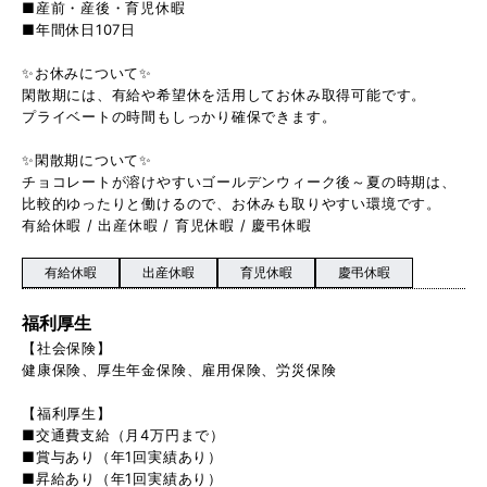
■産前・産後・育児休暇
■年間休日107日
✨お休みについて✨
閑散期には、有給や希望休を活用してお休み取得可能です。
プライベートの時間もしっかり確保できます。
✨閑散期について✨
チョコレートが溶けやすいゴールデンウィーク後～夏の時期は、
比較的ゆったりと働けるので、お休みも取りやすい環境です。
有給休暇 / 出産休暇 / 育児休暇 / 慶弔休暇
有給休暇
出産休暇
育児休暇
慶弔休暇
福利厚生
【社会保険】
健康保険、厚生年金保険、雇用保険、労災保険
【福利厚生】
■交通費支給（月4万円まで）
■賞与あり（年1回実績あり）
■昇給あり（年1回実績あり）