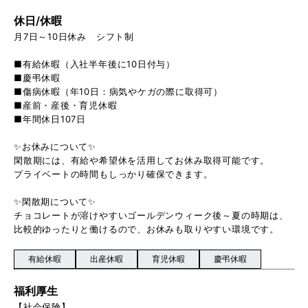
休日/休暇
月7日～10日休み シフト制
■有給休暇（入社半年後に10日付与）
■慶弔休暇
■傷病休暇（年10日：病気やケガの際に取得可）
■産前・産後・育児休暇
■年間休日107日
✨お休みについて✨
閑散期には、有給や希望休を活用してお休み取得可能です。
プライベートの時間もしっかり確保できます。
✨閑散期について✨
チョコレートが溶けやすいゴールデンウィーク後～夏の時期は、
比較的ゆったりと働けるので、お休みも取りやすい環境です。
有給休暇
出産休暇
育児休暇
慶弔休暇
福利厚生
【社会保険】