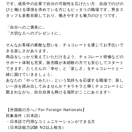
です。成長中の企業で自分の可能性を広げたい方、自由でのびの
びと働ける環境を求めている方にもピッタリの職場です。男女ス
タッフも多数在籍しており、働きやすさも魅力のひとつです。
「自分へのご褒美に」
「大切な人へのプレゼントに」
そんなお客様の素敵な想いを、チョコレートを通じてお手伝いで
きる楽しさがあります。
商品をしっかり覚えていただけるよう、チョコレート研修などの
サポート体制も充実。販売職が未経験の方でも安心してスタート
できます。たくさんの「幸せ」と「楽しさ」をチョコレートと一
緒に届けていきましょう。
あなたの「やってみたい」という気持ちを応援する職場で、新し
い一歩を踏み出してみませんか？キラキラと輝くチョコレートに
囲まれながら、自分自身も輝ける場所がここにあります✨
【外国籍の方へ／For Foreign Nationals】
対象条件（日本語）
・日本語で円滑なコミュニケーションができる方
（日本語能力試験 N2以上相当）