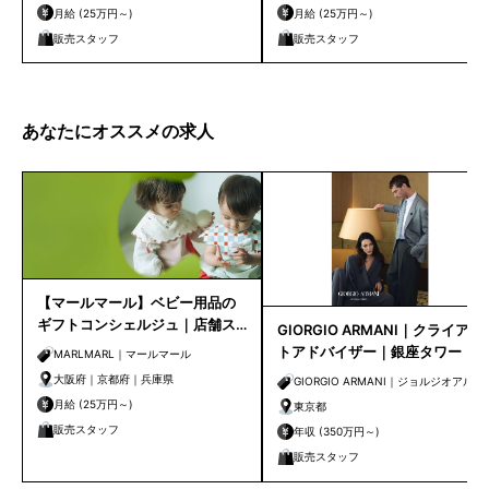
月給 (25万円～)
月給 (25万円～)
販売スタッフ
販売スタッフ
あなたにオススメの求人
【マールマール】ベビー用品の
ギフトコンシェルジュ｜店舗ス
GIORGIO ARMANI｜クライアン
タッフ
トアドバイザー｜銀座タワー
MARLMARL｜マールマール
大阪府｜京都府｜兵庫県
GIORGIO ARMANI｜ジョルジオアルマ
月給 (25万円～)
ーニ
東京都
販売スタッフ
年収 (350万円～)
販売スタッフ