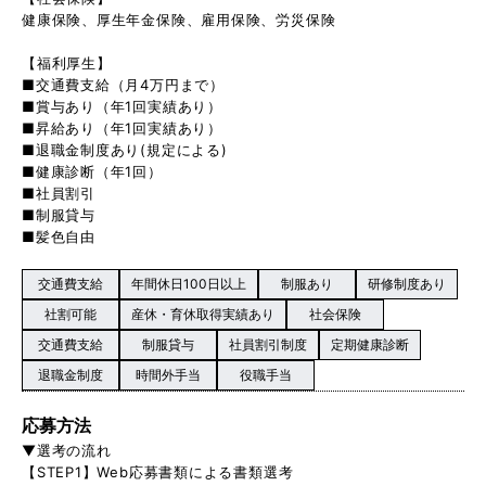
健康保険、厚生年金保険、雇用保険、労災保険
【福利厚生】
■交通費支給（月4万円まで）
■賞与あり（年1回実績あり）
■昇給あり（年1回実績あり）
■退職金制度あり(規定による)
■健康診断（年1回）
■社員割引
■制服貸与
■髪色自由
交通費支給
年間休日100日以上
制服あり
研修制度あり
社割可能
産休・育休取得実績あり
社会保険
交通費支給
制服貸与
社員割引制度
定期健康診断
退職金制度
時間外手当
役職手当
応募方法
▼選考の流れ
【STEP1】Web応募書類による書類選考