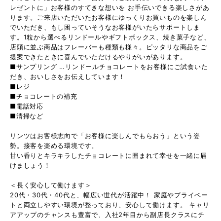
レゼントに」お客様のすてきな想いを お手伝いできる楽しさがあ
ります。ご来店いただいたお客様にゆっくりお買いものを楽しん
でいただき、もし困っていそうなお客様がいたらサポートしま
す。1粒から選べるリンドールやギフトボックス、焼き菓子など、
店頭に並ぶ商品はフレーバーも種類も様々。ピッタリな商品をご
提案できたときに喜んでいただけるやりがいがあります。
■サンプリング …リンドールチョコレートをお客様にご試食いた
だき、おいしさをお伝えしています！
■レジ
■チョコレートの補充
■電話対応
■清掃など
リンツはお客様志向で「お客様に楽しんでもらおう」という姿
勢。接客を楽める環境です。
甘い香りとキラキラしたチョコレートに囲まれて幸せを一緒に届
けましょう！
＜長く安心して働けます＞
20代・30代・40代と、幅広い世代が活躍中！ 家庭やプライベー
トと両立しやすい環境が整っており、安心して働けます。 キャリ
アアップのチャンスも豊富で、入社2年目から副店長クラスにチ