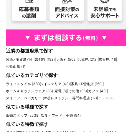
近隣の都道府県で探す
関西
>
滋賀県 (14)
|
京都府 (193)
|
大阪府 (502)
|
兵庫県 (212)
|
奈良県 (11)
|
和歌山県 (11)
似ているカテゴリで探す
ライフスタイル (383)
>
インテリア (43)
|
家具 (12)
|
雑貨 (150)
|
ホーム＆キッチンウェア (83)
|
家電 (8)
|
その他 (93)
|
カフェ (49)
|
スイーツ・ベーカリー (85)
|
レストラン・専門料理店 (17)
|
ホテル (0)
似ている職種で探す
販売スタッフ (2538)
|
飲食・フード・小売 (94)
似ている特徴で探す