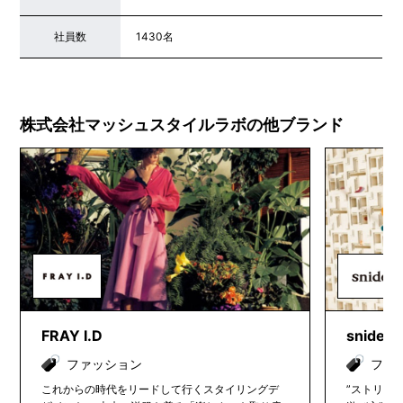
社員数
1430名
株式会社マッシュスタイルラボの他ブランド
FRAY I.D
snidel
ファッション
ファ
これからの時代をリードして行くスタイリングデ
”ストリー