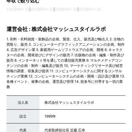
年収で絞り込む
300万円〜 (0)
|
400万円〜 (0)
|
500万円〜 (0)
|
600万円〜 (0)
運営会社 : 株式会社マッシュスタイルラボ
1. 衣料・衣料雑貨・装飾品の企画、製造、仕入、販売及び輸出入 2. 古物の
買取り、販売 3. コンピューターグラフィックアニメーションの企画、制作
4. 広告デザイン業 5. 家庭用ゲームソフトウエアの企画、開発 6. キャラク
ターの企画、開発並びにデザインの販売 7. 出版物の企画・編集・制作及び
販売 8. インターネット等を通しての通信販売業務 9. マルチメディアコン
テンツの企画・制作・編集及び販売 10. マーケティングリサーチ及び経営
情報の調査、収集及び提供 11. コンピューターシステムに関するコンサル
ティング業務 12. コンピューターシステムの企画・開発・設計及び運用 13.
各種イベント、催事の企画、運営及び管理 14. 前各号に付帯する一切の業
務
法人名
株式会社マッシュスタイルラボ
設立
1999年
代表
代表取締役社長 近藤 広幸