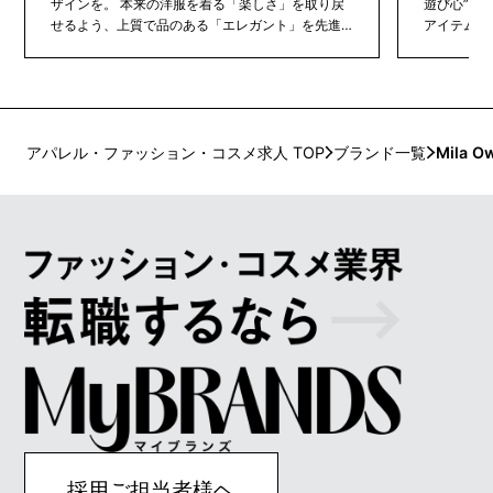
ザインを。 本来の洋服を着る「楽しさ」を取り戻
遊び心”を
せるよう、上質で品のある「エレガント」を先進
アイテムを
的で 自己表現豊かな「モード」に組み合わせ、次
識したスト
世代のニューモードキャリアを提案。 過去を壊
性に向け発
し、ファッションを楽しむためのディレクション
を、「モードな日常」のリアルな達成を楽しみま
す。
アパレル・ファッション・コスメ求人 TOP
ブランド一覧
Mila O
採用ご担当者様ヘ