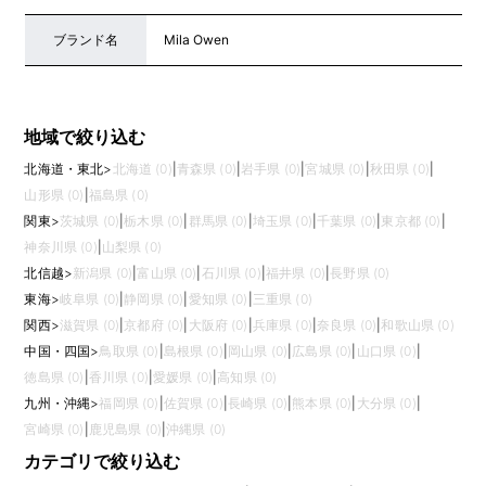
ブランド名
Mila Owen
地域で絞り込む
北海道・東北
>
北海道 (0)
|
青森県 (0)
|
岩手県 (0)
|
宮城県 (0)
|
秋田県 (0)
|
山形県 (0)
|
福島県 (0)
関東
>
茨城県 (0)
|
栃木県 (0)
|
群馬県 (0)
|
埼玉県 (0)
|
千葉県 (0)
|
東京都 (0)
|
神奈川県 (0)
|
山梨県 (0)
北信越
>
新潟県 (0)
|
富山県 (0)
|
石川県 (0)
|
福井県 (0)
|
長野県 (0)
東海
>
岐阜県 (0)
|
静岡県 (0)
|
愛知県 (0)
|
三重県 (0)
関西
>
滋賀県 (0)
|
京都府 (0)
|
大阪府 (0)
|
兵庫県 (0)
|
奈良県 (0)
|
和歌山県 (0)
中国・四国
>
鳥取県 (0)
|
島根県 (0)
|
岡山県 (0)
|
広島県 (0)
|
山口県 (0)
|
徳島県 (0)
|
香川県 (0)
|
愛媛県 (0)
|
高知県 (0)
九州・沖縄
>
福岡県 (0)
|
佐賀県 (0)
|
長崎県 (0)
|
熊本県 (0)
|
大分県 (0)
|
宮崎県 (0)
|
鹿児島県 (0)
|
沖縄県 (0)
カテゴリで絞り込む