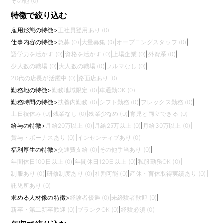
その他 (0)
特徴で絞り込む
雇用形態の特徴
>
正社員登用あり (0)
仕事内容の特徴
>
急募 (0)
|
大量募集 (0)
|
オープニングスタッフ (0)
|
語学力を活かす (0)
|
資格を活かす (0)
|
上場企業 (0)
|
外資系 (0)
|
少人数の職場 (0)
|
大人数の職場 (0)
|
ノルマなし (0)
|
20代の店長が活躍中 (0)
|
路面店あり (0)
勤務地の特徴
>
勤務地域限定 (0)
|
車通勤OK (0)
勤務時間の特徴
>
扶養内勤務 (0)
|
シフト勤務 (0)
|
フレックス勤務 (0)
|
土日祝休み (0)
|
残業なし (0)
|
残業少なめ (0)
|
育児と両立できる (0)
給与の特徴
>
月給20万以上 (0)
|
月給25万以上 (0)
|
月給30万以上 (0)
|
賞与・ボーナスあり (0)
|
インセンティブあり (0)
福利厚生の特徴
>
交通費支給 (0)
|
その他手当あり (0)
|
年間休日100日以上 (0)
|
年間休日120日以上 (0)
|
私服勤務OK (0)
|
制服あり (0)
|
研修制度あり (0)
|
社割可能 (0)
|
産休・育休取得実績あり (0)
|
託児所あり (0)
求める人材像の特徴
>
経験者優遇 (0)
|
未経験者歓迎 (0)
|
新卒・第二新卒歓迎 (0)
|
ブランクOK (0)
|
経験必須 (0)