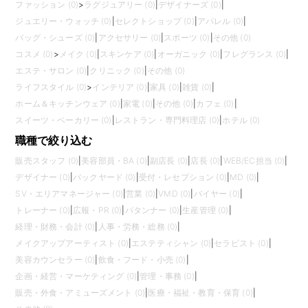
ファッション (0)
>
ラグジュアリー (0)
|
デザイナーズ (0)
|
ジュエリー・ウォッチ (0)
|
セレクトショップ (0)
|
アパレル (0)
|
バッグ・シューズ (0)
|
アクセサリー (0)
|
スポーツ (0)
|
その他 (0)
コスメ (0)
>
メイク (0)
|
スキンケア (0)
|
オーガニック (0)
|
フレグランス (0)
|
エステ・サロン (0)
|
クリニック (0)
|
その他 (0)
ライフスタイル (0)
>
インテリア (0)
|
家具 (0)
|
雑貨 (0)
|
ホーム＆キッチンウェア (0)
|
家電 (0)
|
その他 (0)
|
カフェ (0)
|
スイーツ・ベーカリー (0)
|
レストラン・専門料理店 (0)
|
ホテル (0)
職種で絞り込む
販売スタッフ (0)
|
美容部員・BA (0)
|
副店長 (0)
|
店長 (0)
|
WEB/EC担当 (0)
|
デザイナー (0)
|
バックヤード (0)
|
受付・レセプション (0)
|
MD (0)
|
SV・エリアマネージャー (0)
|
営業 (0)
|
VMD (0)
|
バイヤー (0)
|
トレーナー (0)
|
広報・PR (0)
|
パタンナー (0)
|
生産管理 (0)
|
経理・財務・会計 (0)
|
人事・労務・総務 (0)
|
メイクアップアーティスト (0)
|
エステティシャン (0)
|
セラピスト (0)
|
美容カウンセラー (0)
|
飲食・フード・小売 (0)
|
企画・経営・マーケティング (0)
|
管理・事務 (0)
|
販売・外食・アミューズメント (0)
|
医療・福祉・教育・保育 (0)
|