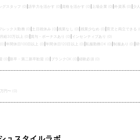
グスタッフ (0)
|
語学力を活かす (0)
|
資格を活かす (0)
|
上場企業 (0)
|
外資系 (0)
|
少人
フレックス勤務 (0)
|
土日祝休み (0)
|
残業なし (0)
|
残業少なめ (0)
|
育児と両立できる (0
月給30万以上 (0)
|
賞与・ボーナスあり (0)
|
インセンティブあり (0)
0)
|
年間休日100日以上 (0)
|
年間休日120日以上 (0)
|
私服勤務OK (0)
|
制服あり (0)
|
研
(0)
|
新卒・第二新卒歓迎 (0)
|
ブランクOK (0)
|
経験必須 (0)
0万円〜 (0)
ッシュスタイルラボ