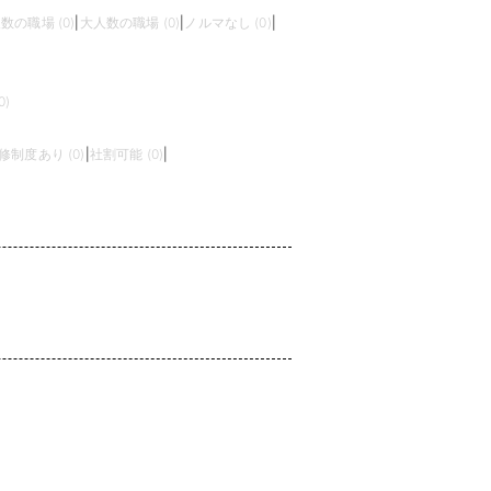
数の職場 (0)
|
大人数の職場 (0)
|
ノルマなし (0)
|
)
修制度あり (0)
|
社割可能 (0)
|