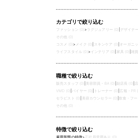
カテゴリで絞り込む
ファッション (0)
>
ラグジュアリー (0)
|
デザイナーズ
その他 (0)
コスメ (0)
>
メイク (0)
|
スキンケア (0)
|
オーガニック
ライフスタイル (0)
>
インテリア (0)
|
家具 (0)
|
雑貨 
職種で絞り込む
販売スタッフ (0)
|
美容部員・BA (0)
|
副店長 (0)
|
店
VMD (0)
|
バイヤー (0)
|
トレーナー (0)
|
広報・PR (
セラピスト (0)
|
美容カウンセラー (0)
|
飲食・フード
その他 (0)
特徴で絞り込む
雇用形態の特徴
>
正社員登用あり (0)