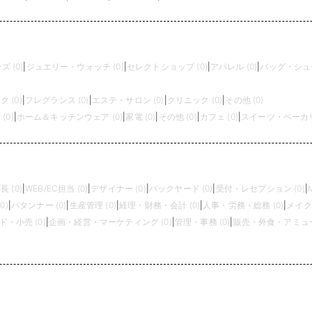
 (0)
|
ジュエリー・ウォッチ (0)
|
セレクトショップ (0)
|
アパレル (0)
|
バッグ・シュー
 (0)
|
フレグランス (0)
|
エステ・サロン (0)
|
クリニック (0)
|
その他 (0)
(0)
|
ホーム＆キッチンウェア (0)
|
家電 (0)
|
その他 (0)
|
カフェ (0)
|
スイーツ・ベーカリー
長 (0)
|
WEB/EC担当 (0)
|
デザイナー (0)
|
バックヤード (0)
|
受付・レセプション (0)
|
0)
|
パタンナー (0)
|
生産管理 (0)
|
経理・財務・会計 (0)
|
人事・労務・総務 (0)
|
メイク
・小売 (0)
|
企画・経営・マーケティング (0)
|
管理・事務 (0)
|
販売・外食・アミュー