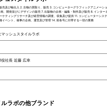
売及び輸出入 2. 古物の買取り、販売 3. コンピューターグラフィックアニメーション
画、開発並びにデザインの販売 7. 出版物の企画・編集・制作及び販売 8. インター
マーケティングリサーチ及び経営情報の調査、収集及び提供 11. コンピューターシステ
各種イベント、催事の企画、運営及び管理 14. 前各号に付帯する一切の業務
社マッシュスタイルラボ
役社長 近藤 広幸
イルラボの他ブランド