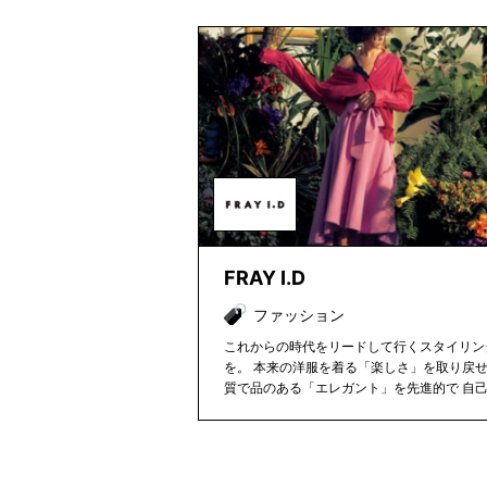
FRAY I.D
ファッション
これからの時代をリードして行くスタイリン
を。 本来の洋服を着る「楽しさ」を取り戻
質で品のある「エレガント」を先進的で 自
「モード」に組み合わせ、次世代のニューモ
を提案。 過去を壊し、ファッションを楽し
レクションを、「モードな日常」のリアルな
ます。