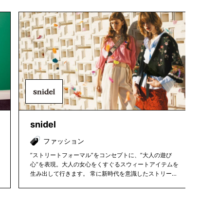
snidel
g
ファッション
”ストリートフォーマル”をコンセプトに、”大人の遊び
心”を表現。大人の女心をくすぐるスウィートアイテムを
生み出して行きます。 常に新時代を意識したストリート
ファッションを、20代後半の女性に向け発信していま
す。