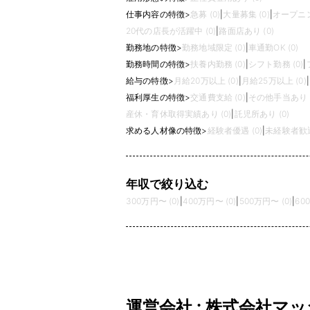
仕事内容の特徴
>
急募 (0)
|
大量募集 (0)
|
オープニン
20代の店長が活躍中 (0)
|
路面店あり (0)
勤務地の特徴
>
勤務地域限定 (0)
|
車通勤OK (0)
勤務時間の特徴
>
扶養内勤務 (0)
|
シフト勤務 (0)
|
給与の特徴
>
月給20万以上 (0)
|
月給25万以上 (0)
|
福利厚生の特徴
>
交通費支給 (0)
|
その他手当あり (
産休・育休取得実績あり (0)
|
託児所あり (0)
求める人材像の特徴
>
経験者優遇 (0)
|
未経験者歓迎 
年収で絞り込む
300万円〜 (0)
|
400万円〜 (0)
|
500万円〜 (0)
|
60
運営会社 : 株式会社マ