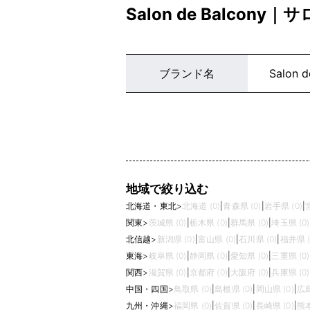
Salon de Balco
ブランド名
Salon d
地域で絞り込む
北海道・東北
>
北海道 (0)
|
青森県 (0)
|
岩手県 (0)
|
関東
>
茨城県 (0)
|
栃木県 (0)
|
群馬県 (0)
|
埼玉県 (0)
北信越
>
新潟県 (0)
|
富山県 (0)
|
石川県 (0)
|
福井県 (
東海
>
岐阜県 (0)
|
静岡県 (0)
|
愛知県 (0)
|
三重県 (0)
関西
>
滋賀県 (0)
|
京都府 (0)
|
大阪府 (0)
|
兵庫県 (0)
中国・四国
>
鳥取県 (0)
|
島根県 (0)
|
岡山県 (0)
|
広島
九州・沖縄
>
福岡県 (0)
|
佐賀県 (0)
|
長崎県 (0)
|
熊本