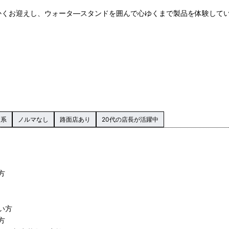
温かくお迎えし、ウォータ―スタンドを囲んで心ゆくまで製品を体験して
資系
ノルマなし
路面店あり
20代の店長が活躍中
方
い方
方