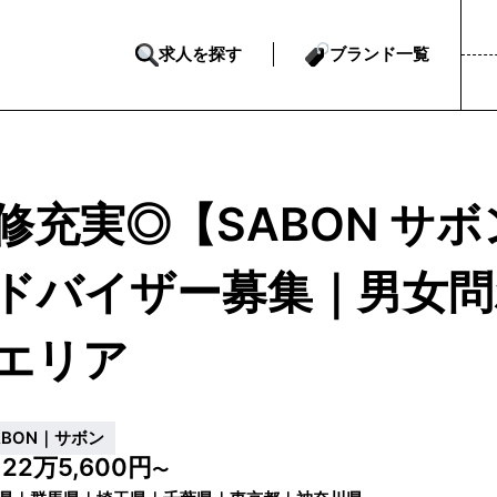
求人を探す
ブランド一覧
修充実◎【SABON サ
ドバイザー募集｜男女問
エリア
ABON｜サボン
22万5,600円
給
〜