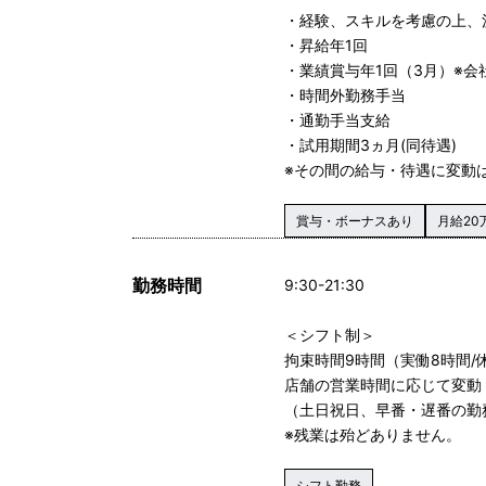
・経験、スキルを考慮の上、
・昇給年1回
・業績賞与年1回（3月）※
・時間外勤務手当
・通勤手当支給
・試用期間3ヵ月(同待遇)
※その間の給与・待遇に変動
賞与・ボーナスあり
月給20
勤務時間
9:30-21:30
＜シフト制＞
拘束時間9時間（実働8時間/
店舗の営業時間に応じて変動
（土日祝日、早番・遅番の勤
※残業は殆どありません。
シフト勤務