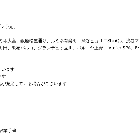
プン予定）
ミネ大宮、銀座松屋通り、ルミネ有楽町、渋谷ヒカリエShinQs、渋谷
、調布パルコ、グランデュオ立川、パルコヤ上野、l’Atelier SPA、
エ
ています
ます
地が充足している場合がございます
＋残業手当