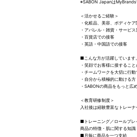
※SABON JapanはMyB
＜活かせるご経験＞
・化粧品、美容、ボディケア
・アパレル・雑貨・サービス
・百貨店での接客
・英語・中国語での接客
■こんな方が活躍しています
・笑顔でお客様に接すること
・チームワークを大切に行動
・自分から積極的に動ける方
・SABONの商品をもっと広
＜教育研修制度＞
入社後は経験豊富なトレーナ
■トレーニング／ロールプレ
商品の特徴・肌に関する知識
■月毎に商品を一つ支給