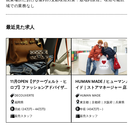
域での業務なし
最近見た求人
11月OPEN【デクーヴェルト・ヒ
HUMAN MADE / ヒューマンメ
ロブ】ファッションアドバイザ
イド｜ストアマネージャー 店長
ー｜天神店
候補
DECOUVERTE
HUMAN MADE
福岡県
東京都｜京都府｜大阪府｜兵庫県
月給 (24万円～44万円)
年収 (434万円～)
販売スタッフ
販売スタッフ