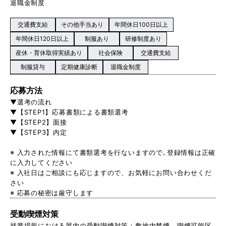
退職金制度
交通費支給
その他手当あり
年間休日100日以上
年間休日120日以上
制服あり
研修制度あり
産休・育休取得実績あり
社会保険
交通費支給
制服貸与
定期健康診断
退職金制度
応募方法
▼選考の流れ
▼【STEP1】応募書類による書類選考
▼【STEP2】面接
▼【STEP3】内定
※ 入力された情報にて書類選考を行ないますので､登録情報は正確
に入力してください
※ 入社日はご相談にも応じますので、お気軽にお問い合わせくだ
さい
※ 応募の秘密は厳守します
受動喫煙対策
就業場所における屋内の受動喫煙対策：敷地内禁煙。喫煙可能区