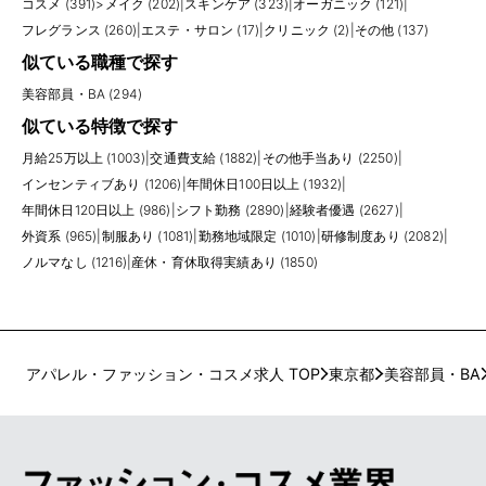
コスメ (391)
>
メイク (202)
|
スキンケア (323)
|
オーガニック (121)
|
フレグランス (260)
|
エステ・サロン (17)
|
クリニック (2)
|
その他 (137)
似ている職種で探す
美容部員・BA (294)
似ている特徴で探す
月給25万以上 (1003)
|
交通費支給 (1882)
|
その他手当あり (2250)
|
インセンティブあり (1206)
|
年間休日100日以上 (1932)
|
年間休日120日以上 (986)
|
シフト勤務 (2890)
|
経験者優遇 (2627)
|
外資系 (965)
|
制服あり (1081)
|
勤務地域限定 (1010)
|
研修制度あり (2082)
|
ノルマなし (1216)
|
産休・育休取得実績あり (1850)
アパレル・ファッション・コスメ求人 TOP
東京都
美容部員・BA