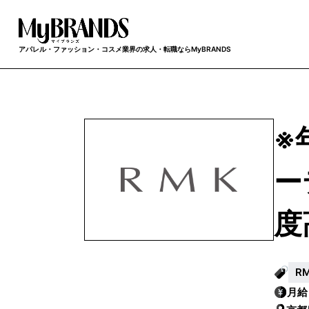
アパレル・ファッション・コスメ業界の求人・転職ならMyBRANDS
※
ー
度
R
月