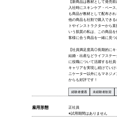
【新商品は教材として発売前
入社時にスキンケア・ベース
も商品が教材として配布され
他の商品も社割で購入できる
トやインストラクターから直
いう肌質の私は、この商品を
客様に合う商品を一緒に見つ
【社員満足度高◎長期的にキ
結婚・出産などライフステー
に役職について活躍する社員
キャリアを実現し続けていけ
ニケーター以外にもマネジメ
からも好評です！
経験者優遇
未経験者歓迎
雇用形態
正社員
※試用期間はありません