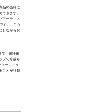
商品発売時に
めできます。
プアーティス
です。「こう
にしながらお
％で、復帰後
ップで今後も
ティーコミュ
ることが社員