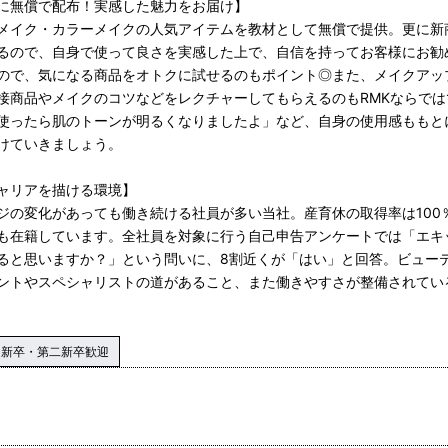
に無償で配布！実感した魅力をお届け】
メイク・カラーメイクの人気アイテムを教材として無償で提供。更に新
るので、自身で使って良さを実感した上で、自信を持ってお客様にお勧
ので、気になる商品をオトクに試せるのもポイント◎また、メイクアッ
接商品やメイクのコツなどをレクチャーしてもらえるのもRMKならでは
使ったら肌のトーンが明るくなりましたよ」など、自身の使用感ももと
けていきましょう。
ャリアを描ける環境】
ジの変化があっても働き続ける社員が多い当社。産育休の取得率は100
も在籍しています。全社員を対象に行う自己申告アンケートでは「エキ
ると思いますか？」という問いに、8割近くが「はい」と回答。ビュー
ントやスペシャリストの道があること、また働きやすさが整備されてい
新卒・第二新卒歓迎