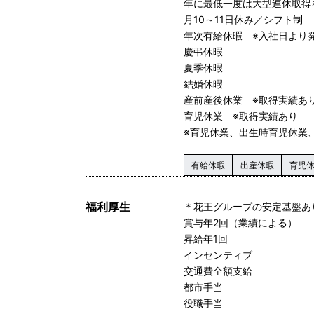
年に最低一度は大型連休取得
月10～11日休み／シフト制
年次有給休暇 ※入社日より
慶弔休暇
夏季休暇
結婚休暇
産前産後休業 ※取得実績あ
育児休業 ※取得実績あり
※育児休業、出生時育児休業
有給休暇
出産休暇
育児
福利厚生
＊花王グループの安定基盤あ
賞与年2回（業績による）
昇給年1回
インセンティブ
交通費全額支給
都市手当
役職手当