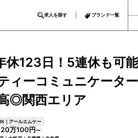
求人を探す
ブランド一覧
年休123日！5連休も可
ティーコミュニケーター
高◎関西エリア
MK｜アールエムケー
20万100円
給
〜