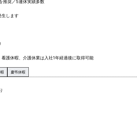
を推奨／5連休実績多数
発生します
り
、看護休暇、介護休業は入社1年経過後に取得可能
休暇
慶弔休暇
り