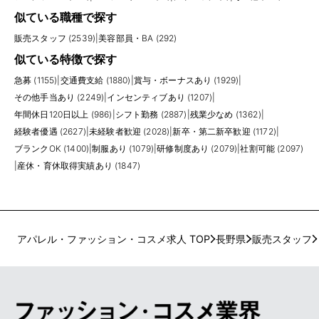
似ている職種で探す
販売スタッフ (2539)
|
美容部員・BA (292)
似ている特徴で探す
急募 (1155)
|
交通費支給 (1880)
|
賞与・ボーナスあり (1929)
|
その他手当あり (2249)
|
インセンティブあり (1207)
|
年間休日120日以上 (986)
|
シフト勤務 (2887)
|
残業少なめ (1362)
|
経験者優遇 (2627)
|
未経験者歓迎 (2028)
|
新卒・第二新卒歓迎 (1172)
|
ブランクOK (1400)
|
制服あり (1079)
|
研修制度あり (2079)
|
社割可能 (2097)
|
産休・育休取得実績あり (1847)
アパレル・ファッション・コスメ求人 TOP
長野県
販売スタッフ