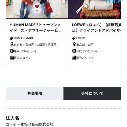
HUMAN MADE / ヒューマンメ
LOEWE（ロエベ）【銀座店旗艦
イド｜ストアマネージャー 店長
店】クライアントアドバイザー
候補
／シニアクライアントアドバイ
HUMAN MADE
LOEWE
ザー募集
東京都｜京都府｜大阪府｜兵庫県
東京都中央区
年収 (434万円～)
年収 (360万円～)
販売スタッフ
販売スタッフ
募集要項
会社について
法人名
コーセー化粧品販売株式会社