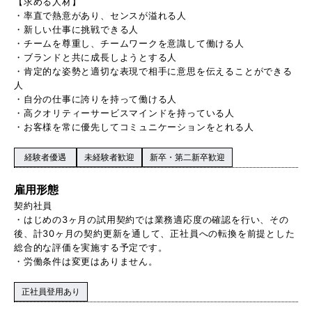
【求める人材】
・率直で熱意があり、センスが溢れる人
・新しい仕事に挑戦できる人
・チームを尊重し、チームワークを意識して働ける人
・ブランドと共に成長しようとする人
・肯定的な姿勢と適切な表現で相手に意思を伝えることができる
人
・自分の仕事に誇りを持って働ける人
・高クオリティーサービスマインドを持っている人
・お客様を常に優先してコミュニケーションをとれる人
経験者優遇
未経験者歓迎
新卒・第二新卒歓迎
雇用形態
契約社員
・はじめの3ヶ月の試用契約では業務適応度の確認を行い、その
後、計30ヶ月の契約更新を通して、正社員への転換を前提とした
総合的な評価を実施する予定です。
・労働条件は変更はありません。
正社員登用あり