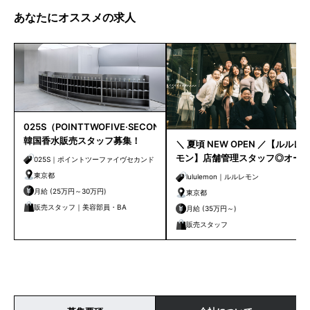
あなたにオススメの求人
025S（POINTTWOFIVE·SECOND）
韓国香水販売スタッフ募集！
＼ 夏頃 NEW OPEN ／【ルルレ
モン】店舗管理スタッフ◎オー
025S｜ポイントツーファイヴセカンド
プニングスタッフ◎原宿
東京都
lululemon｜ルルレモン
月給 (25万円～30万円)
東京都
販売スタッフ｜美容部員・BA
月給 (35万円～)
販売スタッフ