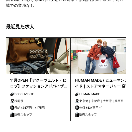
域での業務なし
最近見た求人
11月OPEN【デクーヴェルト・ヒ
HUMAN MADE / ヒューマンメ
ロブ】ファッションアドバイザ
イド｜ストアマネージャー 店長
ー｜天神店
候補
DECOUVERTE
HUMAN MADE
福岡県
東京都｜京都府｜大阪府｜兵庫県
月給 (24万円～44万円)
年収 (434万円～)
販売スタッフ
販売スタッフ