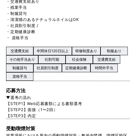
・交通費支給あり
・残業手当
・制服貸与
・清潔感のあるナチュラルネイルはOK
・社員割引制度 /
・定期健康診断
・ 資格手当
交通費支給
年間休日120日以上
研修制度あり
制服あり
その他手当あり
社割可能
社会保険
交通費支給
制服貸与
社員割引制度
定期健康診断
時間外手当
資格手当
応募方法
▼選考の流れ
【STEP1】Web応募書類による書類選考
【STEP2】面接（1〜2回）
【STEP3】内定
受動喫煙対策
就業場所における屋内の受動喫煙対策：敷地内禁煙。喫煙可能区