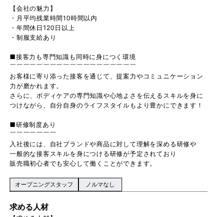
【会社の魅力】
・月平均残業時間10時間以内
・年間休日120日以上
・制服支給あり
■接客力も専門知識も同時に身につく環境
￣￣￣￣￣￣￣￣￣￣￣￣￣￣￣￣￣￣￣
お客様に寄り添った接客を通じて、提案力やコミュニケーション
力が磨かれます。
さらに、ボディケアの専門知識や心地よさを伝えるスキルを身に
つけながら、自分自身のライフスタイルもより豊かにできます！
■研修制度あり
￣￣￣￣￣￣￣
入社後には、自社ブランドや商品に対して理解を深める研修や
一般的な接客スキルを身につける研修が予定されており
販売職初心者でも安心して働くことができます。
オープニングスタッフ
ノルマなし
求める人材