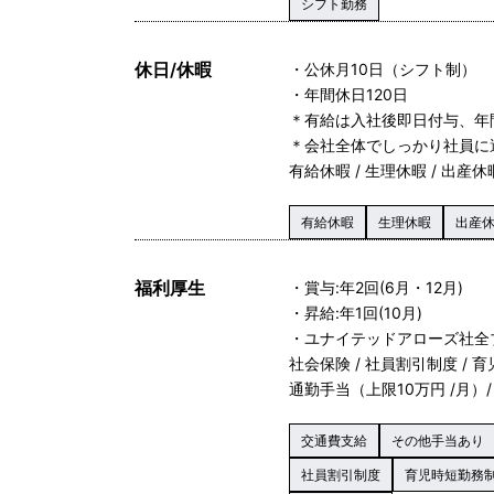
シフト勤務
休日/休暇
・公休月10日（シフト制）
・年間休日120日
＊有給は入社後即日付与、年間
＊会社全体でしっかり社員に
有給休暇 / 生理休暇 / 出産休暇
有給休暇
生理休暇
出産
福利厚生
・賞与:年2回(6月・12月)
・昇給:年1回(10月)
・ユナイテッドアローズ社全
社会保険 / 社員割引制度 / 
通勤手当（上限10万円 /月）/
交通費支給
その他手当あり
社員割引制度
育児時短勤務