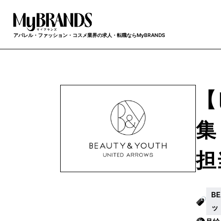
アパレル・ファッション・コスメ業界の求人・転職ならMyBRANDS
【
集
担
B
ッ