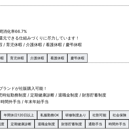
消化率66.7%
還元できる仕組みづくりに尽力しています！
 / 育児休暇 / 介護休暇 / 看護休暇 / 慶弔休暇
休暇
育児休暇
介護休暇
看護休暇
慶弔休暇
ブランドが社販購入可能！
育児時短勤務制度 / 定期健康診断 / 退職金制度 / 財形貯蓄制度
 時間外手当 / 年末年始手当
年間休日120日以上
私服勤務OK
研修制度あり
社割可能
社会保険
制度
定期健康診断
退職金制度
財形貯蓄制度
通勤手当
時間外手当