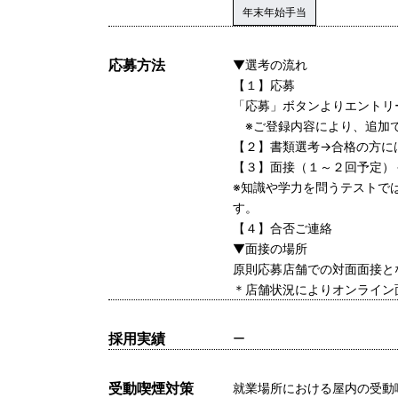
年末年始手当
応募方法
▼選考の流れ
【１】応募
「応募」ボタンよりエントリ
※ご登録内容により、追加で
【２】書類選考→合格の方に
【３】面接（１～２回予定）
※知識や学力を問うテストで
す。
【４】合否ご連絡
▼面接の場所
原則応募店舗での対面面接と
＊店舗状況によりオンライン
採用実績
ー
受動喫煙対策
就業場所における屋内の受動