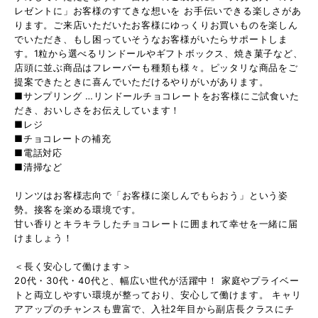
レゼントに」お客様のすてきな想いを お手伝いできる楽しさがあ
ります。ご来店いただいたお客様にゆっくりお買いものを楽しん
でいただき、もし困っていそうなお客様がいたらサポートしま
す。1粒から選べるリンドールやギフトボックス、焼き菓子など、
店頭に並ぶ商品はフレーバーも種類も様々。ピッタリな商品をご
提案できたときに喜んでいただけるやりがいがあります。
■サンプリング …リンドールチョコレートをお客様にご試食いた
だき、おいしさをお伝えしています！
■レジ
■チョコレートの補充
■電話対応
■清掃など
リンツはお客様志向で「お客様に楽しんでもらおう」という姿
勢。接客を楽める環境です。
甘い香りとキラキラしたチョコレートに囲まれて幸せを一緒に届
けましょう！
＜長く安心して働けます＞
20代・30代・40代と、幅広い世代が活躍中！ 家庭やプライベー
トと両立しやすい環境が整っており、安心して働けます。 キャリ
アアップのチャンスも豊富で、入社2年目から副店長クラスにチ