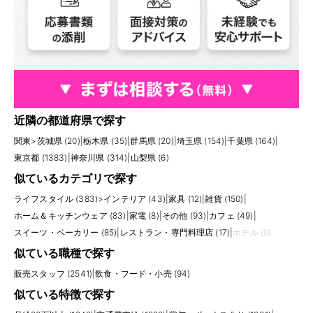
近隣の都道府県で探す
関東
>
茨城県 (20)
|
栃木県 (35)
|
群馬県 (20)
|
埼玉県 (154)
|
千葉県 (164)
|
東京都 (1383)
|
神奈川県 (314)
|
山梨県 (6)
似ているカテゴリで探す
ライフスタイル (383)
>
インテリア (43)
|
家具 (12)
|
雑貨 (150)
|
ホーム＆キッチンウェア (83)
|
家電 (8)
|
その他 (93)
|
カフェ (49)
|
スイーツ・ベーカリー (85)
|
レストラン・専門料理店 (17)
|
ホテル (0)
似ている職種で探す
販売スタッフ (2541)
|
飲食・フード・小売 (94)
似ている特徴で探す