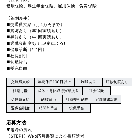
健康保険、厚生年金保険、雇用保険、労災保険
【福利厚生】
■交通費支給（月4万円まで）
■賞与あり（年1回実績あり）
■昇給あり（年1回実績あり）
■退職金制度あり(規定による)
■健康診断（年1回）
■社員割引
■制服貸与
■髪色自由
交通費支給
年間休日100日以上
制服あり
研修制度あり
社割可能
産休・育休取得実績あり
社会保険
交通費支給
制服貸与
社員割引制度
定期健康診断
退職金制度
時間外手当
役職手当
応募方法
▼選考の流れ
【STEP1】Web応募書類による書類選考