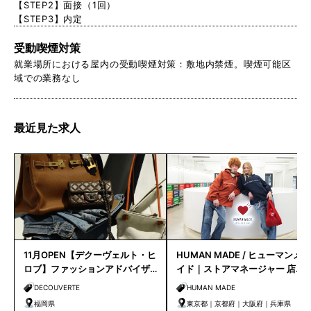
【STEP2】面接（1回）
【STEP3】内定
受動喫煙対策
就業場所における屋内の受動喫煙対策：敷地内禁煙。喫煙可能区
域での業務なし
最近見た求人
11月OPEN【デクーヴェルト・ヒ
HUMAN MADE / ヒューマンメ
ロブ】ファッションアドバイザ
イド｜ストアマネージャー 店長
ー｜天神店
候補
DECOUVERTE
HUMAN MADE
福岡県
東京都｜京都府｜大阪府｜兵庫県