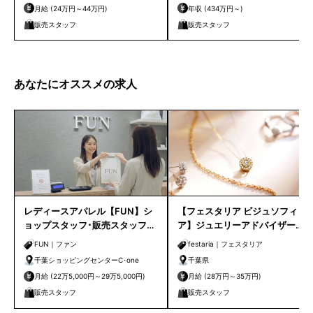
月給 (24万円～44万円)
年収 (434万円～)
販売スタッフ
販売スタッフ
あなたにオススメの求人
レディースアパレル【FUN】シ
【フェスタリア ビジュソフィ
ョップスタッフ･販売スタッフ募
ア】ジュエリーアドバイザー
集｜千葉C-one
（経験者向け）そごう千葉店
FUN｜ファン
festaria｜フェスタリア
千葉ショッピングセンターC･one
千葉県
月給 (22万5,000円～29万5,000円)
月給 (28万円～35万円)
販売スタッフ
販売スタッフ