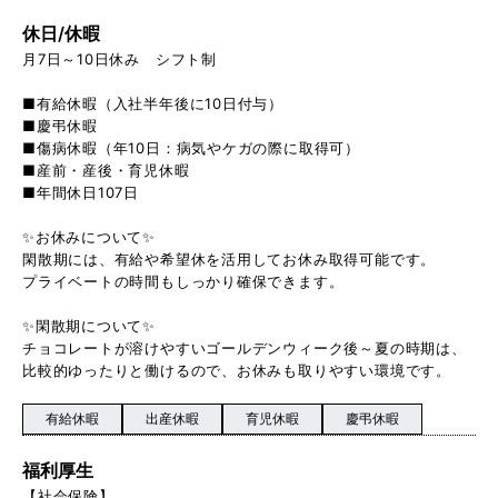
休日/休暇
月7日～10日休み シフト制
■有給休暇（入社半年後に10日付与）
■慶弔休暇
■傷病休暇（年10日：病気やケガの際に取得可）
■産前・産後・育児休暇
■年間休日107日
✨お休みについて✨
閑散期には、有給や希望休を活用してお休み取得可能です。
プライベートの時間もしっかり確保できます。
✨閑散期について✨
チョコレートが溶けやすいゴールデンウィーク後～夏の時期は、
比較的ゆったりと働けるので、お休みも取りやすい環境です。
有給休暇
出産休暇
育児休暇
慶弔休暇
福利厚生
【社会保険】