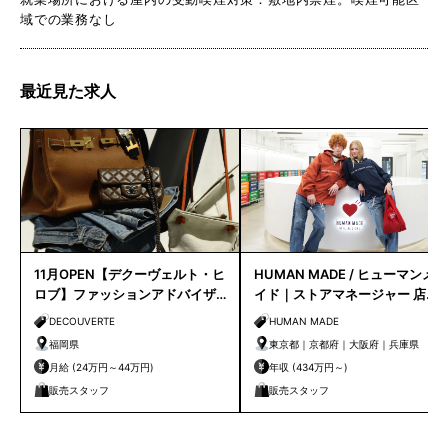
域での業務なし
最近見た求人
11月OPEN【デクーヴェルト・ヒ
HUMAN MADE / ヒューマンメ
ロブ】ファッションアドバイザ
イド｜ストアマネージャー 店長
ー｜天神店
候補
DECOUVERTE
HUMAN MADE
福岡県
東京都｜京都府｜大阪府｜兵庫県
月給 (24万円～44万円)
年収 (434万円～)
販売スタッフ
販売スタッフ