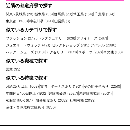
近隣の都道府県で探す
関東
>
茨城県 (20)
|
栃木県 (35)
|
群馬県 (20)
|
埼玉県 (154)
|
千葉県 (164)
|
東京都 (1383)
|
神奈川県 (314)
|
山梨県 (6)
似ているカテゴリで探す
ファッション (2728)
>
ラグジュアリー (628)
|
デザイナーズ (567)
|
ジュエリー・ウォッチ (421)
|
セレクトショップ (785)
|
アパレル (2080)
|
バッグ・シューズ (1310)
|
アクセサリー (1171)
|
スポーツ (202)
|
その他 (186)
似ている職種で探す
営業 (95)
似ている特徴で探す
月給25万以上 (1003)
|
賞与・ボーナスあり (1931)
|
その他手当あり (2250)
|
年間休日100日以上 (1932)
|
経験者優遇 (2627)
|
未経験者歓迎 (2031)
|
私服勤務OK (677)
|
研修制度あり (2082)
|
社割可能 (2099)
|
産休・育休取得実績あり (1850)