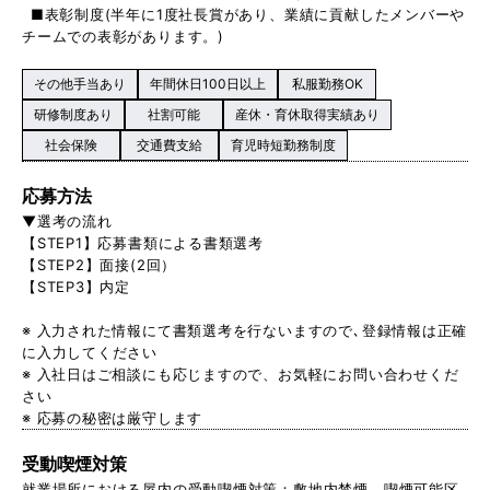
■表彰制度(半年に1度社長賞があり、業績に貢献したメンバーや
チームでの表彰があります。)
その他手当あり
年間休日100日以上
私服勤務OK
研修制度あり
社割可能
産休・育休取得実績あり
社会保険
交通費支給
育児時短勤務制度
応募方法
▼選考の流れ
【STEP1】応募書類による書類選考
【STEP2】面接(2回）
【STEP3】内定
※ 入力された情報にて書類選考を行ないますので､登録情報は正確
に入力してください
※ 入社日はご相談にも応じますので、お気軽にお問い合わせくだ
さい
※ 応募の秘密は厳守します
受動喫煙対策
就業場所における屋内の受動喫煙対策：敷地内禁煙。喫煙可能区