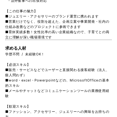
・店外催事への出張対応
【この仕事の魅力】
■ジュエリー・アクセサリーのブランド運営に携われます
■営業だけでなく、役割を超えた、企画立案や事業開発・社内の
仕組み改善などのプロジェクトに参画できます
■育休実績多数！女性比率の高い企業組織なので、子育てとの両
立に理解が深い職場環境です
求める人材
学歴不問 / 未経験OK！
【必須スキル】
■販売・サービスなどでユーザーと直接関わる接客経験（法人、
個人問わず）
■word・excel・Powerpointなどの、MicrosoftOfficeの基本
的スキル
■メールやチャットなどコミュニケーションツールの業務使用経
験
【歓迎スキル】
■ファッション、アクセサリー、ジュエリーへの興味をお持ちの
方