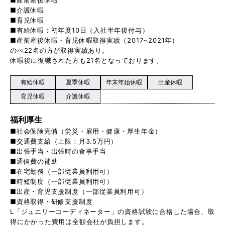
■介護休暇
■育児休暇
■有給休暇：初年度10日（入社半年後付与）
■産前産後休暇・育児休暇取得実績（2017~2021年）
のべ22名の方が取得実績あり。
休暇後に復職された方も21名となっております。
有給休暇
夏季休暇
年末年始休暇
出産休暇
育児休暇
介護休暇
福利厚生
■社会保険完備（労災・雇用・健康・厚生年金）
■交通費支給（上限：月3.5万円）
■出張手当・出張時の食事手当
■通信費の補助
■在宅勤務（一部従業員利用可）
■時短制度（一部従業員利用可）
■出産・育児支援制度（一部従業員利用可）
■資格取得・研修支援制度
L「ジュエリーコーディネーター」の資格試験に合格した場合、取
得にかかった費用は全額会社が負担します。