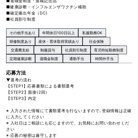
■退職金制度・退職記念品
■健康診断・インフルエンザワクチン補助
■確定拠出年金（DC)
■社員割引制度
その他手当あり
年間休日100日以上
私服勤務OK
研修制度あり
産休・育休取得実績あり
社会保険
交通費支給
制服貸与
社員割引制度
育児時短勤務制度
定期健康診断
退職金制度
通勤手当
時間外手当
応募方法
▼選考の流れ
【STEP1】応募書類による書類選考
【STEP2】面接(2回）
【STEP3】内定
※ 入力された情報にて書類選考を行ないますので､登録情報は正確
に入力してください
※ 入社日はご相談にも応じますので、お気軽にお問い合わせくだ
さい
※ 応募の秘密は厳守します