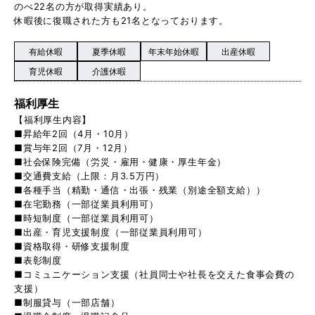
のべ22名の方が取得実績あり。
休暇後に復職された方も21名となっております。
有給休暇
夏季休暇
年末年始休暇
出産休暇
育児休暇
介護休暇
福利厚生
【福利厚生内容】
■昇給年2回（4月・10月）
■賞与年2回（7月・12月）
■社会保険完備（労災・雇用・健康・厚生年金）
■交通費支給（上限：月3.5万円）
■各種手当（精勤・通信・出張・残業（別途全額支給））
■在宅勤務（一部従業員利用可）
■時短制度（一部従業員利用可）
■出産・育児支援制度（一部従業員利用可）
■資格取得・研修支援制度
■表彰制度
■コミュニケーション支援（社員同士や社長を交えた食事会費の
支援）
■制服貸与（一部店舗）