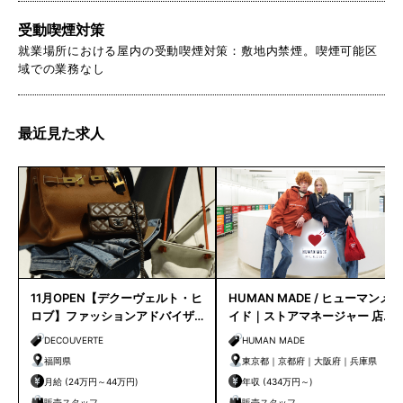
受動喫煙対策
就業場所における屋内の受動喫煙対策：敷地内禁煙。喫煙可能区
域での業務なし
最近見た求人
11月OPEN【デクーヴェルト・ヒ
HUMAN MADE / ヒューマンメ
ロブ】ファッションアドバイザ
イド｜ストアマネージャー 店長
ー｜天神店
候補
DECOUVERTE
HUMAN MADE
福岡県
東京都｜京都府｜大阪府｜兵庫県
月給 (24万円～44万円)
年収 (434万円～)
販売スタッフ
販売スタッフ