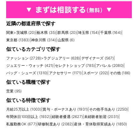
近隣の都道府県で探す
関東
>
茨城県 (20)
|
栃木県 (35)
|
群馬県 (20)
|
埼玉県 (154)
|
千葉県 (164)
|
東京都 (1383)
|
神奈川県 (314)
|
山梨県 (6)
似ているカテゴリで探す
ファッション (2728)
>
ラグジュアリー (628)
|
デザイナーズ (567)
|
ジュエリー・ウォッチ (421)
|
セレクトショップ (785)
|
アパレル (2080)
|
バッグ・シューズ (1310)
|
アクセサリー (1171)
|
スポーツ (202)
|
その他 (186)
似ている職種で探す
営業 (95)
似ている特徴で探す
月給25万以上 (1003)
|
賞与・ボーナスあり (1931)
|
その他手当あり (2250)
|
年間休日100日以上 (1932)
|
経験者優遇 (2627)
|
未経験者歓迎 (2031)
|
私服勤務OK (677)
|
研修制度あり (2082)
|
産休・育休取得実績あり (1850)