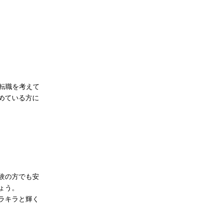
転職を考えて
めている方に
験の方でも安
ょう。
ラキラと輝く