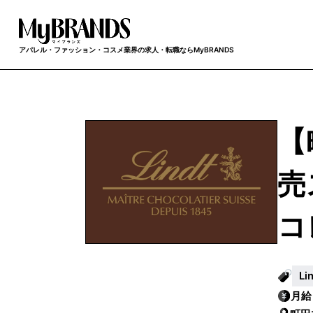
アパレル・ファッション・コスメ業界の求人・転職ならMyBRANDS
【
売
コ
L
月