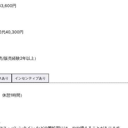
3,600円
代40,300円
売/販売経験2年以上）
スあり
インセンティブあり
時間、休憩1時間）
。
マス・バレンタイン などの繁忙期には、やや増えることがあります。