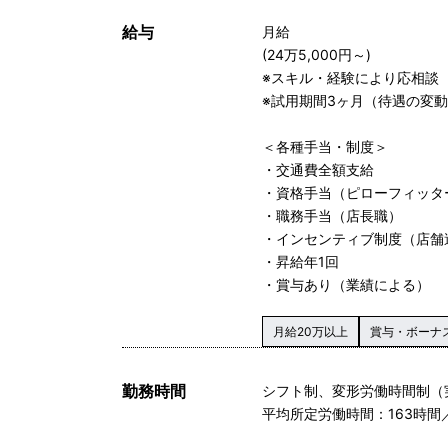
給与
月給
(24万5,000円～)
※スキル・経験により応相談
※試用期間3ヶ月（待遇の変
＜各種手当・制度＞
・交通費全額支給
・資格手当（ピローフィッター
・職務手当（店長職）
・インセンティブ制度（店舗
・昇給年1回
・賞与あり（業績による）
月給20万以上
賞与・ボーナ
勤務時間
シフト制、変形労働時間制（
平均所定労働時間：163時間