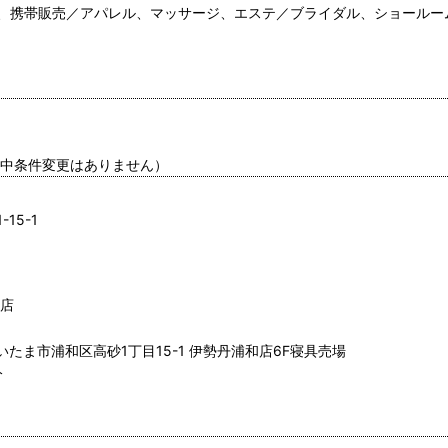
、携帯販売／アパレル、マッサージ、エステ／ブライダル、ショールー
間中条件変更はありません）
15-1
和店
さいたま市浦和区高砂1丁目15-1 伊勢丹浦和店6F寝具売場
分