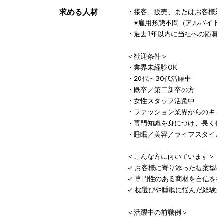
求める人材
・接客、販売、またはお客様
※雇用形態不問（アルバイ
・過去1年以内に当社への応
＜歓迎条件＞
・業界未経験OK
・20代～30代活躍中
・既卒／第二新卒の方
・女性スタッフ活躍中
・ファッション業界からのキ
・専門知識を身につけ、長く
・睡眠／美容／ライフスタイ
＜こんな方に向いています＞
✓ お客様に寄り添った提案
✓ 専門性のある商材を自信
✓ 枕選びや睡眠に悩んだ経
＜活躍中の前職例＞