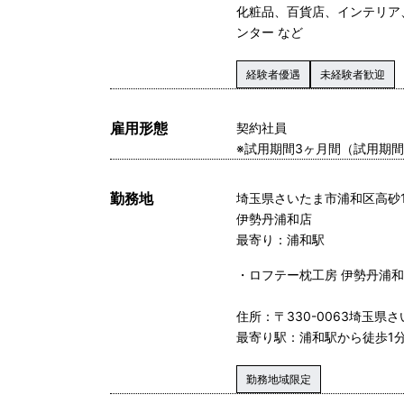
化粧品、百貨店、インテリア
ンター など
経験者優遇
未経験者歓迎
雇用形態
契約社員
※試用期間3ヶ月間（試用期
勤務地
埼玉県さいたま市浦和区高砂1-
伊勢丹浦和店
最寄り：浦和駅
・ロフテー枕工房 伊勢丹浦
住所：〒330-0063埼玉県
最寄り駅：浦和駅から徒歩1
勤務地域限定