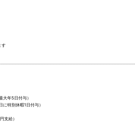
ます
）
最大年5日付与）
日に特別休暇1日付与）
万円支給）