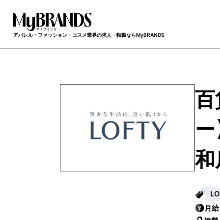
アパレル・ファッション・コスメ業界の求人・転職ならMyBRANDS
百
ー
和
L
月