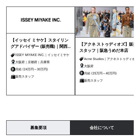
【イッセイ ミヤケ】スタイリン
【アクネ ストゥディオズ】販売
グアドバイザー (販売職)｜関西
スタッフ｜阪急うめだ本店
エリア
ISSEY MIYAKE INC.｜イッセイミヤケ
Acne Studios｜アクネストゥディオズ
大阪府｜京都府｜兵庫県
大阪府
月給 (24万円～30万円)
月給 (25万円～40万円)
販売スタッフ
販売スタッフ
募集要項
会社について