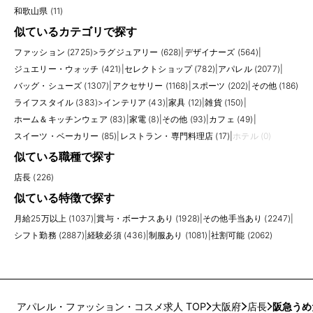
和歌山県 (11)
似ているカテゴリで探す
ファッション (2725)
>
ラグジュアリー (628)
|
デザイナーズ (564)
|
ジュエリー・ウォッチ (421)
|
セレクトショップ (782)
|
アパレル (2077)
|
バッグ・シューズ (1307)
|
アクセサリー (1168)
|
スポーツ (202)
|
その他 (186)
ライフスタイル (383)
>
インテリア (43)
|
家具 (12)
|
雑貨 (150)
|
ホーム＆キッチンウェア (83)
|
家電 (8)
|
その他 (93)
|
カフェ (49)
|
スイーツ・ベーカリー (85)
|
レストラン・専門料理店 (17)
|
ホテル (0)
似ている職種で探す
店長 (226)
似ている特徴で探す
月給25万以上 (1037)
|
賞与・ボーナスあり (1928)
|
その他手当あり (2247)
|
シフト勤務 (2887)
|
経験必須 (436)
|
制服あり (1081)
|
社割可能 (2062)
アパレル・ファッション・コスメ求人 TOP
大阪府
店長
阪急うめ