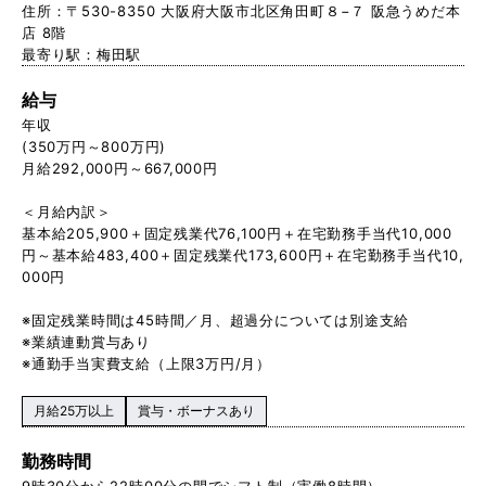
住所：〒530-8350 大阪府大阪市北区角田町８−７ 阪急うめだ本
店 8階
最寄り駅：梅田駅
給与
年収
(350万円～800万円)
月給292,000円～667,000円
＜月給内訳＞
基本給205,900＋固定残業代76,100円＋在宅勤務手当代10,000
円～基本給483,400＋固定残業代173,600円＋在宅勤務手当代10,
000円
※固定残業時間は45時間／月、超過分については別途支給
※業績連動賞与あり
※通勤手当実費支給（上限3万円/月）
月給25万以上
賞与・ボーナスあり
勤務時間
9時30分から22時00分の間でシフト制（実働8時間）