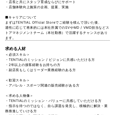
・店長と共にスタッフ育成ならびにサポート
・店舗体験向上施策の企画、提案、実施
■キャリアについて
まずはTENTIAL Official Storeでご経験を積んで頂いた後、
適性に応じて将来的には本社所属でのSVやMD / VMD担当などス
トアマネジメントチーム（本社勤務）で活躍するチャンスがあり
ます。
求める人材
＜必須スキル＞
・TENTIALのミッション / ビジョンに共感いただける方
・2年以上の接客経験をお持ちの方
・副店長もしくはリーダー業務経験のある方
＜歓迎スキル＞
・アパレル・スポーツ関連の販売経験がある方
＜求める人物像＞
・TENTIALのミッション・バリューに共感していただける方
・指示を待つのではなく、自ら課題を発見し、積極的に解決・業
務推進していける方