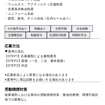
・ウェルネス、アクティビティ応援制度
・従業員持株会制度
・ユニフォーム支給
・髪型、髪色、ネイル自由（社内ルールあり）
その他手当あり
制服あり
社割可能
社会保険
交通費支給
制服貸与
社員割引制度
時間外手当
応募方法
▼選考の流れ
【STEP1】応募書類による書類選考
【STEP2】面接（一次、二次、最終面接）
【STEP3】内定
※応募状況により変更になる場合があります
※選考中に筆記試験をお願いする場合があります
受動喫煙対策
就業場所における屋内の受動喫煙対策：敷地内禁煙。喫煙可能区
域での業務なし