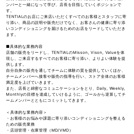
ンバーと一緒になって学び、店長を目指していくポジションで
す。
TENTIALのお店にご来店いただくすべてのお客様とスタッフに寄
り添い、商品の説明や販売だけでなく、お客さんの健康に寄り添
いコンディショニングを届けるためのお店をリードしていただき
ます。
■具体的な業務内容
店舗の販売をリードし、TENTIALのMisson, Vison, Valueを体
現し、ご来店するすべてのお客様に寄り添い、よりよい体験を提
供します。
自分自身の販売を通してチームに体験の質を提供していくほか、
チームメンバーへ接客や販売の指導を行い、ストア全体のお客様
満足度を上げていきます。
また、店長と綿密なコミュニケーションをとり、Daily, Weekly,
Monthlyの目標を達成していけるように、ゴールから逆算してチ
ームメンバーとともにコミットしてきます。
＜具体的な業務内容＞
・お客様のお悩みや課題に寄り添いコンディショニングを整える
ための販売業務
・店頭管理・在庫管理（MD/VMD）