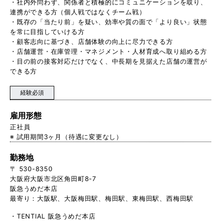
・社内外問わず、関係者と積極的にコミュニケーションを取り、
連携ができる方（個人戦ではなくチーム戦）
・既存の「当たり前」を疑い、効率や質の面で「より良い」状態
を常に目指していける方
・顧客志向に基づき、店舗体験の向上に尽力できる方
・店舗運営・在庫管理・マネジメント・人材育成へ取り組める方
・目の前の接客対応だけでなく、中長期を見据えた店舗の運営が
できる方
経験必須
雇用形態
正社員
※ 試用期間3ヶ月（待遇に変更なし）
勤務地
〒 530-8350
大阪府大阪市北区角田町8-7
阪急うめだ本店
最寄り：大阪駅、大阪梅田駅、梅田駅、東梅田駅、西梅田駅
・TENTIAL 阪急うめだ本店