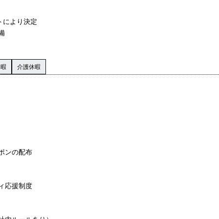
トにより決定
備
休暇
介護休暇
ポンの配布
ィ応援制度