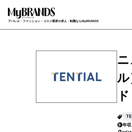
アパレル・ファッション・コスメ業界の求人・転職ならMyBRANDS
ニ
ル
ド
T
年