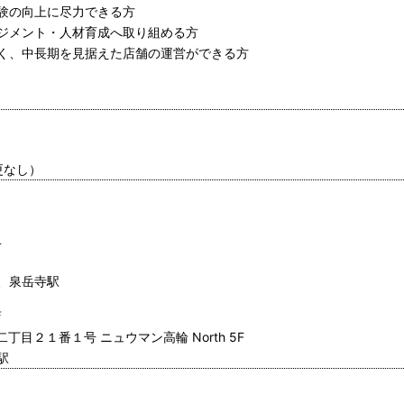
験の向上に尽力できる方
ジメント・人材育成へ取り組める方
く、中長期を見据えた店舗の運営ができる方
更なし）
１
、泉岳寺駅
店
二丁目２１番１号 ニュウマン高輪 North 5F
駅