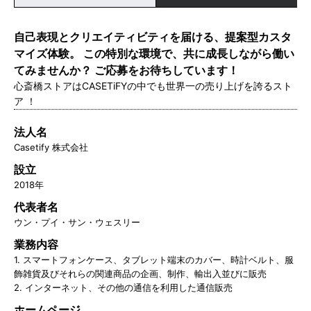
自己表現とクリエイティビティを届ける、提案型カスタ
マイズ体験。 この特別な環境で、共に成長しながら働い
てみませんか？ ご応募をお待ちしています！
心斎橋ストアはCASETiFYの中でも世界一の売り上げを誇るスト
ア ！
法人名
Casetify 株式会社
設立
2018年
代表者名
ウン・プイ・サン・ウェスリー
業務内容
1. スマートフォンケース、タブレット端末のカバー、時計ベルト、服
飾雑貨及びそれらの関連商品の企画、制作、輸出入並びに販売
2. インターネット、その他の通信を利用した通信販売
ホームページ