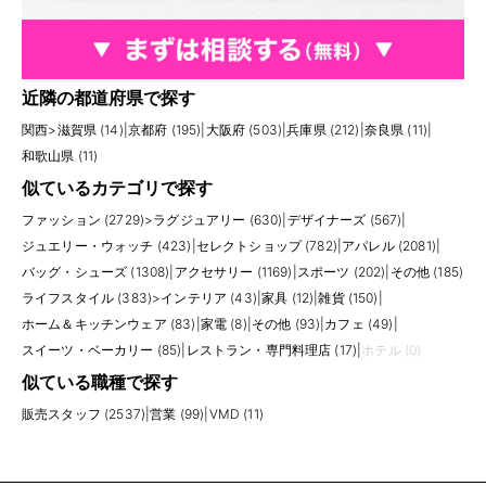
近隣の都道府県で探す
関西
>
滋賀県 (14)
|
京都府 (195)
|
大阪府 (503)
|
兵庫県 (212)
|
奈良県 (11)
|
和歌山県 (11)
似ているカテゴリで探す
ファッション (2729)
>
ラグジュアリー (630)
|
デザイナーズ (567)
|
ジュエリー・ウォッチ (423)
|
セレクトショップ (782)
|
アパレル (2081)
|
バッグ・シューズ (1308)
|
アクセサリー (1169)
|
スポーツ (202)
|
その他 (185)
ライフスタイル (383)
>
インテリア (43)
|
家具 (12)
|
雑貨 (150)
|
ホーム＆キッチンウェア (83)
|
家電 (8)
|
その他 (93)
|
カフェ (49)
|
スイーツ・ベーカリー (85)
|
レストラン・専門料理店 (17)
|
ホテル (0)
似ている職種で探す
販売スタッフ (2537)
|
営業 (99)
|
VMD (11)