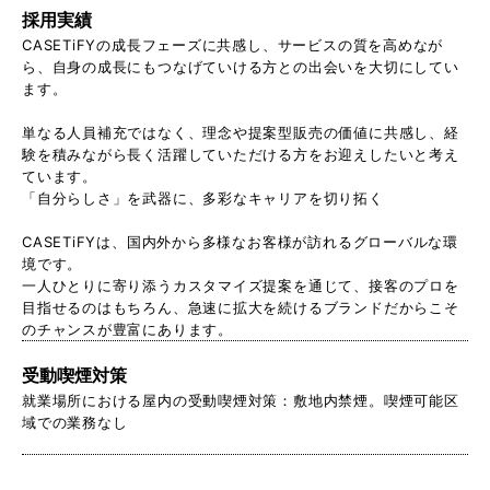
採用実績
CASETiFYの成長フェーズに共感し、サービスの質を高めなが
ら、自身の成長にもつなげていける方との出会いを大切にしてい
ます。
単なる人員補充ではなく、理念や提案型販売の価値に共感し、経
験を積みながら長く活躍していただける方をお迎えしたいと考え
ています。
「自分らしさ」を武器に、多彩なキャリアを切り拓く
CASETiFYは、国内外から多様なお客様が訪れるグローバルな環
境です。
一人ひとりに寄り添うカスタマイズ提案を通じて、接客のプロを
目指せるのはもちろん、急速に拡大を続けるブランドだからこそ
のチャンスが豊富にあります。
受動喫煙対策
就業場所における屋内の受動喫煙対策：敷地内禁煙。喫煙可能区
域での業務なし