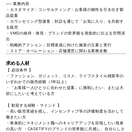
── 業務内容
・カスタマイズ・コンサルティング：お客様の個性を引き出す製
品提案
・カウンセリング型接客：対話を通じて「お気に入り」を共創す
る販売
・VMDの維持・体現：ブランドの世界観を視覚的に伝える空間演
出
・戦略的アクション：目標達成に向けた施策の立案と実行
・ストア・オペレーション：店舗運営に関わる業務全般
求める人材
【 必須条件 】
・ファッション、ガジェット、コスメ、ライフスタイル雑貨等の
いずれかでの販売経験（1年以上）
・「お客様一人ひとりに合わせた提案」に挑戦したい、または大
切にしたいと考えている方
【 歓迎する経験・マインド 】
・高い販売実績を残し、インセンティブ等の評価制度を活かして
働きたい方
・将来的にマネジメント職へのキャリアアップを目指したい視座
の高い方 ・CASETiFYのブランドの世界観に共感し、自分らしさ