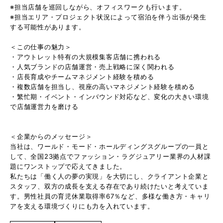
※担当店舗を巡回しながら、オフィスワークも行います。
※担当エリア・プロジェクト状況によって宿泊を伴う出張が発生
する可能性があります。
＜この仕事の魅力＞
・アウトレット特有の大規模集客店舗に携われる
・人気ブランドの店舗運営・売上戦略に深く関われる
・店長育成やチームマネジメント経験を積める
・複数店舗を担当し、視座の高いマネジメント経験を積める
・繁忙期・イベント・インバウンド対応など、変化の大きい環境
で店舗運営力を磨ける
＜企業からのメッセージ＞
当社は、ワールド・モード・ホールディングスグループの一員と
して、全国23拠点でファッション・ラグジュアリー業界の人材課
題にワンストップで応えてきました。
私たちは「働く人の夢の実現」を大切にし、クライアント企業と
スタッフ、双方の成長を支える存在であり続けたいと考えていま
す。男性社員の育児休業取得率67％など、多様な働き方・キャリ
アを支える環境づくりにも力を入れています。