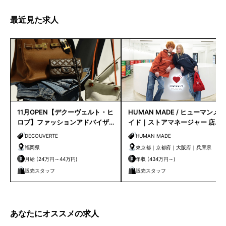
最近見た求人
11月OPEN【デクーヴェルト・ヒ
HUMAN MADE / ヒューマンメ
ロブ】ファッションアドバイザ
イド｜ストアマネージャー 店長
ー｜天神店
候補
DECOUVERTE
HUMAN MADE
福岡県
東京都｜京都府｜大阪府｜兵庫県
月給 (24万円～44万円)
年収 (434万円～)
販売スタッフ
販売スタッフ
あなたにオススメの求人