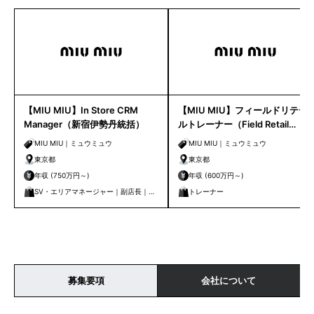
【MIU MIU】In Store CRM
【MIU MIU】フィールドリテー
Manager（新宿伊勢丹統括）
ルトレーナー（Field Retail
Trainer）
MIU MIU｜ミュウミュウ
MIU MIU｜ミュウミュウ
東京都
東京都
年収 (750万円～)
年収 (600万円～)
SV・エリアマネージャー｜副店長｜店
トレーナー
長
募集要項
会社について