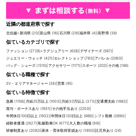
近隣の都道府県で探す
北信越
>
新潟県 (20)
|
富山県 (16)
|
石川県 (29)
|
福井県 (4)
|
長野県 (38)
似ているカテゴリで探す
ファッション (2728)
>
ラグジュアリー (628)
|
デザイナーズ (567)
|
ジュエリー・ウォッチ (421)
|
セレクトショップ (785)
|
アパレル (2080)
|
バッグ・シューズ (1310)
|
アクセサリー (1171)
|
スポーツ (202)
|
その他 (186)
似ている職種で探す
SV・エリアマネージャー (38)
|
営業 (95)
似ている特徴で探す
急募 (1158)
|
月給25万以上 (1003)
|
月給30万以上 (373)
|
交通費支給 (1882)
|
賞与・ボーナスあり (1931)
|
その他手当あり (2250)
|
年間休日100日以上 (1932)
|
年間休日120日以上 (986)
|
シフト勤務 (2890)
|
経験者優遇 (2627)
|
私服勤務OK (677)
|
大人数の職場 (99)
|
研修制度あり (2082)
|
産休・育休取得実績あり (1850)
|
託児所あり (26)