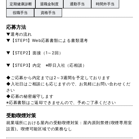
定期健康診断
退職金制度
通勤手当
時間外手当
役職手当
資格手当
応募方法
▼選考の流れ
▼【STEP1】Web応募書類による書類選考
▼【STEP2】面接（1～2回）
▼【STEP3】内定 ※即日入社（応相談）
◆ご応募から内定までは2～3週間を予定しております
◆入社日はご相談にも応じますので、お気軽にお問い合わせくだ
さい
◆応募の秘密厳守します
※応募書類はご返却できませんので、予めご了承ください
受動喫煙対策
就業場所における屋内の受動喫煙対策：屋内原則禁煙(喫煙専用室
設置)。喫煙可能区域での業務なし