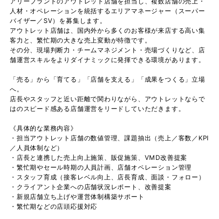
アリーブランドのアウトレット店舗を担当し、複数店舗の売上・
人材・オペレーションを統括するエリアマネージャー（スーパー
バイザー／SV）を募集します。
アウトレット店舗は、国内外から多くのお客様が来店する高い集
客力と、繁忙期の大きな売上変動が特徴です。
その分、現場判断力・チームマネジメント・売場づくりなど、店
舗運営スキルをよりダイナミックに発揮できる環境があります。
「売る」から「育てる」「店舗を支える」「成果をつくる」立場
へ。
店長やスタッフと近い距離で関わりながら、アウトレットならで
はのスピード感ある店舗運営をリードしていただきます。
《具体的な業務内容》
・担当アウトレット店舗の数値管理、課題抽出（売上／客数／KPI
／人員体制など）
・店長と連携した売上向上施策、販促施策、VMD改善提案
・繁忙期やセール時期の人員計画、店舗オペレーション管理
・スタッフ育成（接客レベル向上、店長育成、面談・フォロー）
・クライアント企業への店舗状況レポート、改善提案
・新規店舗立ち上げや運営体制構築サポート
・繁忙期などの店頭応援対応