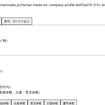
humanmade_pr/human-made-inc-company-profile-6e05a074-211c-
賞与・ボーナスあり
フト制）
る）
0日付与）
産後休暇、介護・育児休暇）
年始休暇
出産休暇
育児休暇
介護休暇
慶弔休暇