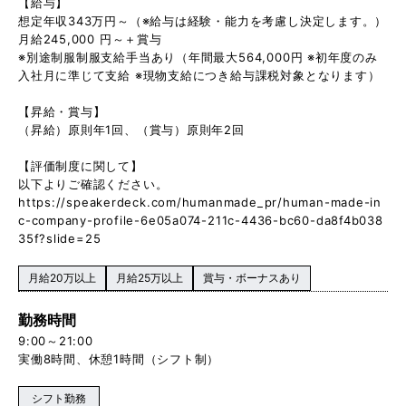
【給与】
想定年収343万円～（※給与は経験・能力を考慮し決定します。）
月給245,000 円～＋賞与
※別途制服制服支給手当あり（年間最大564,000円 ※初年度のみ
入社月に準じて支給 ※現物支給につき給与課税対象となります）
【昇給・賞与】
（昇給）原則年1回、（賞与）原則年2回
【評価制度に関して】
以下よりご確認ください。
https://speakerdeck.com/humanmade_pr/human-made-in
c-company-profile-6e05a074-211c-4436-bc60-da8f4b038
35f?slide=25
月給20万以上
月給25万以上
賞与・ボーナスあり
勤務時間
9:00～21:00
実働8時間、休憩1時間（シフト制）
シフト勤務