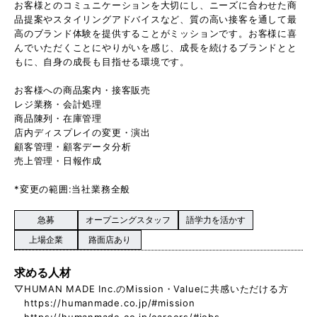
お客様とのコミュニケーションを大切にし、ニーズに合わせた商
品提案やスタイリングアドバイスなど、質の高い接客を通して最
高のブランド体験を提供することがミッションです。お客様に喜
んでいただくことにやりがいを感じ、成長を続けるブランドとと
もに、自身の成長も目指せる環境です。
お客様への商品案内・接客販売
レジ業務・会計処理
商品陳列・在庫管理
店内ディスプレイの変更・演出
顧客管理・顧客データ分析
売上管理・日報作成
*変更の範囲:当社業務全般
急募
オープニングスタッフ
語学力を活かす
上場企業
路面店あり
求める人材
▽HUMAN MADE Inc.のMission・Valueに共感いただける方
https://humanmade.co.jp/#mission
https://humanmade.co.jp/careers/#jobs