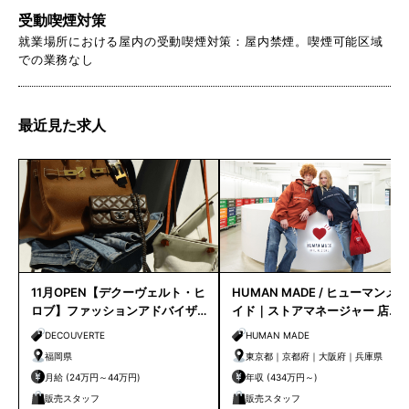
受動喫煙対策
就業場所における屋内の受動喫煙対策：屋内禁煙。喫煙可能区域
での業務なし
最近見た求人
11月OPEN【デクーヴェルト・ヒ
HUMAN MADE / ヒューマンメ
ロブ】ファッションアドバイザ
イド｜ストアマネージャー 店長
ー｜天神店
候補
DECOUVERTE
HUMAN MADE
福岡県
東京都｜京都府｜大阪府｜兵庫県
月給 (24万円～44万円)
年収 (434万円～)
販売スタッフ
販売スタッフ