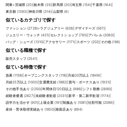
関東
>
茨城県 (20)
|
栃木県 (35)
|
群馬県 (20)
|
埼玉県 (154)
|
千葉県 (164)
|
東京都 (1383)
|
神奈川県 (314)
|
山梨県 (6)
似ているカテゴリで探す
ファッション (2728)
>
ラグジュアリー (628)
|
デザイナーズ (567)
|
ジュエリー・ウォッチ (421)
|
セレクトショップ (785)
|
アパレル (2080)
|
バッグ・シューズ (1310)
|
アクセサリー (1171)
|
スポーツ (202)
|
その他 (186)
似ている職種で探す
販売スタッフ (2541)
似ている特徴で探す
急募 (1158)
|
オープニングスタッフ (118)
|
月給20万以上 (1849)
|
月給25万以上 (1003)
|
交通費支給 (1882)
|
賞与・ボーナスあり (1931)
|
その他手当あり (2250)
|
年間休日120日以上 (986)
|
シフト勤務 (2890)
|
経験者優遇 (2627)
|
未経験者歓迎 (2031)
|
新卒・第二新卒歓迎 (1174)
|
語学力を活かす (901)
|
上場企業 (191)
|
制服あり (1081)
|
社割可能 (2099)
|
産休・育休取得実績あり (1850)
|
路面店あり (894)