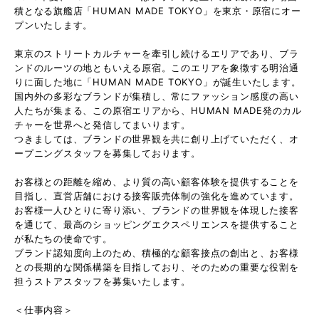
積となる旗艦店「HUMAN MADE TOKYO」を東京・原宿にオー
プンいたします。
東京のストリートカルチャーを牽引し続けるエリアであり、ブラ
ンドのルーツの地ともいえる原宿。このエリアを象徴する明治通
りに面した地に「HUMAN MADE TOKYO」が誕生いたします。
国内外の多彩なブランドが集積し、常にファッション感度の高い
人たちが集まる、この原宿エリアから、HUMAN MADE発のカル
チャーを世界へと発信してまいります。
つきましては、ブランドの世界観を共に創り上げていただく、オ
ープニングスタッフを募集しております。
お客様との距離を縮め、より質の高い顧客体験を提供することを
目指し、直営店舗における接客販売体制の強化を進めています。
お客様一人ひとりに寄り添い、ブランドの世界観を体現した接客
を通じて、最高のショッピングエクスペリエンスを提供すること
が私たちの使命です。
ブランド認知度向上のため、積極的な顧客接点の創出と、お客様
との長期的な関係構築を目指しており、そのための重要な役割を
担うストアスタッフを募集いたします。
＜仕事内容＞