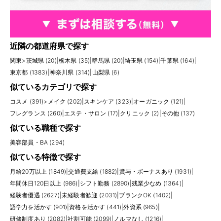
近隣の都道府県で探す
関東
>
茨城県 (20)
|
栃木県 (35)
|
群馬県 (20)
|
埼玉県 (154)
|
千葉県 (164)
|
東京都 (1383)
|
神奈川県 (314)
|
山梨県 (6)
似ているカテゴリで探す
コスメ (391)
>
メイク (202)
|
スキンケア (323)
|
オーガニック (121)
|
フレグランス (260)
|
エステ・サロン (17)
|
クリニック (2)
|
その他 (137)
似ている職種で探す
美容部員・BA (294)
似ている特徴で探す
月給20万以上 (1849)
|
交通費支給 (1882)
|
賞与・ボーナスあり (1931)
|
年間休日120日以上 (986)
|
シフト勤務 (2890)
|
残業少なめ (1364)
|
経験者優遇 (2627)
|
未経験者歓迎 (2031)
|
ブランクOK (1402)
|
語学力を活かす (901)
|
資格を活かす (441)
|
外資系 (965)
|
研修制度あり (2082)
|
社割可能 (2099)
|
ノルマなし (1216)
|