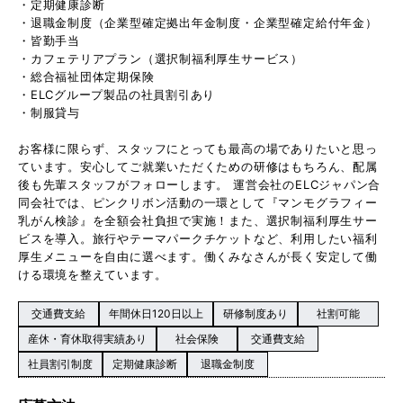
・定期健康診断
・退職金制度（企業型確定拠出年金制度・企業型確定給付年金）
・皆勤手当
・カフェテリアプラン（選択制福利厚生サービス）
・総合福祉団体定期保険
・ELCグループ製品の社員割引あり
・制服貸与
お客様に限らず、スタッフにとっても最高の場でありたいと思っ
ています。安心してご就業いただくための研修はもちろん、配属
後も先輩スタッフがフォローします。 運営会社のELCジャパン合
同会社では、ピンクリボン活動の一環として『マンモグラフィー
乳がん検診』を全額会社負担で実施！また、選択制福利厚生サー
ビスを導入。旅行やテーマパークチケットなど、利用したい福利
厚生メニューを自由に選べます。働くみなさんが長く安定して働
ける環境を整えています。
交通費支給
年間休日120日以上
研修制度あり
社割可能
産休・育休取得実績あり
社会保険
交通費支給
社員割引制度
定期健康診断
退職金制度