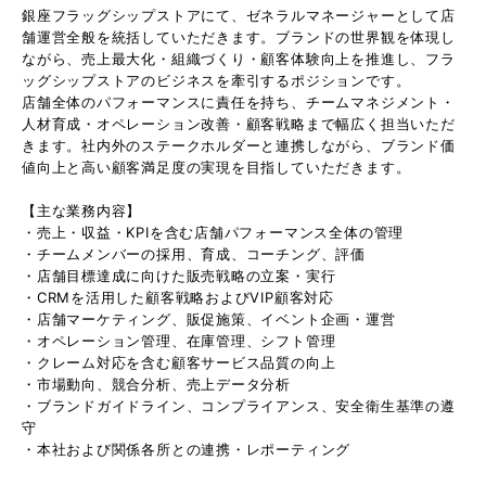
銀座フラッグシップストアにて、ゼネラルマネージャーとして店
舗運営全般を統括していただきます。ブランドの世界観を体現し
ながら、売上最大化・組織づくり・顧客体験向上を推進し、フラ
ッグシップストアのビジネスを牽引するポジションです。
店舗全体のパフォーマンスに責任を持ち、チームマネジメント・
人材育成・オペレーション改善・顧客戦略まで幅広く担当いただ
きます。社内外のステークホルダーと連携しながら、ブランド価
値向上と高い顧客満足度の実現を目指していただきます。
【主な業務内容】
・売上・収益・KPIを含む店舗パフォーマンス全体の管理
・チームメンバーの採用、育成、コーチング、評価
・店舗目標達成に向けた販売戦略の立案・実行
・CRMを活用した顧客戦略およびVIP顧客対応
・店舗マーケティング、販促施策、イベント企画・運営
・オペレーション管理、在庫管理、シフト管理
・クレーム対応を含む顧客サービス品質の向上
・市場動向、競合分析、売上データ分析
・ブランドガイドライン、コンプライアンス、安全衛生基準の遵
守
・本社および関係各所との連携・レポーティング