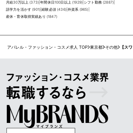
月給30万以上 (373)
|
年間休日100日以上 (1929)
|
シフト勤務 (2887)
|
語学力を活かす (901)
|
経験必須 (436)
|
外資系 (965)
|
産休・育休取得実績あり (1847)
アパレル・ファッション・コスメ求人 TOP
東京都
その他
【スワ