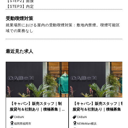
【STEP2】面接
【STEP3】内定
受動喫煙対策
就業場所における屋内の受動喫煙対策：敷地内禁煙。喫煙可能区
域での業務なし
最近見た求人
【キャバン】販売スタッフ｜制
【キャバン】販売スタッフ｜制
服貸与＆社割あり｜積極募集｜
服貸与＆社割あり｜積極募集｜
福岡店
NEWoMan横浜
CABaN
CABaN
福岡県福岡市
NEWoMan横浜