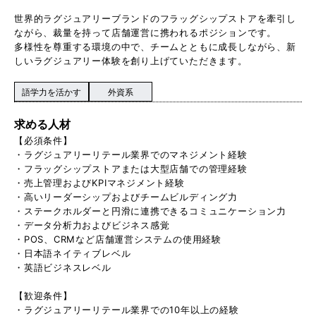
世界的ラグジュアリーブランドのフラッグシップストアを牽引し
ながら、裁量を持って店舗運営に携われるポジションです。
多様性を尊重する環境の中で、チームとともに成長しながら、新
しいラグジュアリー体験を創り上げていただきます。
語学力を活かす
外資系
求める人材
【必須条件】
・ラグジュアリーリテール業界でのマネジメント経験
・フラッグシップストアまたは大型店舗での管理経験
・売上管理およびKPIマネジメント経験
・高いリーダーシップおよびチームビルディング力
・ステークホルダーと円滑に連携できるコミュニケーション力
・データ分析力およびビジネス感覚
・POS、CRMなど店舗運営システムの使用経験
・日本語ネイティブレベル
・英語ビジネスレベル
【歓迎条件】
・ラグジュアリーリテール業界での10年以上の経験