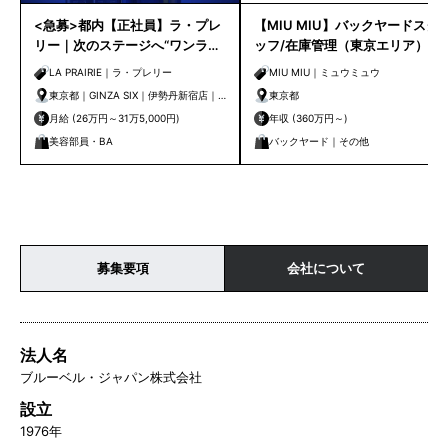
<急募>都内【正社員】ラ・プレ
【MIU MIU】バックヤードスタ
リー｜次のステージへ“ワンラン
ッフ/在庫管理（東京エリア）
ク上”を叶えるビューティアドバ
LA PRAIRIE｜ラ・プレリー
MIU MIU｜ミュウミュウ
イザー募集
東京都｜GINZA SIX｜伊勢丹新宿店｜
東京都
銀座三越｜日本橋三越本店｜京王百貨
月給 (26万円～31万5,000円)
年収 (360万円～)
店 新宿店｜新宿高島屋｜松屋銀座｜渋
美容部員・BA
バックヤード｜その他
谷ヒカリエ｜日本橋高島屋 S.C.｜東武
百貨店 池袋店
募集要項
会社について
法人名
ブルーベル・ジャパン株式会社
設立
1976年