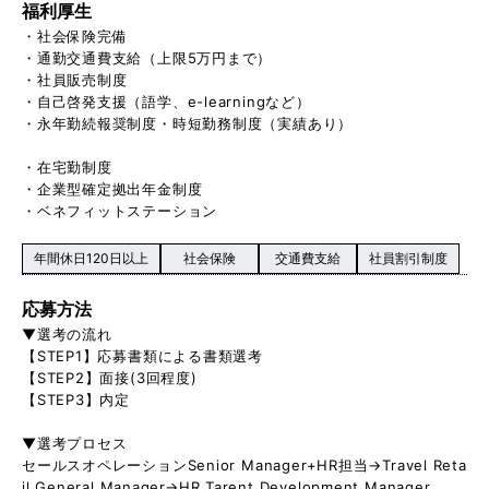
福利厚生
・社会保険完備
・通勤交通費支給（上限5万円まで）
・社員販売制度
・自己啓発支援（語学、e-learningなど）
・永年勤続報奨制度・時短勤務制度（実績あり）
・在宅勤制度
・企業型確定拠出年金制度
・ベネフィットステーション
年間休日120日以上
社会保険
交通費支給
社員割引制度
応募方法
▼選考の流れ
【STEP1】応募書類による書類選考
【STEP2】面接(3回程度)
【STEP3】内定
▼選考プロセス
セールスオペレーションSenior Manager+HR担当→Travel Reta
il General Manager→HR Tarent Development Manager