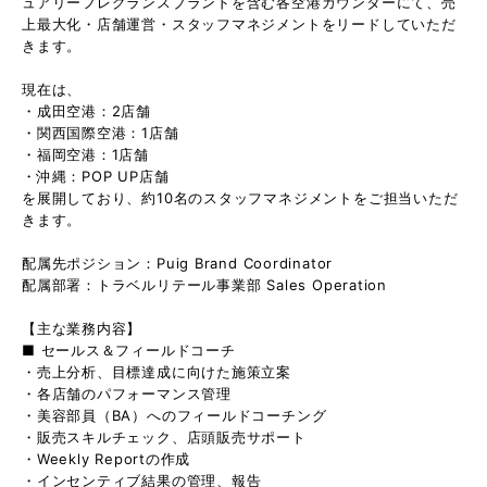
ュアリーフレグランスブランドを含む各空港カウンターにて、売
上最大化・店舗運営・スタッフマネジメントをリードしていただ
きます。
現在は、
・成田空港：2店舗
・関西国際空港：1店舗
・福岡空港：1店舗
・沖縄：POP UP店舗
を展開しており、約10名のスタッフマネジメントをご担当いただ
きます。
配属先ポジション：Puig Brand Coordinator
配属部署：トラベルリテール事業部 Sales Operation
【主な業務内容】
■ セールス＆フィールドコーチ
・売上分析、目標達成に向けた施策立案
・各店舗のパフォーマンス管理
・美容部員（BA）へのフィールドコーチング
・販売スキルチェック、店頭販売サポート
・Weekly Reportの作成
・インセンティブ結果の管理、報告