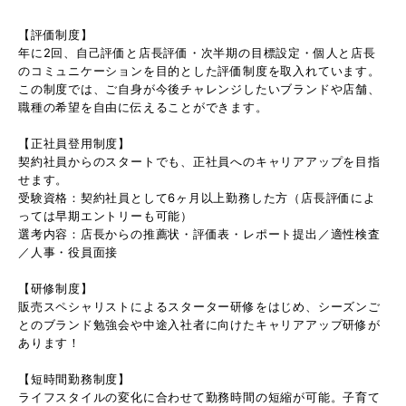
【評価制度】
年に2回、自己評価と店長評価・次半期の目標設定・個人と店長
のコミュニケーションを目的とした評価制度を取入れています。
この制度では、ご自身が今後チャレンジしたいブランドや店舗、
職種の希望を自由に伝えることができます。
【正社員登用制度】
契約社員からのスタートでも、正社員へのキャリアアップを目指
せます。
受験資格：契約社員として6ヶ月以上勤務した方（店長評価によ
っては早期エントリーも可能）
選考内容：店長からの推薦状・評価表・レポート提出／適性検査
／人事・役員面接
【研修制度】
販売スペシャリストによるスターター研修をはじめ、シーズンご
とのブランド勉強会や中途入社者に向けたキャリアアップ研修が
あります！
【短時間勤務制度】
ライフスタイルの変化に合わせて勤務時間の短縮が可能。子育て