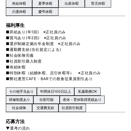
有給休暇
夏季休暇
出産休暇
育児休暇
介護休暇
慶弔休暇
福利厚生
■昇給あり(年1回) ※正社員のみ
■賞与あり(年2回) ※正社員のみ
■選択制確定拠出年金制度 ※正社員のみ
■通勤費支給(当社規定による)
■社会保険完備
■社員割引購入制度
■有給休暇
■特別休暇（結婚休暇、忌引休暇等） ※正社員のみ
■弊社運営CAFE・BARでの飲食従業員割引あり
その他手当あり
年間休日100日以上
私服勤務OK
研修制度あり
社割可能
産休・育休取得実績あり
社会保険
交通費支給
社員割引制度
応募方法
▼選考の流れ