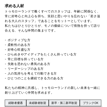
求める人材
トゥモローランドで働くすべてのスタッフは、年齢に関係なく、
常に好奇心と向上心を持ち、笑顔と思いやりを忘れない「若さ溢
れる大人のスタッフ」であることをモットーとしています。
私たちはひとりひとりが、モノの価値について情熱を持って語り
合える、そんな仲間の集まりです。
- ポジティブな方
- 柔軟性のある方
- 好奇心旺盛な方
- ひらめきやアイディアをたくさん持っている方
- 常に目標を持っている方
- 失敗を恐れない勇気のある方
- リーダーシップのある方
- 人の気持ちを考えて行動できる方
- ひとつのことを継続できる力のある方
私たちの精神に共感し、トゥモローランドの新しい未来を一緒に
創り上げていく仲間を求めます。
経験者優遇
未経験者歓迎
新卒・第二新卒歓迎
ブランクOK