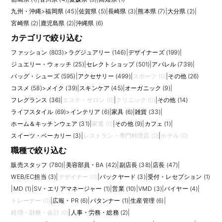
九州・沖縄
>
福岡県 (45)
|
佐賀県 (5)
|
長崎県 (3)
|
熊本県 (7)
|
大分県 (2)
|
宮崎県 (2)
|
鹿児島県 (2)
|
沖縄県 (6)
カテゴリで絞り込む
ファッション (803)
>
ラグジュアリー (146)
|
デザイナーズ (199)
|
ジュエリー・ウォッチ (25)
|
セレクトショップ (501)
|
アパレル (739)
|
バッグ・シューズ (595)
|
アクセサリー (499)
|
スポーツ (0)
|
その他 (26)
コスメ (58)
>
メイク (39)
|
スキンケア (45)
|
オーガニック (9)
|
フレグランス (36)
|
エステ・サロン (0)
|
クリニック (0)
|
その他 (14)
ライフスタイル (69)
>
インテリア (6)
|
家具 (6)
|
雑貨 (33)
|
ホーム＆キッチンウェア (31)
|
家電 (0)
|
その他 (9)
|
カフェ (1)
|
スイーツ・ベーカリー (3)
|
レストラン・専門料理店 (0)
|
ホテル (0)
職種で絞り込む
販売スタッフ (780)
|
美容部員・BA (42)
|
副店長 (38)
|
店長 (47)
|
WEB/EC担当 (3)
|
デザイナー (0)
|
バックヤード (3)
|
受付・レセプション (1)
|
MD (1)
|
SV・エリアマネージャー (1)
|
営業 (10)
|
VMD (3)
|
バイヤー (4)
|
トレーナー (0)
|
広報・PR (6)
|
パタンナー (1)
|
生産管理 (6)
|
経理・財務・会計 (0)
|
人事・労務・総務 (2)
|