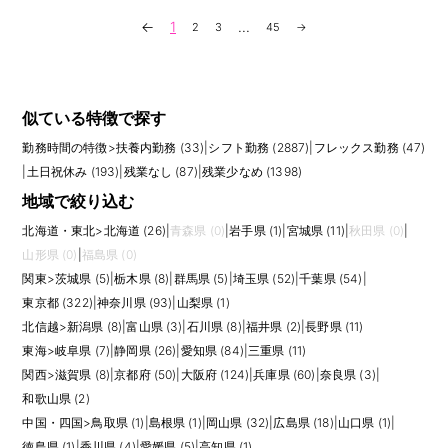
←
1
...
2
3
45
→
似ている特徴で探す
勤務時間の特徴
>
扶養内勤務 (33)
|
シフト勤務 (2887)
|
フレックス勤務 (47)
|
土日祝休み (193)
|
残業なし (87)
|
残業少なめ (1398)
地域で絞り込む
北海道・東北
>
北海道 (26)
|
青森県 (0)
|
岩手県 (1)
|
宮城県 (11)
|
秋田県 (0)
|
山形県 (0)
|
福島県 (0)
関東
>
茨城県 (5)
|
栃木県 (8)
|
群馬県 (5)
|
埼玉県 (52)
|
千葉県 (54)
|
東京都 (322)
|
神奈川県 (93)
|
山梨県 (1)
北信越
>
新潟県 (8)
|
富山県 (3)
|
石川県 (8)
|
福井県 (2)
|
長野県 (11)
東海
>
岐阜県 (7)
|
静岡県 (26)
|
愛知県 (84)
|
三重県 (11)
関西
>
滋賀県 (8)
|
京都府 (50)
|
大阪府 (124)
|
兵庫県 (60)
|
奈良県 (3)
|
和歌山県 (2)
中国・四国
>
鳥取県 (1)
|
島根県 (1)
|
岡山県 (32)
|
広島県 (18)
|
山口県 (1)
|
徳島県 (1)
|
香川県 (4)
|
愛媛県 (5)
|
高知県 (1)