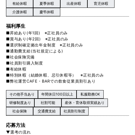
有給休暇
夏季休暇
出産休暇
育児休暇
介護休暇
慶弔休暇
福利厚生
■昇給あり(年1回) ※正社員のみ
■賞与あり(年2回) ※正社員のみ
■選択制確定拠出年金制度 ※正社員のみ
■通勤費支給(当社規定による)
■社会保険完備
■社員割引購入制度
■有給休暇
■特別休暇（結婚休暇、忌引休暇等） ※正社員のみ
■弊社運営CAFE・BARでの飲食従業員割引あり
その他手当あり
年間休日100日以上
私服勤務OK
研修制度あり
社割可能
産休・育休取得実績あり
社会保険
交通費支給
社員割引制度
応募方法
▼選考の流れ