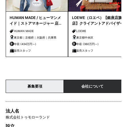
HUMAN MADE / ヒューマンメ
LOEWE（ロエベ）【銀座店旗艦
イド｜ストアマネージャー 店長
店】クライアントアドバイザー
候補
／シニアクライアントアドバイ
HUMAN MADE
LOEWE
ザー募集
東京都｜京都府｜大阪府｜兵庫県
東京都中央区
年収 (434万円～)
年収 (360万円～)
販売スタッフ
販売スタッフ
募集要項
会社について
法人名
株式会社トゥモローランド
設立