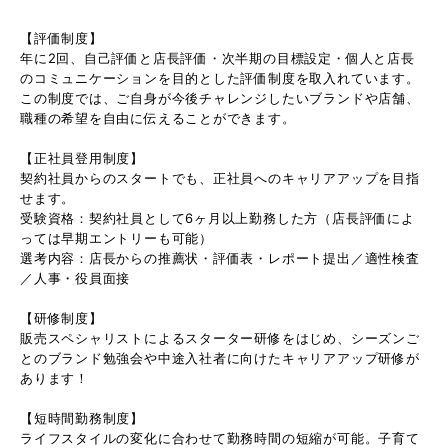
【評価制度】
年に2回、自己評価と店長評価・次半期の目標設定・個人と店長
のコミュニケーションを目的とした評価制度を取入れています。
この制度では、ご自身が今後チャレンジしたいブランドや店舗、
職種の希望を自由に伝えることができます。
【正社員登用制度】
契約社員からのスタートでも、正社員へのキャリアアップを目指
せます。
受験資格：契約社員として6ヶ月以上勤務した方（店長評価によ
っては早期エントリーも可能）
選考内容：店長からの推薦状・評価表・レポート提出／適性検査
／人事・役員面接
【研修制度】
販売スペシャリストによるスターター研修をはじめ、シーズンご
とのブランド勉強会や中途入社者に向けたキャリアアップ研修が
あります！
【短時間勤務制度】
ライフスタイルの変化に合わせて勤務時間の短縮が可能。子育て