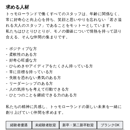
求める人材
トゥモローランドで働くすべてのスタッフは、年齢に関係なく、
常に好奇心と向上心を持ち、笑顔と思いやりを忘れない「若さ溢
れる大人のスタッフ」であることをモットーとしています。
私たちはひとりひとりが、モノの価値について情熱を持って語り
合える、そんな仲間の集まりです。
- ポジティブな方
- 柔軟性のある方
- 好奇心旺盛な方
- ひらめきやアイディアをたくさん持っている方
- 常に目標を持っている方
- 失敗を恐れない勇気のある方
- リーダーシップのある方
- 人の気持ちを考えて行動できる方
- ひとつのことを継続できる力のある方
私たちの精神に共感し、トゥモローランドの新しい未来を一緒に
創り上げていく仲間を求めます。
経験者優遇
未経験者歓迎
新卒・第二新卒歓迎
ブランクOK