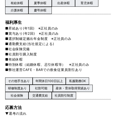
有給休暇
夏季休暇
出産休暇
育児休暇
介護休暇
慶弔休暇
福利厚生
■昇給あり(年1回) ※正社員のみ
■賞与あり(年2回) ※正社員のみ
■選択制確定拠出年金制度 ※正社員のみ
■通勤費支給(当社規定による)
■社会保険完備
■社員割引購入制度
■有給休暇
■特別休暇（結婚休暇、忌引休暇等） ※正社員のみ
■弊社運営CAFE・BARでの飲食従業員割引あり
その他手当あり
年間休日100日以上
私服勤務OK
研修制度あり
社割可能
産休・育休取得実績あり
社会保険
交通費支給
社員割引制度
応募方法
▼選考の流れ