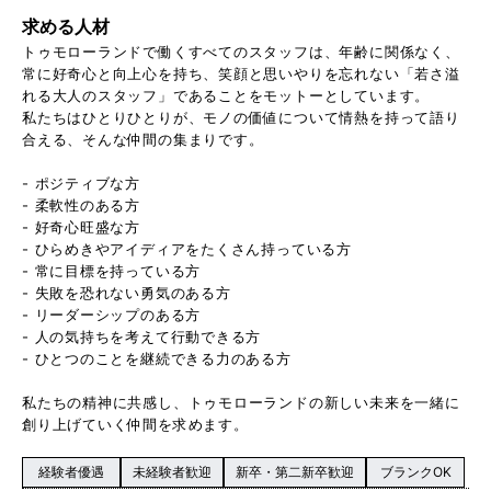
求める人材
トゥモローランドで働くすべてのスタッフは、年齢に関係なく、
常に好奇心と向上心を持ち、笑顔と思いやりを忘れない「若さ溢
れる大人のスタッフ」であることをモットーとしています。
私たちはひとりひとりが、モノの価値について情熱を持って語り
合える、そんな仲間の集まりです。
- ポジティブな方
- 柔軟性のある方
- 好奇心旺盛な方
- ひらめきやアイディアをたくさん持っている方
- 常に目標を持っている方
- 失敗を恐れない勇気のある方
- リーダーシップのある方
- 人の気持ちを考えて行動できる方
- ひとつのことを継続できる力のある方
私たちの精神に共感し、トゥモローランドの新しい未来を一緒に
創り上げていく仲間を求めます。
経験者優遇
未経験者歓迎
新卒・第二新卒歓迎
ブランクOK