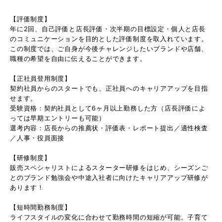
【評価制度】
年に2回、自己評価と店長評価・次半期の目標設定・個人と店長
のコミュニケーションを目的とした評価制度を取入れています。
この制度では、ご自身が今後チャレンジしたいブランドや店舗、
職種の希望を自由に伝えることができます。
【正社員登用制度】
契約社員からのスタートでも、正社員へのキャリアアップを目指
せます。
受験資格：契約社員として6ヶ月以上勤務した方（店長評価によ
っては早期エントリーも可能）
選考内容：店長からの推薦状・評価表・レポート提出／適性検査
／人事・役員面接
【研修制度】
販売スペシャリストによるスターター研修をはじめ、シーズンご
とのブランド勉強会や中途入社者に向けたキャリアアップ研修が
あります！
【短時間勤務制度】
ライフスタイルの変化に合わせて勤務時間の短縮が可能。子育て