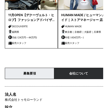
11月OPEN【デクーヴェルト・ヒ
HUMAN MADE / ヒューマンメ
ロブ】ファッションアドバイザ
イド｜ストアマネージャー 店長
ー｜天神店
候補
DECOUVERTE
HUMAN MADE
福岡県
東京都｜京都府｜大阪府｜兵庫県
月給 (24万円～44万円)
年収 (434万円～)
販売スタッフ
販売スタッフ
募集要項
会社について
法人名
株式会社トゥモローランド
設立