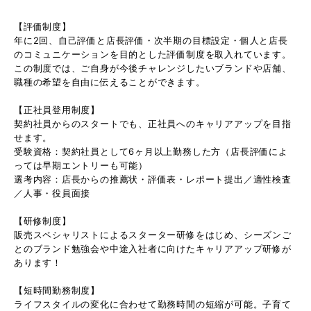
【評価制度】
年に2回、自己評価と店長評価・次半期の目標設定・個人と店長
のコミュニケーションを目的とした評価制度を取入れています。
この制度では、ご自身が今後チャレンジしたいブランドや店舗、
職種の希望を自由に伝えることができます。
【正社員登用制度】
契約社員からのスタートでも、正社員へのキャリアアップを目指
せます。
受験資格：契約社員として6ヶ月以上勤務した方（店長評価によ
っては早期エントリーも可能）
選考内容：店長からの推薦状・評価表・レポート提出／適性検査
／人事・役員面接
【研修制度】
販売スペシャリストによるスターター研修をはじめ、シーズンご
とのブランド勉強会や中途入社者に向けたキャリアアップ研修が
あります！
【短時間勤務制度】
ライフスタイルの変化に合わせて勤務時間の短縮が可能。子育て