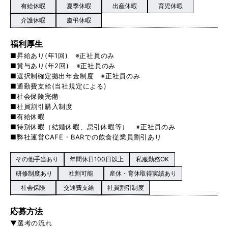
有給休暇
夏季休暇
出産休暇
育児休暇
介護休暇
慶弔休暇
福利厚生
■昇給あり(年1回) ※正社員のみ
■賞与あり(年2回) ※正社員のみ
■選択制確定拠出年金制度 ※正社員のみ
■通勤費支給(当社規定による)
■社会保険完備
■社員割引購入制度
■有給休暇
■特別休暇（結婚休暇、忌引休暇等） ※正社員のみ
■弊社運営CAFE・BARでの飲食従業員割引あり
その他手当あり
年間休日100日以上
私服勤務OK
研修制度あり
社割可能
産休・育休取得実績あり
社会保険
交通費支給
社員割引制度
応募方法
▼選考の流れ