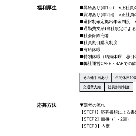
福利厚生
■昇給あり(年1回) ※正社員
■賞与あり(年2回) ※正社員
■選択制確定拠出年金制度 
■通勤費支給(当社規定による
■社会保険完備
■社員割引購入制度
■有給休暇
■特別休暇（結婚休暇、忌引
■弊社運営CAFE・BARで
その他手当あり
年間休日10
交通費支給
社員割引制度
応募方法
▼選考の流れ
【STEP1】応募書類による
【STEP2】面接（1～2回）
【STEP3】内定