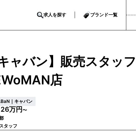
求人を探す
ブランド一覧
キャバン】販売スタッフ｜
EWoMAN店
ABaN｜キャバン
26万円
給
〜
都
スタッフ