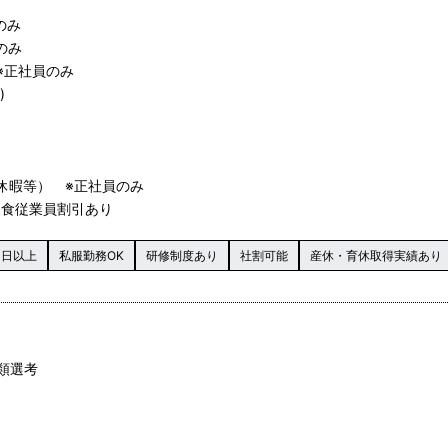
のみ
のみ
※正社員のみ
)
休暇等） ※正社員のみ
の飲食従業員割引あり
0日以上
私服勤務OK
研修制度あり
社割可能
産休・育休取得実績あり
書類選考