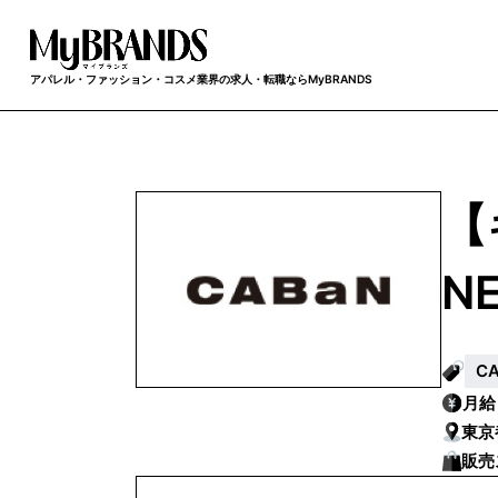
アパレル・ファッション・コスメ業界の求人・転職ならMyBRANDS
【
N
C
月
東京
販売