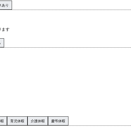
スあり
ります
る
休暇
育児休暇
介護休暇
慶弔休暇