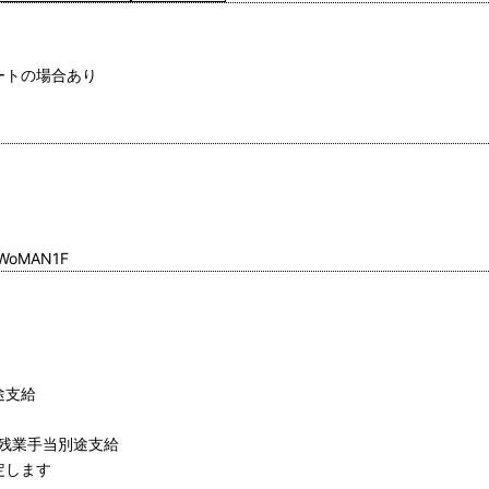
ートの場合あり
oMAN1F
途支給
残 業手当別途支給
定します