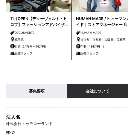
11月OPEN【デクーヴェルト・ヒ
HUMAN MADE / ヒューマンメ
ロブ】ファッションアドバイザ
イド｜ストアマネージャー 店長
ー｜天神店
候補
DECOUVERTE
HUMAN MADE
福岡県
東京都｜京都府｜大阪府｜兵庫県
月給 (24万円～44万円)
年収 (434万円～)
販売スタッフ
販売スタッフ
募集要項
会社について
法人名
株式会社トゥモローランド
設立