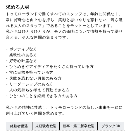
求める人材
トゥモローランドで働くすべてのスタッフは、年齢に関係なく、
常に好奇心と向上心を持ち、笑顔と思いやりを忘れない「若さ溢
れる大人のスタッフ」であることをモットーとしています。
私たちはひとりひとりが、モノの価値について情熱を持って語り
合える、そんな仲間の集まりです。
- ポジティブな方
- 柔軟性のある方
- 好奇心旺盛な方
- ひらめきやアイディアをたくさん持っている方
- 常に目標を持っている方
- 失敗を恐れない勇気のある方
- リーダーシップのある方
- 人の気持ちを考えて行動できる方
- ひとつのことを継続できる力のある方
私たちの精神に共感し、トゥモローランドの新しい未来を一緒に
創り上げていく仲間を求めます。
経験者優遇
未経験者歓迎
新卒・第二新卒歓迎
ブランクOK