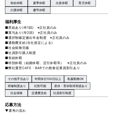
有給休暇
夏季休暇
出産休暇
育児休暇
介護休暇
慶弔休暇
福利厚生
■昇給あり(年1回) ※正社員のみ
■賞与あり(年2回) ※正社員のみ
■選択制確定拠出年金制度 ※正社員のみ
■通勤費支給(当社規定による)
■社会保険完備
■社員割引購入制度
■有給休暇
■特別休暇（結婚休暇、忌引休暇等） ※正社員のみ
■弊社運営CAFE・BARでの飲食従業員割引あり
その他手当あり
年間休日100日以上
私服勤務OK
研修制度あり
社割可能
産休・育休取得実績あり
社会保険
交通費支給
社員割引制度
応募方法
▼選考の流れ