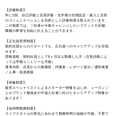
【評価制度】
年に2回、自己評価と店長評価・次半期の目標設定・個人と店長
のコミュニケーションを目的とした評価制度を取入れています。
この制度では、ご自身が今後チャレンジしたいブランドや店舗、
職種の希望を自由に伝えることができます。
【正社員登用制度】
契約社員からのスタートでも、正社員へのキャリアアップを目指
せます。
受験資格：契約社員として6ヶ月以上勤務した方（店長評価によ
っては早期エントリーも可能）
選考内容：店長からの推薦状・評価表・レポート提出／適性検査
／人事・役員面接
【研修制度】
販売スペシャリストによるスターター研修をはじめ、シーズンご
とのブランド勉強会や中途入社者に向けたキャリアアップ研修が
あります！
【短時間勤務制度】
ライフスタイルの変化に合わせて勤務時間の短縮が可能。子育て