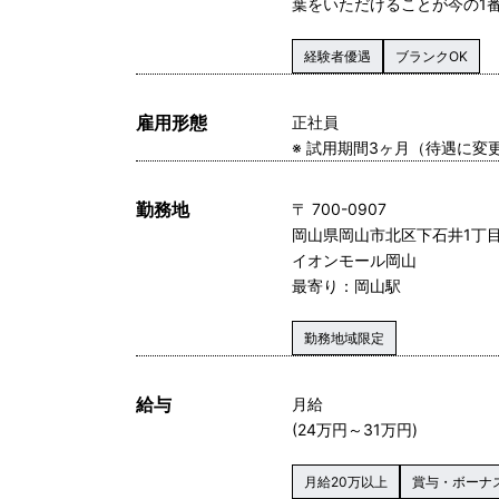
葉をいただけることが今の1
経験者優遇
ブランクOK
雇用形態
正社員
※ 試用期間3ヶ月（待遇に変
勤務地
〒 700-0907
岡山県岡山市北区下石井1丁目
イオンモール岡山
最寄り：岡山駅
勤務地域限定
給与
月給
(24万円～31万円)
月給20万以上
賞与・ボーナ