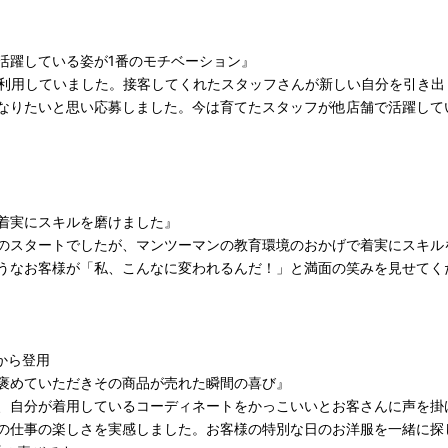
活躍している姿が1番のモチベーション』
を利用していました。接客してくれたスタッフさんが新しい自分を引き出
なりたいと思い応募しました。今は育てたスタッフが他店舗で活躍して
着実にスキルを磨けました』
のスタートでしたが、マンツーマンの教育環境のおかげで着実にスキル
うなお客様が「私、こんなに変われるんだ！」と満面の笑みを見せてく
トから登用
褒めていただきその商品が売れた瞬間の喜び』
、自分が着用しているコーディネートをかっこいいとお客さんに声を掛
の仕事の楽しさを実感しました。お客様の特別な日のお洋服を一緒に探