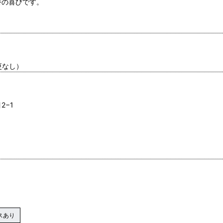
番の喜びです。
更なし）
2−1
スあり