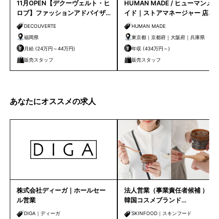
11月OPEN【デクーヴェルト・ヒ
HUMAN MADE / ヒューマンメ
ロブ】ファッションアドバイザ
イド｜ストアマネージャー 店長
ー｜天神店
候補
DECOUVERTE
HUMAN MADE
福岡県
東京都｜京都府｜大阪府｜兵庫県
月給 (24万円～44万円)
年収 (434万円～)
販売スタッフ
販売スタッフ
あなたにオススメの求人
株式会社ディーガ｜ホールセー
法人営業（事業責任者候補 ）｜
ル営業
韓国コスメブランド
「SKINFOOD」「 hince」他
DIGA｜ディーガ
SKINFOOD｜スキンフード