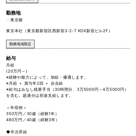
勤務地
東京都
東京本社（東京都新宿区西新宿3-2-7 KDX新宿ビル2F）
勤務地域限定
給与
月給
(20万円～)
※経験や能力によって、加給・優遇します。
※月給 ＋ 賞与年2回 ＋ 歩合給
※給与はみなし残業手当（30時間分、3万5000円～4万5000円）
を含む。超過分は別途支給します。
＜年収例＞
350万円／30歳（経験1年）
480万円／40歳（経験3年）
◆年次昇給