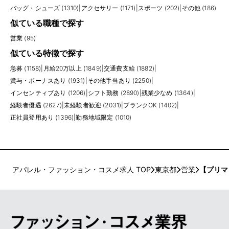
バッグ・シューズ (1310)
|
アクセサリー (1171)
|
スポーツ (202)
|
その他 (186)
似ている職種で探す
営業 (95)
似ている特徴で探す
急募 (1158)
|
月給20万以上 (1849)
|
交通費支給 (1882)
|
賞与・ボーナスあり (1931)
|
その他手当あり (2250)
|
インセンティブあり (1206)
|
シフト勤務 (2890)
|
残業少なめ (1364)
|
経験者優遇 (2627)
|
未経験者歓迎 (2031)
|
ブランクOK (1402)
|
正社員登用あり (1396)
|
勤務地域限定 (1010)
アパレル・ファッション・コスメ求人 TOP
東京都
営業
【プリマ