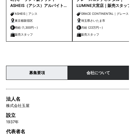
ASHEIS（アシス）アルバイト販
LUMINE大宮店｜販売スタッフ
売スタッフ
ASHEIS｜アシス
GRACE CONTINENTAL｜グレースコ
ンチネンタル
東京都新宿区
埼玉県さいたま市
時給 (1,300円～)
月給 (23万円～)
販売スタッフ
販売スタッフ
募集要項
会社について
法人名
株式会社玉屋
設立
1937年
代表者名