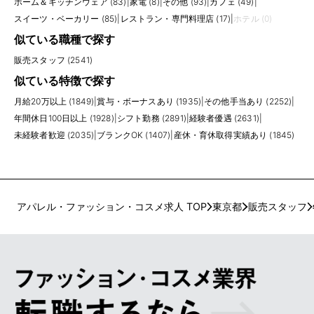
ホーム＆キッチンウェア (83)
|
家電 (8)
|
その他 (93)
|
カフェ (49)
|
スイーツ・ベーカリー (85)
|
レストラン・専門料理店 (17)
|
ホテル (0)
似ている職種で探す
販売スタッフ (2541)
似ている特徴で探す
月給20万以上 (1849)
|
賞与・ボーナスあり (1935)
|
その他手当あり (2252)
|
年間休日100日以上 (1928)
|
シフト勤務 (2891)
|
経験者優遇 (2631)
|
未経験者歓迎 (2035)
|
ブランクOK (1407)
|
産休・育休取得実績あり (1845)
アパレル・ファッション・コスメ求人 TOP
東京都
販売スタッフ