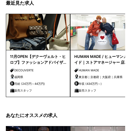
最近見た求人
11月OPEN【デクーヴェルト・ヒ
HUMAN MADE / ヒューマンメ
ロブ】ファッションアドバイザ
イド｜ストアマネージャー 店長
ー｜天神店
候補
DECOUVERTE
HUMAN MADE
福岡県
東京都｜京都府｜大阪府｜兵庫県
月給 (24万円～44万円)
年収 (434万円～)
販売スタッフ
販売スタッフ
あなたにオススメの求人