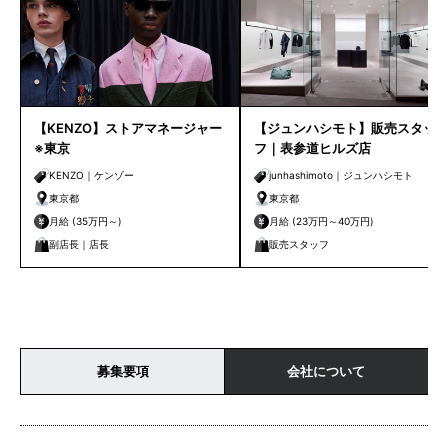
【KENZO】ストアマネージャー
【ジュンハシモト】販売スタッ
※東京
フ｜表参道ヒルズ店
KENZO｜ケンゾー
junhashimoto｜ジュンハシモト
東京都
東京都
月給 (35万円～)
月給 (23万円～40万円)
副店長｜店長
販売スタッフ
募集要項
会社について