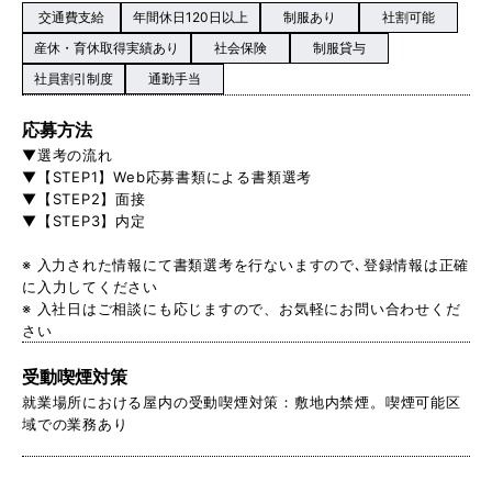
交通費支給
年間休日120日以上
制服あり
社割可能
産休・育休取得実績あり
社会保険
制服貸与
社員割引制度
通勤手当
応募方法
▼選考の流れ
▼【STEP1】Web応募書類による書類選考
▼【STEP2】面接
▼【STEP3】内定
※ 入力された情報にて書類選考を行ないますので､登録情報は正確
に入力してください
※ 入社日はご相談にも応じますので、お気軽にお問い合わせくだ
さい
受動喫煙対策
就業場所における屋内の受動喫煙対策：敷地内禁煙。喫煙可能区
域での業務あり