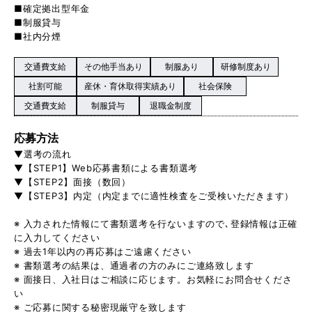
■確定拠出型年金
■制服貸与
■社内分煙
交通費支給
その他手当あり
制服あり
研修制度あり
社割可能
産休・育休取得実績あり
社会保険
交通費支給
制服貸与
退職金制度
応募方法
▼選考の流れ
▼【STEP1】Web応募書類による書類選考
▼【STEP2】面接（数回）
▼【STEP3】内定（内定までに適性検査をご受検いただきます）
※ 入力された情報にて書類選考を行ないますので､登録情報は正確
に入力してください
※ 過去1年以内の再応募はご遠慮ください
※ 書類選考の結果は、通過者の方のみにご連絡致します
※ 面接日、入社日はご相談に応じます。お気軽にお問合せくださ
い
※ ご応募に関する秘密現厳守を致します