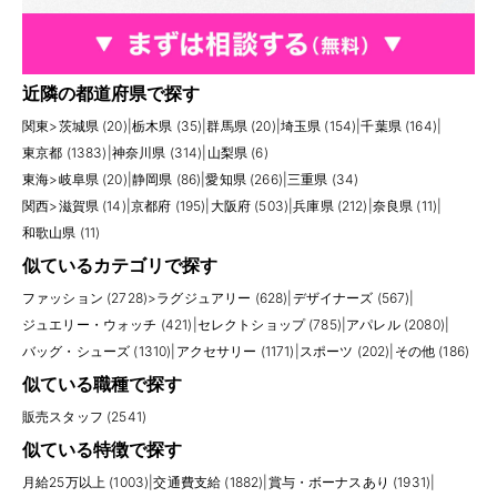
近隣の都道府県で探す
関東
>
茨城県 (20)
|
栃木県 (35)
|
群馬県 (20)
|
埼玉県 (154)
|
千葉県 (164)
|
東京都 (1383)
|
神奈川県 (314)
|
山梨県 (6)
東海
>
岐阜県 (20)
|
静岡県 (86)
|
愛知県 (266)
|
三重県 (34)
関西
>
滋賀県 (14)
|
京都府 (195)
|
大阪府 (503)
|
兵庫県 (212)
|
奈良県 (11)
|
和歌山県 (11)
似ているカテゴリで探す
ファッション (2728)
>
ラグジュアリー (628)
|
デザイナーズ (567)
|
ジュエリー・ウォッチ (421)
|
セレクトショップ (785)
|
アパレル (2080)
|
バッグ・シューズ (1310)
|
アクセサリー (1171)
|
スポーツ (202)
|
その他 (186)
似ている職種で探す
販売スタッフ (2541)
似ている特徴で探す
月給25万以上 (1003)
|
交通費支給 (1882)
|
賞与・ボーナスあり (1931)
|