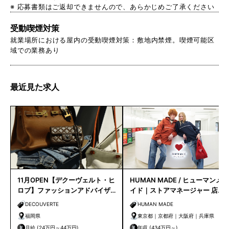
※ 応募書類はご返却できませんので、あらかじめご了承ください
受動喫煙対策
就業場所における屋内の受動喫煙対策：敷地内禁煙。喫煙可能区
域での業務あり
最近見た求人
11月OPEN【デクーヴェルト・ヒ
HUMAN MADE / ヒューマンメ
ロブ】ファッションアドバイザ
イド｜ストアマネージャー 店長
ー｜天神店
候補
DECOUVERTE
HUMAN MADE
福岡県
東京都｜京都府｜大阪府｜兵庫県
月給 (24万円～44万円)
年収 (434万円～)