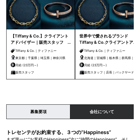
【Tiffany & Co.】クライアント
世界中で愛されるブランド
アドバイザー｜販売スタッフ ※
Tiffany & Co.クライアントアド
東京都内・首都圏店舗
バイザー｜クライアントケアセ
Tiffany & Co.｜ティファニー
Tiffany & Co.｜ティファニー
ンター
東京都｜千葉県｜埼玉県｜神奈川県
北海道｜宮城県｜栃木県｜群馬県｜埼
玉県｜千葉県｜東京都｜神奈川県｜新
月給 (23万円～)
月給 (23万円～)
潟県｜石川県｜静岡県｜愛知県｜京都
販売スタッフ
販売スタッフ｜店長｜バックヤード｜
府｜大阪府｜兵庫県｜岡山県｜広島県
管理・事務
｜香川県｜福岡県｜熊本県｜鹿児島県
募集要項
会社について
トレセンテがお約束する、３つの”Happiness”
まず第一に”お客様のHappiness”次に”仲間のHappiness”、そし