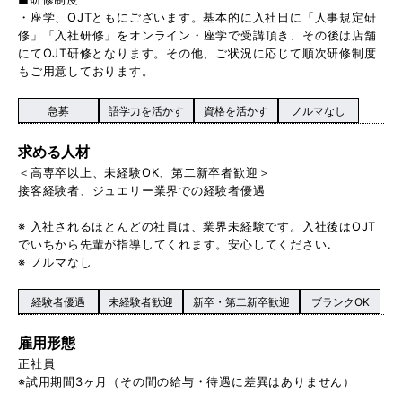
・座学、OJTともにございます。基本的に入社日に「人事規定研
修」「入社研修」をオンライン・座学で受講頂き、その後は店舗
にてOJT研修となります。その他、ご状況に応じて順次研修制度
もご用意しております。
急募
語学力を活かす
資格を活かす
ノルマなし
求める人材
＜高専卒以上、未経験OK、第二新卒者歓迎＞
接客経験者、ジュエリー業界での経験者優遇
※ 入社されるほとんどの社員は、業界未経験です。入社後はOJT
でいちから先輩が指導してくれます。安心してください.
※ ノルマなし
経験者優遇
未経験者歓迎
新卒・第二新卒歓迎
ブランクOK
雇用形態
正社員
※試用期間3ヶ月（その間の給与・待遇に差異はありません）