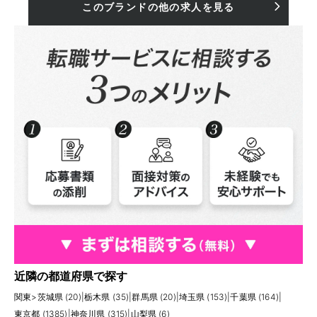
このブランドの他の求人を見る
近隣の都道府県で探す
関東
>
茨城県 (20)
|
栃木県 (35)
|
群馬県 (20)
|
埼玉県 (153)
|
千葉県 (164)
|
東京都 (1385)
|
神奈川県 (315)
|
山梨県 (6)