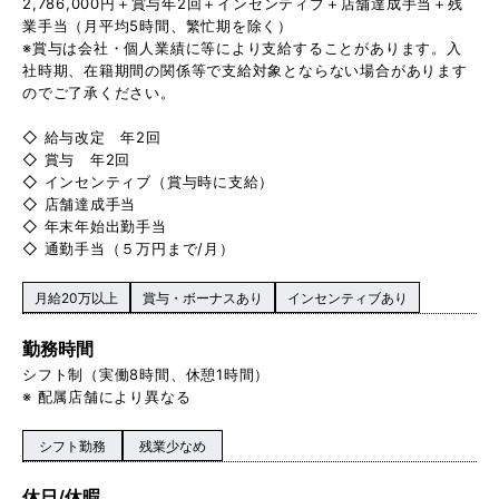
2,786,000円＋賞与年2回＋インセンティブ＋店舗達成手当＋残
業手当（月平均5時間、繁忙期を除く）
※賞与は会社・個人業績に等により支給することがあります。入
社時期、在籍期間の関係等で支給対象とならない場合があります
のでご了承ください。
◇ 給与改定 年2回
◇ 賞与 年2回
◇ インセンティブ（賞与時に支給）
◇ 店舗達成手当
◇ 年末年始出勤手当
◇ 通勤手当（５万円まで/月）
月給20万以上
賞与・ボーナスあり
インセンティブあり
勤務時間
シフト制（実働8時間、休憩1時間）
※ 配属店舗により異なる
シフト勤務
残業少なめ
休日/休暇