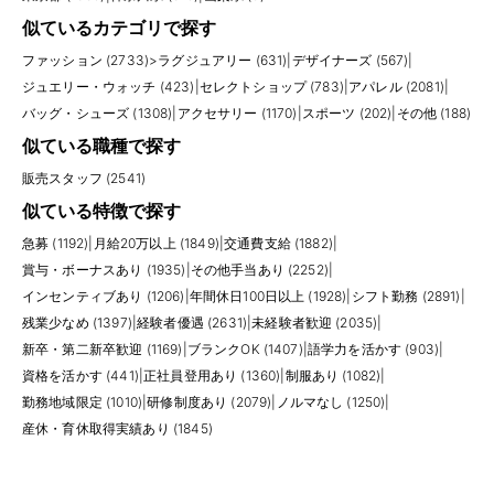
似ているカテゴリで探す
ファッション (2733)
>
ラグジュアリー (631)
|
デザイナーズ (567)
|
ジュエリー・ウォッチ (423)
|
セレクトショップ (783)
|
アパレル (2081)
|
バッグ・シューズ (1308)
|
アクセサリー (1170)
|
スポーツ (202)
|
その他 (188)
似ている職種で探す
販売スタッフ (2541)
似ている特徴で探す
急募 (1192)
|
月給20万以上 (1849)
|
交通費支給 (1882)
|
賞与・ボーナスあり (1935)
|
その他手当あり (2252)
|
インセンティブあり (1206)
|
年間休日100日以上 (1928)
|
シフト勤務 (2891)
|
残業少なめ (1397)
|
経験者優遇 (2631)
|
未経験者歓迎 (2035)
|
新卒・第二新卒歓迎 (1169)
|
ブランクOK (1407)
|
語学力を活かす (903)
|
資格を活かす (441)
|
正社員登用あり (1360)
|
制服あり (1082)
|
勤務地域限定 (1010)
|
研修制度あり (2079)
|
ノルマなし (1250)
|
産休・育休取得実績あり (1845)