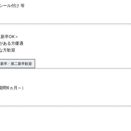
シール付け 等
新卒OK＞
がある方優遇
な方歓迎
新卒・第二新卒歓迎
期間6ヵ月～）