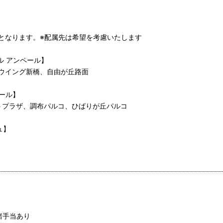
となります。※配属先は希望を考慮いたします
ブル アンペール】
ウイング新橋、自由が丘路面
ェール】
トプラザ、調布パルコ、ひばりが丘パルコ
ュ】
諸手当あり