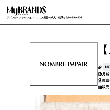
アパレル・ファッション・コスメ業界の求人・転職ならMyBRANDS
【
N
月
東京
販売