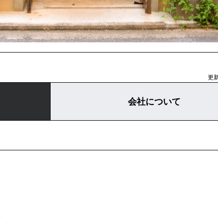
更新
会社について
動