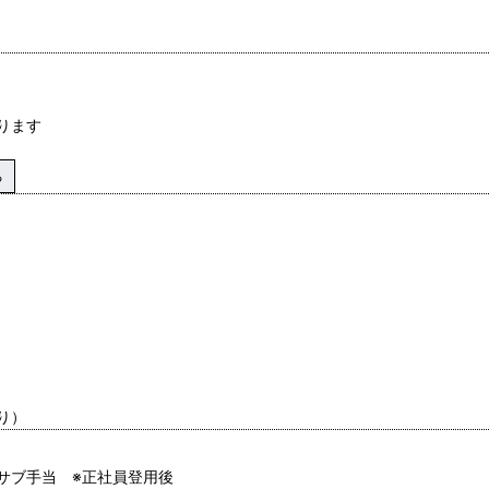
ります
る
り）
サブ手当 ※正社員登用後