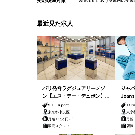
受動喫煙対策
就業場所における屋内の受動
最近見た求人
パリ発祥ラグジュアリーメゾ
ジャパン
ン【エス・テー・デュポン】
Jea
銀座路面店 販売スタッフ募集
S.T. Dupont
JAPA
｜
東京都中央区
東京
月給 (25万円～)
販売スタッフ
店長