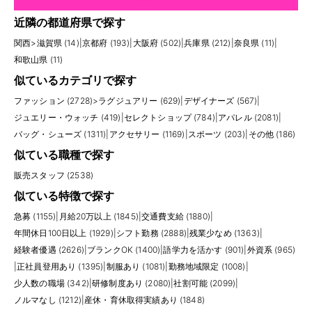
近隣の都道府県で探す
関西
>
滋賀県 (14)
|
京都府 (193)
|
大阪府 (502)
|
兵庫県 (212)
|
奈良県 (11)
|
和歌山県 (11)
似ているカテゴリで探す
ファッション (2728)
>
ラグジュアリー (629)
|
デザイナーズ (567)
|
ジュエリー・ウォッチ (419)
|
セレクトショップ (784)
|
アパレル (2081)
|
バッグ・シューズ (1311)
|
アクセサリー (1169)
|
スポーツ (203)
|
その他 (186)
似ている職種で探す
販売スタッフ (2538)
似ている特徴で探す
急募 (1155)
|
月給20万以上 (1845)
|
交通費支給 (1880)
|
年間休日100日以上 (1929)
|
シフト勤務 (2888)
|
残業少なめ (1363)
|
経験者優遇 (2626)
|
ブランクOK (1400)
|
語学力を活かす (901)
|
外資系 (965)
|
正社員登用あり (1395)
|
制服あり (1081)
|
勤務地域限定 (1008)
|
少人数の職場 (342)
|
研修制度あり (2080)
|
社割可能 (2099)
|
ノルマなし (1212)
|
産休・育休取得実績あり (1848)