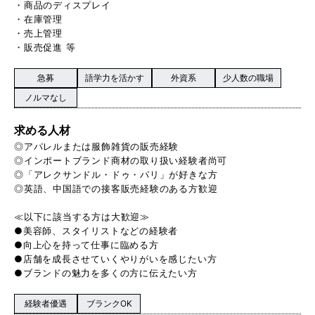
・商品のディスプレイ
・在庫管理
・売上管理
・販売促進 等
急募
語学力を活かす
外資系
少人数の職場
ノルマなし
求める人材
◎アパレルまたは服飾雑貨の販売経験
◎インポートブランド商材の取り扱い経験者尚可
◎「アレクサンドル・ドゥ・パリ」が好きな方
◎英語、中国語での接客販売経験のある方歓迎
≪以下に該当する方は大歓迎≫
●美容師、スタイリストなどの経験者
●向上心を持って仕事に臨める方
●店舗を成長させていくやりがいを感じたい方
●ブランドの魅力を多くの方に伝えたい方
経験者優遇
ブランクOK