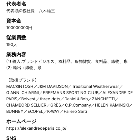
代表者名
代表取締役社長 八木雄三
資本金
100000000円
従業員数
190人
業務内容
(1) 輸入:ブランドビジネス、衣料品、服飾雑貨、食料品、織物、糸
(2) 輸出：織物、糸
【取扱ブランド】
MACKINTOSH／J&M DAVIDSON／Traditional Weatherwear／
GIANNI CHIARINI／FREEMANS SPORTING CLUB／ALEXANDRE DE
PARIS／Belvest／three dots／Daniel＆Bob／ZANCHETTI／
CHAMBORD SELLIER／GRÈS／C.P.Company／HELEN KAMINSKI／
BUNNEY／ECOPEL／K-WAY／Faliero Sarti
ホームページ
https://alexandredeparis.co.jp/
SNS