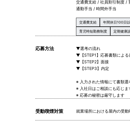
交通費支給 / 社員割引制度 /
通勤手当 / 時間外手当
交通費支給
年間休日100日
育児時短勤務制度
定期健康
応募方法
▼選考の流れ
▼【STEP1】応募書類によ
▼【STEP2】面接
▼【STEP3】内定
※ 入力された情報にて書類
※ 入社日はご相談にも応じ
※ 応募の秘密は厳守します
受動喫煙対策
就業場所における屋内の受動