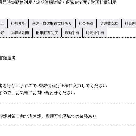
 育児時短勤務制度 / 定期健康診断 / 退職金制度 / 財形貯蓄制度
以上
社割可能
産休・育休取得実績あり
社会保険
交通費支給
社員割
診断
退職金制度
財形貯蓄制度
通勤手当
時間外手当
る書類選考
選考を行ないますので､登録情報は正確に入力してください
ますので、お気軽にお問い合わせください
喫煙対策：敷地内禁煙。喫煙可能区域での業務あり