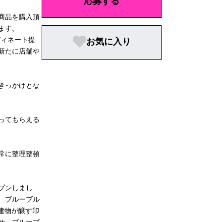
応募する
商品を購入頂
ます。
ディネート提
お気に入り
新たに店舗や
きっかけとな
ってもらえる
常に整理整頓
プンしまし
、ブルーブル
建物が醸す印
せ、ブルーブ