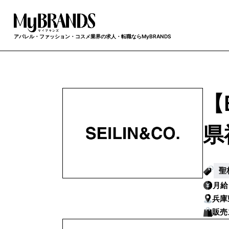
アパレル・ファッション・コスメ業界の求人・転職ならMyBRANDS
【
県
聖
月
兵庫
販売