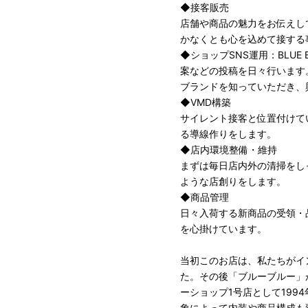
◆接客販売
店舗や商品の魅力をお伝えし
かなくとも心を込めて接する
◆ショップSNS運用：BLUE
案などの投稿を日々行います
ブランドを知っていただき、
◆VMD構築
サイレント接客と位置付けて
る導線作りをします。
◆店内環境整備・維持
まずは毎日店内外の清掃をし
ような店創りをします。
◆商品管理
日々入荷する新商品の受領・
を心掛けています。
当初このお店は、私たちがイ
た。その後「ブルーブルー」
ーショップ1号店として19
象によって内装や商品構成も