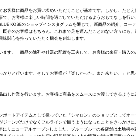
てお客様に商品をお買い求めいただくことが基本です。しかし、たとえ
事で、お客様に楽しい時間を過ごしていただけるようおもてなしを行い
 BLUE KOBEのショップインスタグラムを通じて、新商品の紹介、コー
。既存のお客様はもちろん、これまで足を運んだことのない方々にも、
興味関心を持っていただく機会を創出します。
います。 商品の陳列や什器の配置を工夫して、お客様の来店・購入の
っかりと行います。そしてお客様が「楽しかった。また来たい。」と思
品出し作業を行います。お客様に商品をスムースにお渡しできるように
ンポートアイテムとして扱っていた「シマロン」のショップとしてオー
がジーンズだけでなくフルラインで揃うようになったことをきっかけに
94年にリニューアルオープンしました。ブルーブルーの各店舗は土地柄や
変えています。ここは神戸の旧居留区というお洒落な街の雰囲気に合わ